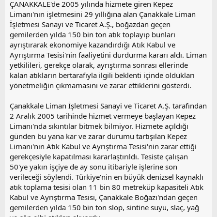
ÇANAKKALE'de 2005 yılında hizmete giren Kepez
Limanı'nın işletmesini 29 yıllığına alan Çanakkale Liman
İşletmesi Sanayi ve Ticaret A.Ş., boğazdan geçen
gemilerden yılda 150 bin ton atık toplayıp bunları
ayrıştırarak ekonomiye kazandırdığı Atık Kabul ve
Ayrıştırma Tesisi'nin faaliyetini durdurma kararı aldı. Liman
yetkilileri, gerekçe olarak, ayrıştırma sonrası ellerinde
kalan atıkların bertarafıyla ilgili beklenti içinde oldukları
yönetmeliğin çıkmamasını ve zarar ettiklerini gösterdi.
Çanakkale Liman İşletmesi Sanayi ve Ticaret A.Ş. tarafından
2 Aralık 2005 tarihinde hizmet vermeye başlayan Kepez
Limanı'nda sıkıntılar bitmek bilmiyor. Hizmete açıldığı
günden bu yana kar ve zarar durumu tartışılan Kepez
Limanı'nın Atık Kabul ve Ayrıştırma Tesisi'nin zarar ettiği
gerekçesiyle kapatılması kararlaştırıldı. Tesiste çalışan
50'ye yakın işçiye de ay sonu itibariyle işlerine son
verileceği söylendi. Türkiye'nin en büyük denizsel kaynaklı
atık toplama tesisi olan 11 bin 80 metreküp kapasiteli Atık
Kabul ve Ayrıştırma Tesisi, Çanakkale Boğazı'ndan geçen
gemilerden yılda 150 bin ton slop, sintine suyu, slaç, yağ