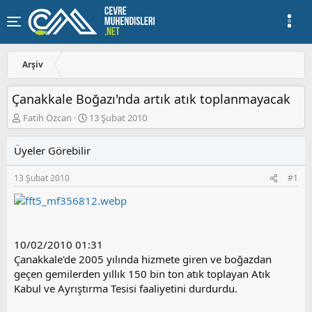
Arşiv
Çanakkale Boğazı'nda artık atık toplanmayacak
K
B
Fatih Özcan
13 Şubat 2010
o
a
n
ş
Üyeler Görebilir
u
l
y
a
13 Şubat 2010
#1
u
n
b
g
a
ı
ş
ç
l
t
a
a
10/02/2010 01:31
t
r
Çanakkale'de 2005 yılında hizmete giren ve boğazdan
a
i
geçen gemilerden yıllık 150 bin ton atık toplayan Atık
n
h
Kabul ve Ayrıştırma Tesisi faaliyetini durdurdu.
i