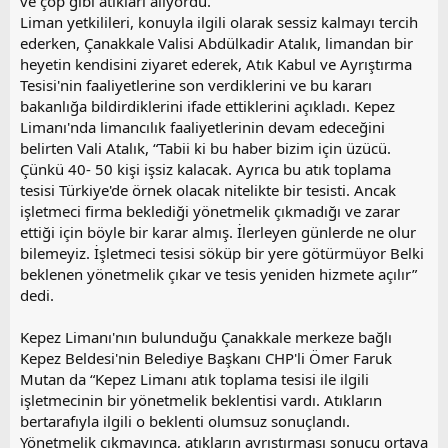
ve çöp gibi atıkları alıyordu.
Liman yetkilileri, konuyla ilgili olarak sessiz kalmayı tercih
ederken, Çanakkale Valisi Abdülkadir Atalık, limandan bir
heyetin kendisini ziyaret ederek, Atık Kabul ve Ayrıştırma
Tesisi'nin faaliyetlerine son verdiklerini ve bu kararı
bakanlığa bildirdiklerini ifade ettiklerini açıkladı. Kepez
Limanı'nda limancılık faaliyetlerinin devam edeceğini
belirten Vali Atalık, “Tabii ki bu haber bizim için üzücü.
Çünkü 40- 50 kişi işsiz kalacak. Ayrıca bu atık toplama
tesisi Türkiye'de örnek olacak nitelikte bir tesisti. Ancak
işletmeci firma beklediği yönetmelik çıkmadığı ve zarar
ettiği için böyle bir karar almış. İlerleyen günlerde ne olur
bilemeyiz. İşletmeci tesisi söküp bir yere götürmüyor Belki
beklenen yönetmelik çıkar ve tesis yeniden hizmete açılır”
dedi.
Kepez Limanı'nın bulunduğu Çanakkale merkeze bağlı
Kepez Beldesi'nin Belediye Başkanı CHP'li Ömer Faruk
Mutan da “Kepez Limanı atık toplama tesisi ile ilgili
işletmecinin bir yönetmelik beklentisi vardı. Atıkların
bertarafıyla ilgili o beklenti olumsuz sonuçlandı.
Yönetmelik çıkmayınca, atıkların ayrıştırması sonucu ortaya