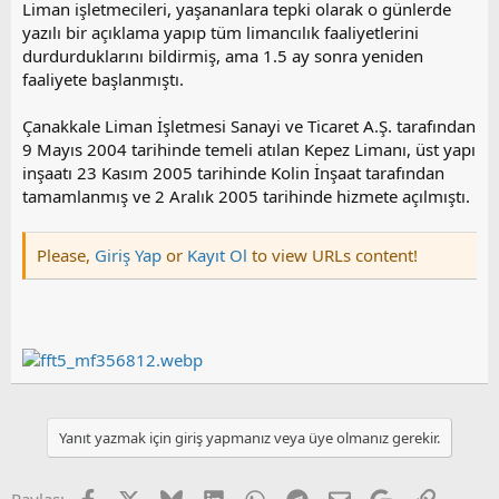
Liman işletmecileri, yaşananlara tepki olarak o günlerde
yazılı bir açıklama yapıp tüm limancılık faaliyetlerini
durdurduklarını bildirmiş, ama 1.5 ay sonra yeniden
faaliyete başlanmıştı.
Çanakkale Liman İşletmesi Sanayi ve Ticaret A.Ş. tarafından
9 Mayıs 2004 tarihinde temeli atılan Kepez Limanı, üst yapı
inşaatı 23 Kasım 2005 tarihinde Kolin İnşaat tarafından
tamamlanmış ve 2 Aralık 2005 tarihinde hizmete açılmıştı.
Please,
Giriş Yap
or
Kayıt Ol
to view URLs content!
Yanıt yazmak için giriş yapmanız veya üye olmanız gerekir.
Facebook
X
Bluesky
LinkedIn
WhatsApp
Telegram
E-posta
Google
Link