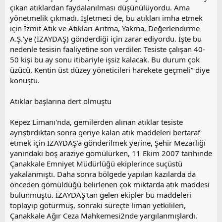
çıkan atıklardan faydalanılması düşünülüyordu. Ama
yönetmelik çıkmadı. İşletmeci de, bu atıkları imha etmek
için İzmit Atık ve Atıkları Arıtma, Yakma, Değerlendirme
A.Ş.'ye (İZAYDAŞ) gönderdiği için zarar ediyordu. İşte bu
nedenle tesisin faaliyetine son verdiler. Tesiste çalışan 40-
50 kişi bu ay sonu itibariyle işsiz kalacak. Bu durum çok
üzücü. Kentin üst düzey yöneticileri harekete geçmeli” diye
konuştu.
Atıklar başlarına dert olmuştu
Kepez Limanı'nda, gemilerden alınan atıklar tesiste
ayrıştırdıktan sonra geriye kalan atık maddeleri bertaraf
etmek için İZAYDAŞ'a gönderilmek yerine, Şehir Mezarlığı
yanındaki boş araziye gömülürken, 11 Ekim 2007 tarihinde
Çanakkale Emniyet Müdürlüğü ekiplerince suçüstü
yakalanmıştı. Daha sonra bölgede yapılan kazılarda da
önceden gömüldüğü belirlenen çok miktarda atık maddesi
bulunmuştu. İZAYDAŞ'tan gelen ekipler bu maddeleri
toplayıp götürmüş, sonraki süreçte liman yetkilileri,
Çanakkale Ağır Ceza Mahkemesi2nde yargılanmışlardı.