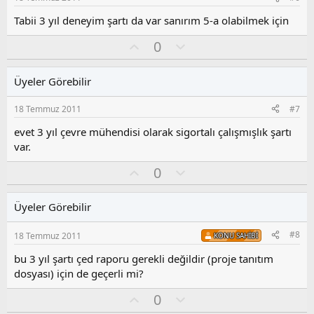
u
z
Tabii 3 yıl deneyim şartı da var sanırım 5-a olabilmek için
o
O
O
0
y
y
l
l
l
u
a
Üyeler Görebilir
a
m
s
18 Temmuz 2011
#7
u
z
evet 3 yıl çevre mühendisi olarak sigortalı çalışmışlık şartı
o
var.
y
O
O
l
0
y
l
a
l
u
Üyeler Görebilir
a
m
s
#8
18 Temmuz 2011
KONU SAHIBI
u
z
bu 3 yıl şartı çed raporu gerekli değildir (proje tanıtım
o
dosyası) için de geçerli mi?
y
l
O
O
0
a
y
l