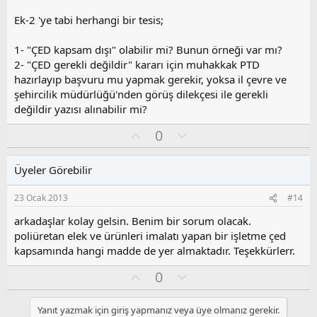
o
y
Ek-2 'ye tabi herhangi bir tesis;
l
a
1- "ÇED kapsam dışı" olabilir mi? Bunun örneği var mı?
2- "ÇED gerekli değildir" kararı için muhakkak PTD
hazırlayıp başvuru mu yapmak gerekir, yoksa il çevre ve
şehircilik müdürlüğü'nden görüş dilekçesi ile gerekli
değildir yazısı alınabilir mi?
O
O
0
y
l
l
u
Üyeler Görebilir
a
m
s
23 Ocak 2013
#14
u
z
arkadaşlar kolay gelsin. Benim bir sorum olacak.
o
poliüretan elek ve ürünleri imalatı yapan bir işletme çed
y
kapsamında hangi madde de yer almaktadır. Teşekkürlerr.
l
a
O
O
0
y
l
l
u
Yanıt yazmak için giriş yapmanız veya üye olmanız gerekir.