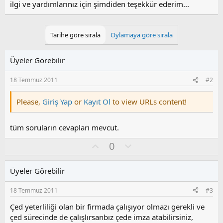
ilgi ve yardımlarınız için şimdiden teşekkür ederim...
Tarihe göre sırala
Oylamaya göre sırala
Üyeler Görebilir
18 Temmuz 2011
#2
Please,
Giriş Yap
or
Kayıt Ol
to view URLs content!
tüm soruların cevapları mevcut.
O
O
0
y
l
l
u
Üyeler Görebilir
a
m
s
18 Temmuz 2011
#3
u
z
Çed yeterliliği olan bir firmada çalışıyor olmazı gerekli ve
o
çed sürecinde de çalışlırsanbız çede imza atabilirsiniz,