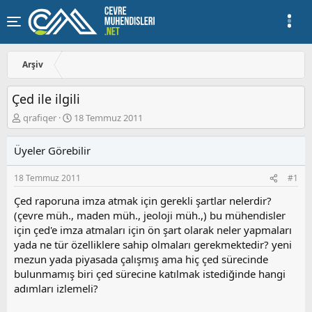
Arşiv
Çed ile ilgili
K
B
qrafiqer
18 Temmuz 2011
o
a
n
ş
Üyeler Görebilir
u
l
y
a
18 Temmuz 2011
#1
u
n
b
g
Çed raporuna imza atmak için gerekli şartlar nelerdir?
a
ı
(çevre müh., maden müh., jeoloji müh.,) bu mühendisler
ş
ç
için çed'e imza atmaları için ön şart olarak neler yapmaları
l
t
a
a
yada ne tür özelliklere sahip olmaları gerekmektedir? yeni
t
r
mezun yada piyasada çalışmış ama hiç çed sürecinde
a
i
bulunmamış biri çed sürecine katılmak istediğinde hangi
n
h
adımları izlemeli?
i