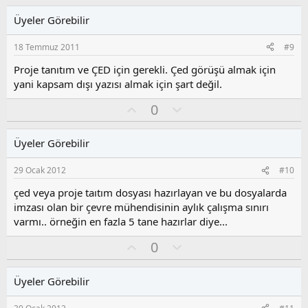
l
u
Üyeler Görebilir
a
m
s
18 Temmuz 2011
#9
u
z
Proje tanıtım ve ÇED için gerekli. Çed görüşü almak için
o
yani kapsam dışı yazısı almak için şart değil.
y
O
O
l
0
y
l
a
l
u
Üyeler Görebilir
a
m
s
29 Ocak 2012
#10
u
z
çed veya proje taıtım dosyası hazırlayan ve bu dosyalarda
o
imzası olan bir çevre mühendisinin aylık çalışma sınırı
y
varmı.. örneğin en fazla 5 tane hazırlar diye...
l
a
O
O
0
y
l
l
u
Üyeler Görebilir
a
m
s