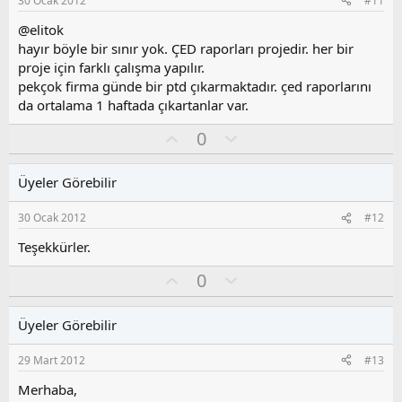
30 Ocak 2012
#11
u
z
@elitok
o
hayır böyle bir sınır yok. ÇED raporları projedir. her bir
y
proje için farklı çalışma yapılır.
l
pekçok firma günde bir ptd çıkarmaktadır. çed raporlarını
a
da ortalama 1 haftada çıkartanlar var.
O
O
0
y
l
l
u
Üyeler Görebilir
a
m
s
30 Ocak 2012
#12
u
z
Teşekkürler.
o
O
O
0
y
y
l
l
l
u
a
Üyeler Görebilir
a
m
s
29 Mart 2012
#13
u
z
Merhaba,