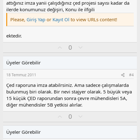
y
attığınız imza yanii çalışdığınız çed projesi sayısı kadar da
l
ilerde konumunuz değişiri, Konu ile ilfgili
a
Please,
Giriş Yap
or
Kayıt Ol
to view URLs content!
ektedir.
O
O
0
y
l
l
u
Üyeler Görebilir
a
m
s
18 Temmuz 2011
#4
u
z
Çed raporuna imza atabilrsiniz. Ama sadece çalışmalarda
o
bulunmuş biri olarak. Bir nevi stajyer olarak. 5 büyük veya
y
15 küçük ÇED raporundan sonra çevre mühendisleri 5A,
l
diğer mühendisler 5B yetkisi alırlar.
a
O
O
0
y
l
l
u
Üyeler Görebilir
a
m