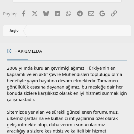
a
m
s
u
Facebook
X
Bluesky
LinkedIn
WhatsApp
Telegram
E-posta
Google
Link
Paylaş:
z
o
y
Arşiv
l
a
HAKKIMIZDA
2008 yılında kurulan çevrimiçi ağımız, Türkiye'nin en
kapsamlı ve en aktif Çevre Mühendisleri topluluğu olma
hedefiyle yayın hayatına devam etmektedir. Tamamen
gönüllülük esasına dayanan ağımız, bu mesleğe dair her
konuda sizlere karşılıksız olarak en iyi hizmeti sunmak için
çalışmaktadır.
Sitemizde yer alan ve sürekli güncellenen forumumuz,
ülkemiz şartlarına ve kullanıcı ihtiyaçlarına özel olarak
geliştirilmekte olup, daha verimli sunucularımız
aracılığıyla sizlere kesintisiz ve kaliteli bir hizmet