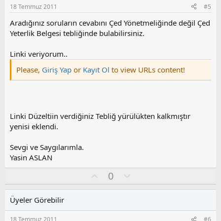
s
18 Temmuz 2011
#5
u
z
Aradığınız soruların cevabını Çed Yönetmeliğinde değil Çed
o
Yeterlik Belgesi tebliğinde bulabilirsiniz.
y
l
Linki veriyorum..
a
Please,
Giriş Yap
or
Kayıt Ol
to view URLs content!
Linki Düzeltiin verdiğiniz Tebliğ yürülükten kalkmıştır
yenisi eklendi.
Sevgi ve Saygılarımla.
Yasin ASLAN
O
O
0
y
l
l
u
Üyeler Görebilir
a
m
s
18 Temmuz 2011
#6