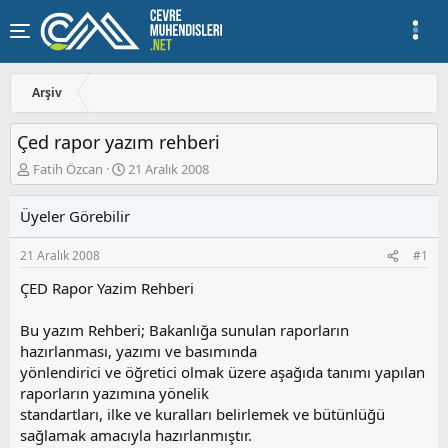
Arşiv
Çed rapor yazım rehberi
K
B
Fatih Özcan
21 Aralık 2008
o
a
n
ş
Üyeler Görebilir
u
l
y
a
21 Aralık 2008
#1
u
n
b
g
ÇED Rapor Yazim Rehberi
a
ı
ş
ç
Bu yazım Rehberi; Bakanlığa sunulan raporların
l
t
a
a
hazırlanması, yazımı ve basımında
t
r
yönlendirici ve öğretici olmak üzere aşağıda tanımı yapılan
a
i
raporların yazımına yönelik
n
h
standartları, ilke ve kuralları belirlemek ve bütünlüğü
i
sağlamak amacıyla hazırlanmıştır.