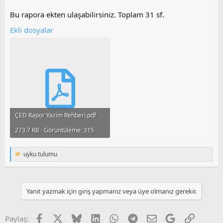
Bu rapora ekten ulaşabilirsiniz. Toplam 31 sf.
Ekli dosyalar
ÇED Rapor Yazim Rehberi.pdf
273.7 KB · Görüntüleme: 315
uyku tulumu
T
e
p
k
i
Yanıt yazmak için giriş yapmanız veya üye olmanız gerekir.
l
e
r
Facebook
X
Bluesky
LinkedIn
WhatsApp
Telegram
E-posta
Google
Link
Paylaş:
: