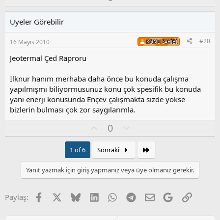
y
l
l
u
Üyeler Görebilir
a
m
s
#20
16 Mayıs 2010
KONU SAHIBI
u
z
Jeotermal Çed Raproru
o
y
İlknur hanım merhaba daha önce bu konuda çalışma
l
yapılmışmı biliyormusunuz konu çok spesifik bu konuda
a
yani enerji konusunda Ençev çalışmakta sizde yokse
bizlerin bulması çok zor saygılarımla.
O
O
0
y
l
l
u
Son
1 of 6
Sonraki
a
m
s
Yanıt yazmak için giriş yapmanız veya üye olmanız gerekir.
u
z
o
Facebook
X
Bluesky
LinkedIn
WhatsApp
Telegram
E-posta
Google
Link
Paylaş:
y
l