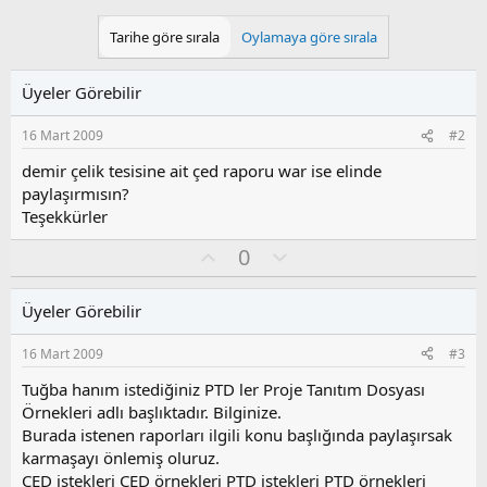
Tarihe göre sırala
Oylamaya göre sırala
Üyeler Görebilir
16 Mart 2009
#2
demir çelik tesisine ait çed raporu war ise elinde
paylaşırmısın?
Teşekkürler
O
O
0
y
l
l
u
Üyeler Görebilir
a
m
s
16 Mart 2009
#3
u
z
Tuğba hanım istediğiniz PTD ler Proje Tanıtım Dosyası
o
Örnekleri adlı başlıktadır. Bilginize.
y
Burada istenen raporları ilgili konu başlığında paylaşırsak
l
karmaşayı önlemiş oluruz.
a
ÇED istekleri ÇED örnekleri PTD istekleri PTD örnekleri