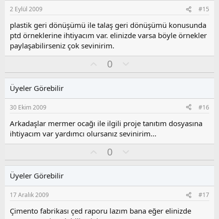
s
2 Eylül 2009
#15
u
z
plastik geri dönüşümü ile talaş geri dönüşümü konusunda
o
ptd örneklerine ihtiyacım var. elinizde varsa böyle örnekler
y
paylaşabilirseniz çok sevinirim.
l
a
O
O
0
y
l
l
u
Üyeler Görebilir
a
m
s
30 Ekim 2009
#16
u
z
Arkadaşlar mermer ocağı ile ilgili proje tanıtım dosyasına
o
ihtiyacım var yardımcı olursanız sevinirim...
y
O
O
l
0
y
l
a
l
u
Üyeler Görebilir
a
m
s
17 Aralık 2009
#17
u
z
Çimento fabrikası çed raporu lazım bana eğer elinizde