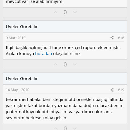
o
mevcut var ise alabilirmiyim.
y
O
O
l
0
y
l
a
l
u
Üyeler Görebilir
a
m
s
9 Mart 2010
#18
u
z
İlgili başlık açılmıştır. 4 tane örnek çed raporu eklenmiştir.
o
Açılan konuya
buradan
ulaşabilirsiniz.
y
O
O
l
0
y
l
a
l
u
Üyeler Görebilir
a
m
s
14 Mayıs 2010
#19
u
z
tekrar merhabalar.ben isteğimi ptd örnekleri başlığı altında
o
yazmıştım.fakat burdan yazmam daha doğru olacak.benim
y
jeotermal kaynak ptd ihtiyacım var.yardımcı olursanız
l
sevinirim.herkese kolay gelsin.
a
O
O
0