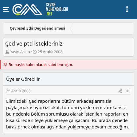
Çevresel Etki Değerlendirmesi
Çed ve ptd istekleriniz
K
B
Yasin Aslan
25 Aralık 2008
o
a
n
ş
Bu başlık kalıcı olarak sabitlenmiştir.
u
l
y
a
Üyeler Görebilir
u
n
b
g
a
ı
25 Aralık 2008
#1
ş
ç
Elimizdeki Çed raporlarını bütüm arkadaşlarımızla
l
t
a
a
paylaşmak istiyoruz fakat, tümünü yüklememiz imkansız
t
r
bu nedenle Bölüm sorumlusu olarak istenilen raporları en
a
i
kısa sürede siteye yüklemeye çalışacam. Bu arada genede
n
h
biraz örnek olması açısından yüklemeye devam edeceğim.
i