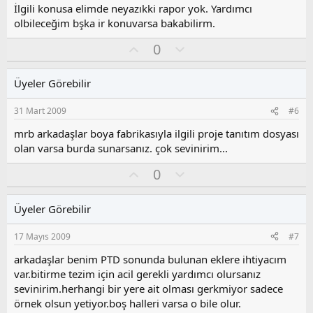
y
İlgili konusa elimde neyazıkki rapor yok. Yardımcı
l
olbileceğim bşka ir konuvarsa bakabilirm.
a
O
O
0
y
l
l
u
Üyeler Görebilir
a
m
s
31 Mart 2009
#6
u
z
mrb arkadaşlar boya fabrikasıyla ilgili proje tanıtım dosyası
o
olan varsa burda sunarsanız. çok sevinirim...
y
O
O
l
0
y
l
a
l
u
Üyeler Görebilir
a
m
s
17 Mayıs 2009
#7
u
z
arkadaşlar benim PTD sonunda bulunan eklere ihtiyacım
o
var.bitirme tezim için acil gerekli yardımcı olursanız
y
sevinirim.herhangi bir yere ait olması gerkmiyor sadece
l
örnek olsun yetiyor.boş halleri varsa o bile olur.