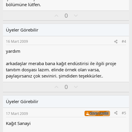
bölümüne lütfen.
O
O
0
y
l
l
u
Üyeler Görebilir
a
m
s
16 Mart 2009
#4
u
z
yardım
o
y
arkadaşlar meraba bana kağıt endüstirisi ile ilgili proje
l
tanıtım dosyası lazım. elinde örnek olan varsa,
a
paylaşırsanız çok seviniri. şimdiden teşekkürler..
O
O
0
y
l
l
u
Üyeler Görebilir
a
m
s
#5
17 Mart 2009
KONU SAHIBI
u
z
Kağıt Sanayi
o