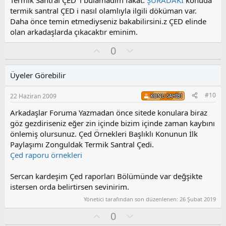
o
termik santral ÇED i nasıl olamlıyla ilgili döküman var.
y
Daha önce temin etmediyseniz bakabilirsini.z ÇED elinde
l
olan arkadaşlarda çıkacaktır eminim.
a
O
O
0
y
l
l
u
Üyeler Görebilir
a
m
s
#10
22 Haziran 2009
KONU SAHIBI
u
z
Arkadaşlar Foruma Yazmadan önce sitede konulara biraz
o
göz gezdiriseniz eğer zin içinde bizim içinde zaman kaybını
y
önlemiş olursunuz. Çed Örnekleri Başlıklı Konunun İlk
l
Paylaşımı Zonguldak Termik Santral Çedi.
a
Çed raporu örnekleri
Sercan kardeşim Çed raporları Bölümünde var değşikte
istersen orda belirtirsen sevinirim.
Yönetici tarafından son düzenlenen:
26 Şubat 2019
O
O
0
y
l