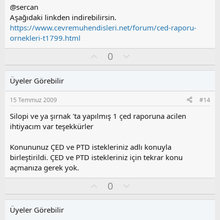
z
@sercan
o
Aşağıdaki linkden indirebilirsin.
y
https://www.cevremuhendisleri.net/forum/ced-raporu-
l
ornekleri-t1799.html
a
O
O
0
y
l
l
u
Üyeler Görebilir
a
m
s
15 Temmuz 2009
#14
u
z
Silopi ve ya şırnak 'ta yapılmış 1 çed raporuna acilen
o
ihtiyacım var teşekkürler
y
l
Konununuz ÇED ve PTD istekleriniz adlı konuyla
a
birleştirildi. ÇED ve PTD istekleriniz için tekrar konu
açmanıza gerek yok.
O
O
0
y
l
l
u
Üyeler Görebilir
a
m