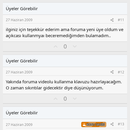
l
u
Üyeler Görebilir
a
m
s
27 Haziran 2009
#11
u
z
ilginiz için teşekkür ederim ama foruma yeni üye oldum ve
o
açıkcası kullanmyaı beceremediğimden bulamadım..
y
O
O
l
0
y
l
a
l
u
Üyeler Görebilir
a
m
s
27 Haziran 2009
#12
u
z
Yakında foruma videolu kullanma klavuzu hazırlayacağım.
o
O zaman sıkıntılar gidecektir diye düşünüyorum.
y
O
O
l
0
y
l
a
l
u
Üyeler Görebilir
a
m
s
#13
27 Haziran 2009
KONU SAHIBI
u