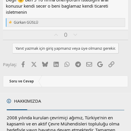
o
konusur kendi secer o beni baglamaz kendi ticareti
y
isletmenin
l
a
Gürkan GÜSLÜ
T
e
O
O
0
p
k
y
l
i
l
u
l
Yanıt yazmak için giriş yapmanız veya üye olmanız gerekir.
a
m
e
s
r
:
u
Facebook
X
Bluesky
LinkedIn
WhatsApp
Telegram
E-posta
Google
Link
Paylaş:
z
o
y
Soru ve Cevap
l
a
HAKKIMIZDA
2008 yılında kurulan çevrimiçi ağımız, Türkiye'nin en
kapsamlı ve en aktif Çevre Mühendisleri topluluğu olma
hedefiyle yayın hayatına devam etmektedir. Tamamen