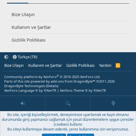
Bize Ulaşın
Kullanım ve Şartlar
Gizlilik Politikası
Türkçe (TR)
Bize Ulaşın
Kullanım ve Şartlar
Gizlilik Politikası
Yardım
R
S
S
®
Community platform by XenForo
© 2010-2025 XenForo Ltd.
Parts of this site powered by
add-ons from DragonByte™
©2011-2026
DragonByte Technologies
(
Details
)
XenForo Language © by ©XenTR
|
Xenforo Theme
© by ©XenTR
Bu site, içeriği kişiselleştirmek, deneyiminize uyarlamak ve kayıt olmanız
durumunda giriş yapmanızı sağlamak için yasal düzenlemelere uygun çerezler
(cookies) kullanır.
Bu siteyi kullanmaya devam ederek, çerez kullanımına izin veriyorsunuz.