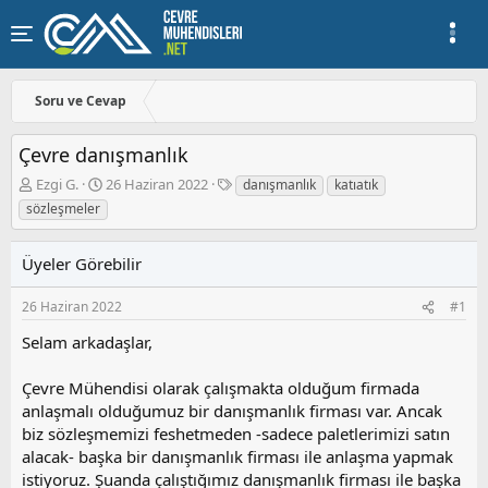
Soru ve Cevap
Çevre danışmanlık
K
B
E
Ezgi G.
26 Haziran 2022
danışmanlık
katıatık
o
a
t
sözleşmeler
n
ş
i
u
l
k
y
a
e
Üyeler Görebilir
u
n
t
b
g
l
26 Haziran 2022
#1
a
ı
e
ş
ç
r
Selam arkadaşlar,
l
t
a
a
Çevre Mühendisi olarak çalışmakta olduğum firmada
t
r
anlaşmalı olduğumuz bir danışmanlık firması var. Ancak
a
i
biz sözleşmemizi feshetmeden -sadece paletlerimizi satın
n
h
alacak- başka bir danışmanlık firması ile anlaşma yapmak
i
istiyoruz. Şuanda çalıştığımız danışmanlık firması ile başka