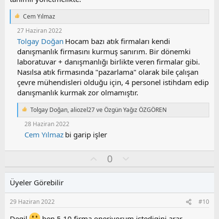
Cem Yılmaz
T
e
27 Haziran 2022
p
Tolgay Doğan
Hocam bazı atık firmaları kendi
k
danışmanlık firmasını kurmuş sanırım. Bir dönemki
i
l
laboratuvar + danışmanlığı birlikte veren firmalar gibi.
e
Nasılsa atık firmasında "pazarlama" olarak bile çalışan
r
çevre mühendisleri olduğu için, 4 personel istihdam edip
:
danışmanlık kurmak zor olmamıştır.
Tolgay Doğan
,
aliozel27
ve
Özgün Yağız ÖZGÖREN
T
e
28 Haziran 2022
p
Cem Yılmaz
bi garip işler
k
i
l
O
O
0
e
y
l
r
l
u
:
Üyeler Görebilir
a
m
s
29 Haziran 2022
#10
u
z
Degil
ben 5 10 firma oneriyorum istedigini arar