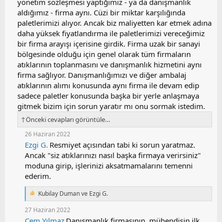
yönetim sözleşmesi yaptığımız - ya da danışmanlık
e
aldığımız - firma aynı. Cüzi bir miktar karşılığında
r
paletlerimizi alıyor. Ancak biz maliyetten kar etmek adına
:
daha yüksek fiyatlandırma ile paletlerimizi vereceğimiz
bir firma arayışı içerisine girdik. Firma uzak bir sanayi
bölgesinde olduğu için genel olarak tüm firmaların
atıklarının toplanmasını ve danışmanlık hizmetini aynı
firma sağlıyor. Danışmanlığımızı ve diğer ambalaj
atıklarının alımı konusunda aynı firma ile devam edip
sadece paletler konusunda başka bir yerle anlaşmaya
gitmek bizim için sorun yaratır mı onu sormak istedim.
↑
Önceki cevapları görüntüle…
26 Haziran 2022
Ezgi G.
Resmiyet açısından tabi ki sorun yaratmaz.
Ancak "siz atıklarınızı nasıl başka firmaya verirsiniz"
moduna girip, işlerinizi aksatmamalarını temenni
ederim.
Kubilay Duman
ve
Ezgi G.
T
e
27 Haziran 2022
p
Cem Yılmaz
Danışmanlık firmasının, mühendisin ilk
k