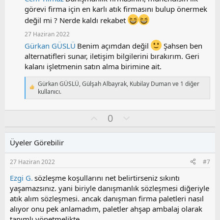
i
görevi firma için en karlı atık firmasını bulup önermek
l
değil mi ? Nerde kaldı rekabet
e
r
27 Haziran 2022
:
Gürkan GÜSLÜ
Benim açımdan değil
Şahsen ben
alternatifleri sunar, iletişim bilgilerini bırakırım. Geri
kalanı işletmenin satın alma birimine ait.
Gürkan GÜSLÜ
,
Gülşah Albayrak
,
Kubilay Duman
ve 1 diğer
T
kullanıcı.
e
p
k
O
O
0
i
y
l
l
l
u
e
Üyeler Görebilir
a
m
r
:
s
27 Haziran 2022
#7
u
z
Ezgi G.
sözleşme koşullarını net belirtirseniz sıkıntı
o
yaşamazsınız. yani biriyle danışmanlık sözleşmesi diğeriyle
y
atık alım sözleşmesi. ancak danışman firma paletleri nasıl
l
alıyor onu pek anlamadım, paletler ahşap ambalaj olarak
a
tanımlı yönetmelikte.