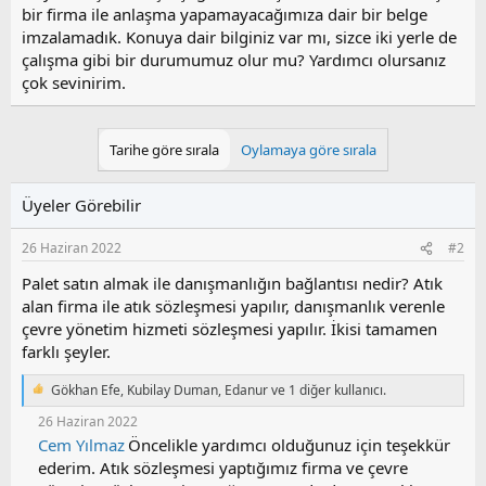
bir firma ile anlaşma yapamayacağımıza dair bir belge
imzalamadık. Konuya dair bilginiz var mı, sizce iki yerle de
çalışma gibi bir durumumuz olur mu? Yardımcı olursanız
çok sevinirim.
Tarihe göre sırala
Oylamaya göre sırala
Üyeler Görebilir
26 Haziran 2022
#2
Palet satın almak ile danışmanlığın bağlantısı nedir? Atık
alan firma ile atık sözleşmesi yapılır, danışmanlık verenle
çevre yönetim hizmeti sözleşmesi yapılır. İkisi tamamen
farklı şeyler.
Gökhan Efe
,
Kubilay Duman
,
Edanur
ve 1 diğer kullanıcı.
T
e
26 Haziran 2022
p
Cem Yılmaz
Öncelikle yardımcı olduğunuz için teşekkür
k
ederim. Atık sözleşmesi yaptığımız firma ve çevre
i
l