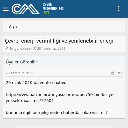
Arşiv
Çevre, enerji verimliliği ve yenilenebilir enerji
K
B
Tolga Kelesli
29 Temmuz 2011
o
a
n
ş
Üyeler Görebilir
u
l
y
a
29 Temmuz 2011
#1
u
n
b
g
29 ocak 2010 da verilen haber.
a
ı
ş
ç
http://www.patronlardunyasi.com/haber/50-bin-kisiye-
l
t
a
a
yuksek-maasla-is/77601
t
r
a
i
bununla ilgili bir gelişmeden haberdar olan var mı ?
n
h
i