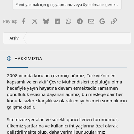
Yanıt yazmak için giriş yapmanız veya üye olmanız gerekir.
Facebook
X
Bluesky
LinkedIn
WhatsApp
Telegram
E-posta
Google
Link
Paylaş:
Arşiv
HAKKIMIZDA
2008 yılında kurulan çevrimiçi ağımız, Türkiye'nin en
kapsamlı ve en aktif Çevre Mühendisleri topluluğu olma
hedefiyle yayın hayatına devam etmektedir. Tamamen
gönüllülük esasına dayanan ağımız, bu mesleğe dair her
konuda sizlere karşılıksız olarak en iyi hizmeti sunmak için
çalışmaktadır.
Sitemizde yer alan ve sürekli güncellenen forumumuz,
ülkemiz şartlarına ve kullanıcı ihtiyaçlarına özel olarak
geliştirilmekte olup, daha verimli sunucularımız