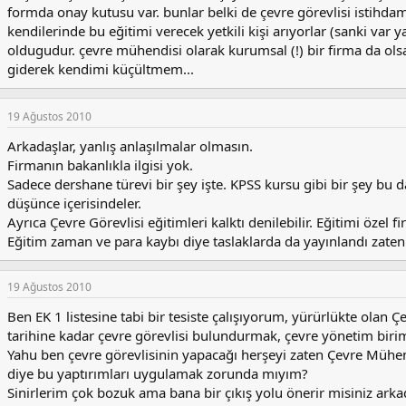
formda onay kutusu var. bunlar belki de çevre görevlisi istihdamı
kendilerinde bu eğitimi verecek yetkili kişi arıyorlar (sanki v
oldugudur. çevre mühendisi olarak kurumsal (!) bir firma da ol
giderek kendimi küçültmem...
19 Ağustos 2010
Arkadaşlar, yanlış anlaşılmalar olmasın.
Firmanın bakanlıkla ilgisi yok.
Sadece dershane türevi bir şey işte. KPSS kursu gibi bir şey bu da
düşünce içerisindeler.
Ayrıca Çevre Görevlisi eğitimleri kalktı denilebilir. Eğitimi öze
Eğitim zaman ve para kaybı diye taslaklarda da yayınlandı zaten
19 Ağustos 2010
Ben EK 1 listesine tabi bir tesiste çalışıyorum, yürürlükte ola
tarihine kadar çevre görevlisi bulundurmak, çevre yönetim birim
Yahu ben çevre görevlisinin yapacağı herşeyi zaten Çevre Mühe
diye bu yaptırımları uygulamak zorunda mıyım?
Sinirlerim çok bozuk ama bana bir çıkış yolu önerir misiniz arkad