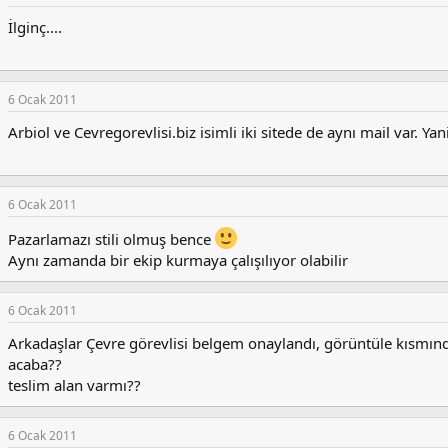
İlginç....
6 Ocak 2011
Arbiol ve Cevregorevlisi.biz isimli iki sitede de aynı mail var. Yani
6 Ocak 2011
Pazarlamazı stili olmuş bence
Aynı zamanda bir ekip kurmaya çalışılıyor olabilir
6 Ocak 2011
Arkadaşlar Çevre görevlisi belgem onaylandı, görüntüle kısm
acaba??
teslim alan varmı??
6 Ocak 2011