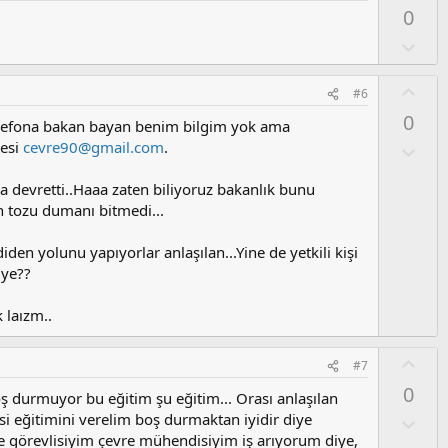
m
y
l
0
s
l
a
u
a
O
z
l
o
u
O
#6
y
m
y
l
0
s
elefona bakan bayan benim bilgim yok ama
l
a
u
resi
cevre90@gmail.com
.
a
O
z
l
o
u
a devretti..Haaa zaten biliyoruz bakanlık bunu
y
m
n tozu dumanı bitmedi...
l
s
a
u
n yolunu yapıyorlar anlaşılan...Yine de yetkili kişi
z
iye??
o
y
 laızm..
l
a
O
#7
y
0
ş durmuyor bu eğitim şu eğitim... Orası anlaşılan
l
si eğitimini verelim boş durmaktan iyidir diye
a
O
l
re görevlisiyim çevre mühendisiyim iş arıyorum diye,