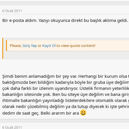
6 Ocak 2011
Bir e-posta aldım. Yazıyı okuyunca direkt bu başlık aklıma geldi
Please,
Giriş Yap
or
Kayıt Ol
to view quote content!
Şimdi benim anlamadığım bir şey var. Herhangi bir kurum olsa
baktığımızda ben bildiğim kadarıyla böyle bir gruba üye değilim 
çok daha farklı bir izlenim uyandırıyor. Üstelik firmanın yeterlil
bakanlığın sitesinde yok. Ben bu siteye üye değilim ve bana giri
ihtimalle bakanlığın yayınladığı listelerdekilere otomatik olara
olarak nedir çözebilmiş değilim ya da tutup diyecek ki işte şehr
dedim de saat geç. Belki ararım bir ara
6 Ocak 2011