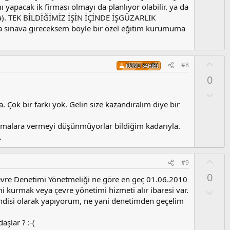
u
 yapacak ik firması olmayı da planlıyor olabilir. ya da
m
ar ya). TEK BİLDİĞİMİZ İŞİN İÇİNDE İŞGÜZARLIK
s
sa sınava gireceksem böyle bir özel eğitim kurumuma
u
z
o
O
#8
KONU SAHIBI
y
y
0
l
l
a
a
O
l
. Çok bir farkı yok. Gelin size kazandıralım diye bir
u
m
l firmalara vermeyi düşünmüyorlar bildiğim kadarıyla.
s
.
u
z
O
#9
o
y
y
0
n Çevre Denetimi Yönetmeliği ne göre en geç 01.06.2010
l
l
i kurmak veya çevre yönetimi hizmeti alır ibaresi var.
a
O
a
l
ndisi olarak yapıyorum, ne yani denetimden geçelim
u
m
aşlar ? :-(