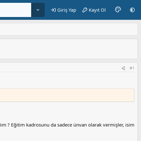
Giriş Yap
Kayıt Ol
#1
dım ? Eğitim kadrosunu da sadece ünvan olarak vermişler, isim