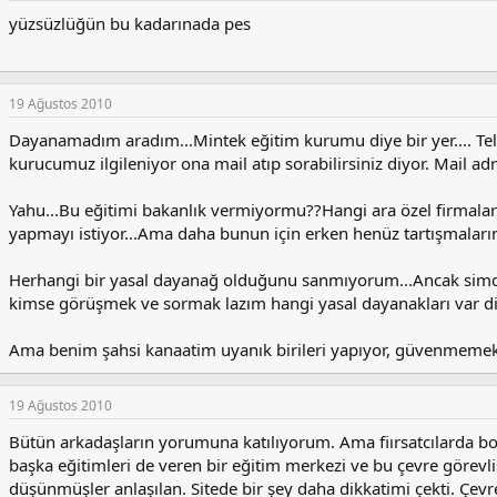
yüzsüzlüğün bu kadarınada pes
19 Ağustos 2010
Dayanamadım aradım...Mintek eğitim kurumu diye bir yer.... T
kurucumuz ilgileniyor ona mail atıp sorabilirsiniz diyor. Mail ad
Yahu...Bu eğitimi bakanlık vermiyormu??Hangi ara özel firmalar
yapmayı istiyor...Ama daha bunun için erken henüz tartışmaları
Herhangi bir yasal dayanağ olduğunu sanmıyorum...Ancak simdide
kimse görüşmek ve sormak lazım hangi yasal dayanakları var d
Ama benim şahsi kanaatim uyanık birileri yapıyor, güvenmemek
19 Ağustos 2010
Bütün arkadaşların yorumuna katılıyorum. Ama fiırsatcılarda bo
başka eğitimleri de veren bir eğitim merkezi ve bu çevre görevli
düşünmüşler anlaşılan. Sitede bir şey daha dikkatimi çekti. Çev