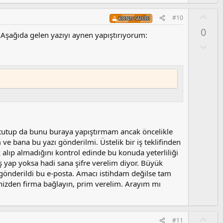
s
u
O
#10
KONU SAHIBI
z
y
0
o
l
. Aşağıda gelen yazıyı aynen yapıştırıyorum:
y
a
O
l
l
a
u
m
s
u
z
o
y
 tutup da bunu buraya yapıştırmam ancak öncelikle
l
ve bana bu yazı gönderilmi. Üstelik bir iş teklifinden
a
ik alıp almadığını kontrol edinde bu konuda yeterliliği
ş yap yoksa hadi sana şifre verelim diyor. Büyük
k gönderildi bu e-posta. Amacı istihdam değilse tam
inizden firma bağlayın, prim verelim. Arayım mı
O
#11