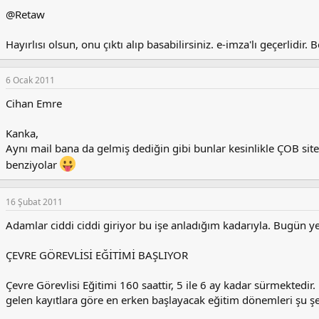
@Retaw
Hayırlısı olsun, onu çıktı alıp basabilirsiniz. e-imza'lı geçerlidi
6 Ocak 2011
Cihan Emre
Kanka,
Aynı mail bana da gelmiş dediğin gibi bunlar kesinlikle ÇOB site
benziyolar
16 Şubat 2011
Adamlar ciddi ciddi giriyor bu işe anladığım kadarıyla. Bugün y
ÇEVRE GÖREVLİSİ EĞİTİMİ BAŞLIYOR
Çevre Görevlisi Eğitimi 160 saattir, 5 ile 6 ay kadar sürmektedir.
gelen kayıtlara göre en erken başlayacak eğitim dönemleri şu şe