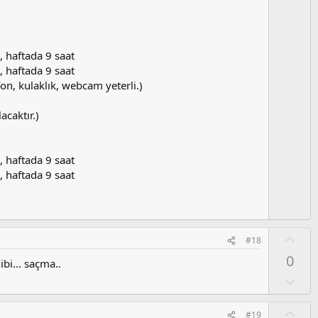
z
o
y
l
, haftada 9 saat
a
, haftada 9 saat
fon, kulaklık, webcam yeterli.)
acaktır.)
, haftada 9 saat
, haftada 9 saat
O
#18
y
0
bi... saçma..
l
a
O
l
u
O
#19