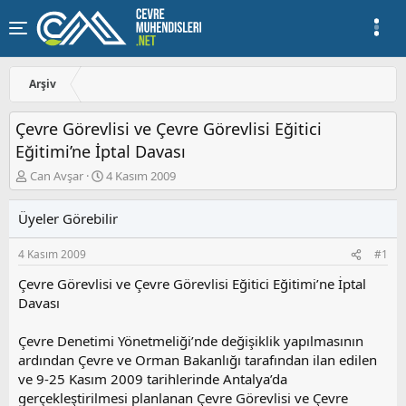
Arşiv
Çevre Görevlisi ve Çevre Görevlisi Eğitici
Eğitimi’ne İptal Davası
K
B
Can Avşar
4 Kasım 2009
o
a
n
ş
Üyeler Görebilir
u
l
y
a
4 Kasım 2009
#1
u
n
b
g
Çevre Görevlisi ve Çevre Görevlisi Eğitici Eğitimi’ne İptal
a
ı
Davası
ş
ç
l
t
a
a
Çevre Denetimi Yönetmeliği’nde değişiklik yapılmasının
t
r
ardından Çevre ve Orman Bakanlığı tarafından ilan edilen
a
i
ve 9-25 Kasım 2009 tarihlerinde Antalya’da
n
h
gerçekleştirilmesi planlanan Çevre Görevlisi ve Çevre
i