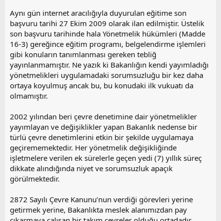
Aynı gün internet aracılığıyla duyurulan eğitime son
başvuru tarihi 27 Ekim 2009 olarak ilan edilmiştir. Üstelik
son başvuru tarihinde hala Yönetmelik hükümleri (Madde
16-3) gereğince eğitim programı, belgelendirme işlemleri
gibi konuların tanımlanması gereken tebliğ
yayınlanmamıştır. Ne yazık ki Bakanlığın kendi yayımladığı
yönetmelikleri uygulamadaki sorumsuzluğu bir kez daha
ortaya koyulmuş ancak bu, bu konudaki ilk vukuatı da
olmamıştır.
2002 yılından beri çevre denetimine dair yönetmelikler
yayımlayan ve değişiklikler yapan Bakanlık nedense bir
türlü çevre denetimlerini etkin bir şekilde uygulamaya
geçirememektedir. Her yönetmelik değişikliğinde
işletmelere verilen ek sürelerle geçen yedi (7) yıllık süreç
dikkate alındığında niyet ve sorumsuzluk apaçık
görülmektedir.
2872 Sayılı Çevre Kanunu’nun verdiği görevleri yerine
getirmek yerine, Bakanlıkta meslek alanımızdan pay
çıkarmaya çalışan bir takım çevreler olduğu ortadadır.