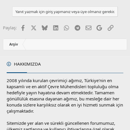
Yanıt yazmak için giriş yapmanız veya üye olmanız gerekir.
Facebook
X
Bluesky
LinkedIn
WhatsApp
Telegram
E-posta
Google
Link
Paylaş:
Arşiv
HAKKIMIZDA
2008 yılında kurulan çevrimiçi ağımız, Türkiye'nin en
kapsamlı ve en aktif Çevre Mühendisleri topluluğu olma
hedefiyle yayın hayatına devam etmektedir. Tamamen
gönüllülük esasına dayanan ağımız, bu mesleğe dair her
konuda sizlere karşılıksız olarak en iyi hizmeti sunmak için
çalışmaktadır.
Sitemizde yer alan ve sürekli güncellenen forumumuz,
ülkemiz şartlarına ve kullanıcı ihtiyaçlarına özel olarak