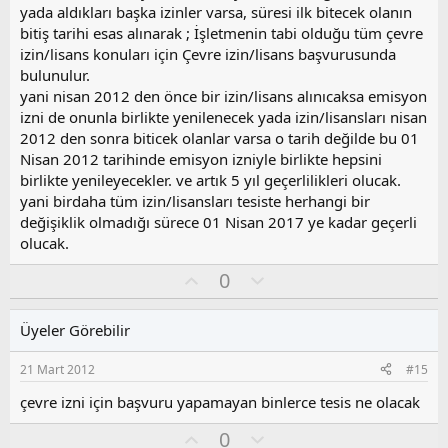
yada aldıkları başka izinler varsa, süresi ilk bitecek olanın
bitiş tarihi esas alınarak ; İşletmenin tabi olduğu tüm çevre
izin/lisans konuları için Çevre izin/lisans başvurusunda
bulunulur.
yani nisan 2012 den önce bir izin/lisans alınıcaksa emisyon
izni de onunla birlikte yenilenecek yada izin/lisansları nisan
2012 den sonra biticek olanlar varsa o tarih değilde bu 01
Nisan 2012 tarihinde emisyon izniyle birlikte hepsini
birlikte yenileyecekler. ve artık 5 yıl geçerlilikleri olucak.
yani birdaha tüm izin/lisansları tesiste herhangi bir
değişiklik olmadığı sürece 01 Nisan 2017 ye kadar geçerli
olucak.
O
O
0
y
l
l
u
Üyeler Görebilir
a
m
s
21 Mart 2012
#15
u
z
çevre izni için başvuru yapamayan binlerce tesis ne olacak
o
O
O
0
y