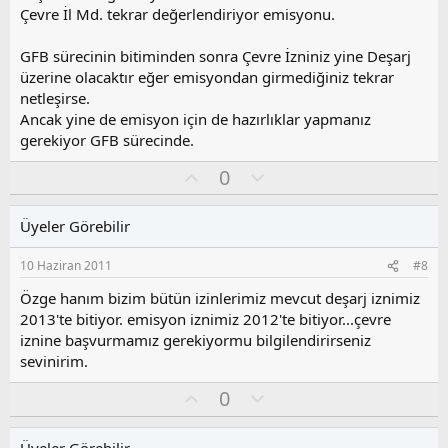
Çevre İl Md. tekrar değerlendiriyor emisyonu.
GFB sürecinin bitiminden sonra Çevre İzniniz yine Deşarj
üzerine olacaktır eğer emisyondan girmediğiniz tekrar
netleşirse.
Ancak yine de emisyon için de hazırlıklar yapmanız
gerekiyor GFB sürecinde.
O
O
0
y
l
l
u
Üyeler Görebilir
a
m
s
10 Haziran 2011
#8
u
z
Özge hanım bizim bütün izinlerimiz mevcut deşarj iznimiz
o
2013'te bitiyor. emisyon iznimiz 2012'te bitiyor...çevre
y
iznine başvurmamız gerekiyormu bilgilendirirseniz
l
sevinirim.
a
O
O
0
y
l
l
u
Üyeler Görebilir