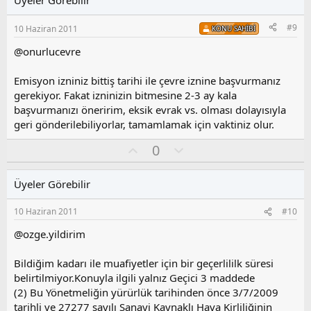
a
m
s
#9
10 Haziran 2011
KONU SAHIBI
u
z
@onurlucevre
o
y
Emisyon izniniz bittiş tarihi ile çevre iznine başvurmanız
l
gerekiyor. Fakat izninizin bitmesine 2-3 ay kala
a
başvurmanızı öneririm, eksik evrak vs. olması dolayısıyla
geri gönderilebiliyorlar, tamamlamak için vaktiniz olur.
O
O
0
y
l
l
u
Üyeler Görebilir
a
m
s
10 Haziran 2011
#10
u
z
@ozge.yildirim
o
y
Bildiğim kadarı ile muafiyetler için bir geçerlililk süresi
l
belirtilmiyor.Konuyla ilgili yalnız Geçici 3 maddede
a
(2) Bu Yönetmeliğin yürürlük tarihinden önce 3/7/2009
tarihli ve 27277 sayılı Sanayi Kaynaklı Hava Kirliliğinin