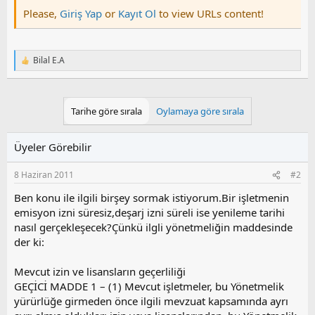
Please,
Giriş Yap
or
Kayıt Ol
to view URLs content!
Bilal E.A
T
e
p
k
i
Tarihe göre sırala
Oylamaya göre sırala
l
e
r
Üyeler Görebilir
:
8 Haziran 2011
#2
Ben konu ile ilgili birşey sormak istiyorum.Bir işletmenin
emisyon izni süresiz,deşarj izni süreli ise yenileme tarihi
nasıl gerçekleşecek?Çünkü ilgli yönetmeliğin maddesinde
der ki:
Mevcut izin ve lisansların geçerliliği
GEÇİCİ MADDE 1 – (1) Mevcut işletmeler, bu Yönetmelik
yürürlüğe girmeden önce ilgili mevzuat kapsamında ayrı