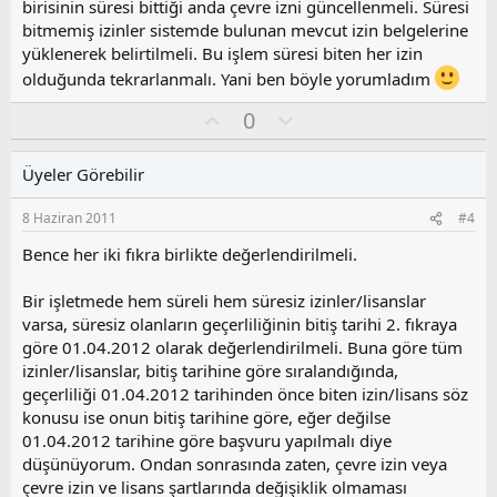
l
birisinin süresi bittiği anda çevre izni güncellenmeli. Süresi
a
bitmemiş izinler sistemde bulunan mevcut izin belgelerine
yüklenerek belirtilmeli. Bu işlem süresi biten her izin
olduğunda tekrarlanmalı. Yani ben böyle yorumladım
O
O
0
y
l
l
u
Üyeler Görebilir
a
m
s
8 Haziran 2011
#4
u
z
Bence her iki fıkra birlikte değerlendirilmeli.
o
y
Bir işletmede hem süreli hem süresiz izinler/lisanslar
l
varsa, süresiz olanların geçerliliğinin bitiş tarihi 2. fıkraya
a
göre 01.04.2012 olarak değerlendirilmeli. Buna göre tüm
izinler/lisanslar, bitiş tarihine göre sıralandığında,
geçerliliği 01.04.2012 tarihinden önce biten izin/lisans söz
konusu ise onun bitiş tarihine göre, eğer değilse
01.04.2012 tarihine göre başvuru yapılmalı diye
düşünüyorum. Ondan sonrasında zaten, çevre izin veya
çevre izin ve lisans şartlarında değişiklik olmaması