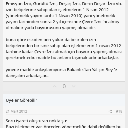
Emisyon İzni, Gürültü İzni, Deşarj İzni, Derin Deşarj İzni vb.
izin belgelerine sahip olan işletmelerin 1 Nisan 2012
(yönetmelik yayım tarihi 1 Nisan 2010) yani yönetmelik
yayım tarihinden sonra 2 yıl içerisinde Çevre İzni 'ni almış
olmalıdır yada başvurusunu yapmış olmalıdır.
buna göre eskiden beri yukarıda belirtilen izin
belgelerinden birisine sahip olan işletmelerin 1 nisan 2012
tarihine kadar Çevre İzni almak için başvuru yapmış olması
gerekmektedir. madde bu anlamı taşımaktadır arkadaşlar.
yinede madde anlaşılamıyorsa Bakanlık'tan Yalıçın Bey 'e
danışalım arkadaşlar...
O
O
0
y
l
l
u
Üyeler Görebilir
a
m
s
21 Mart 2012
#18
u
z
Soru işareti oluşturan nokta şu:
o
Bazı işletmeler var, önceden yönetmeliğe dahil değilken bu