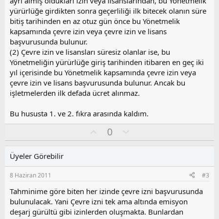
ayrı almış oldukları izin veya lisanslarından, bu Yönetmelik
yürürlüğe girdikten sonra geçerliliği ilk bitecek olanın süre
bitiş tarihinden en az otuz gün önce bu Yönetmelik
kapsamında çevre izin veya çevre izin ve lisans
başvurusunda bulunur.
(2) Çevre izin ve lisansları süresiz olanlar ise, bu
Yönetmeliğin yürürlüğe giriş tarihinden itibaren en geç iki
yıl içerisinde bu Yönetmelik kapsamında çevre izin veya
çevre izin ve lisans başvurusunda bulunur. Ancak bu
işletmelerden ilk defada ücret alınmaz.
Bu hususta 1. ve 2. fıkra arasında kaldım.
O
O
0
y
l
l
u
Üyeler Görebilir
a
m
s
8 Haziran 2011
#3
u
z
Tahminime göre biten her izinde çevre izni başvurusunda
o
bulunulacak. Yani Çevre izni tek ama altında emisyon
y
deşarj gürültü gibi izinlerden oluşmakta. Bunlardan