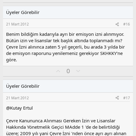
y
l
l
l
u
a
Üyeler Görebilir
a
m
s
21 Mart 2012
#16
u
z
Benim bildiğim kadarıyla ayrı bir emisyon izni alınmıyor.
o
Bütün izin ve lisanslar tek başlık altında toplanmadı mı?
y
Çevre İzni alınınca zaten 5 yıl geçerli, bu arada 3 yılda bir
l
de emisyon raporunu yenilemeniz gerekiyor SKHKKY'ne
a
göre.
O
O
0
y
l
l
u
Üyeler Görebilir
a
m
s
21 Mart 2012
#17
u
z
@Kutay Ertul
o
y
Çevre Kanununca Alınması Gereken İzin ve Lisanslar
l
Hakkında Yönetmelik Geçici MAdde 1 'de de belirtildiği
a
üzere; 2009 yılı yani Çevre İzni 'nden önce ayrı ayrı alınan