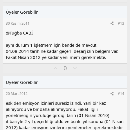
y
l
l
u
Üyeler Görebilir
a
m
s
30 Kasım 2011
#13
u
z
@Tuğba CABİ
o
y
aynı durum 1 işletmem için bende de mevcut.
l
04.08.2014 tarihine kadar geçerli deşarj izin belgem var.
a
Fakat Nisan 2012 ye kadar yenilmem gerekmekte.
O
O
0
y
l
l
u
Üyeler Görebilir
a
m
s
20 Mart 2012
#14
u
z
eskiden emisyon izinleri süresiz izindi. Yani bir kez
o
alınıyordu ve bir daha alınmıyordu. Fakat ilgili
y
yönetmeliğin yürülüğe girdiği tarih (01 Nisan 2010)
l
itibariyle 2 yıl geçerliliği oldu ve bu iki yıl sonuna (01 Nisan
a
2012) kadar emisyon izinlerini yenilemeleri gerekmektedir.