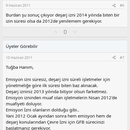
s
9 Haziran 2011
#6
u
z
Burdan şu sonuç çıkıyor deşarj izni 2014 yılında biten bir
o
izin süresi olsa da 2012de yenilemem gerekiyor.
y
O
O
l
0
y
l
a
l
u
Üyeler Görebilir
a
m
s
10 Haziran 2011
#7
u
z
Tuğba Hanım,
o
y
Emisyon izni süresiz, deşarj izni süreli işletmeler için
l
yönetmeliğe göre ilk süresi biten baz alınacak.
a
Deşarj izniniz 2013 yılında bitiyor olsun farketmez.
Emisyon izninden muaf olan işletmelerin Nisan 2012'de
muafiyeti doluyor.
Emisyon İzni olanların dolduğu gibi..
Yani 2012 Ocak ayından sonra hem emisyon hem de
deşarj konularından Çevre İzni için GFB sürecinizi
başlatmanız gerekiyor.