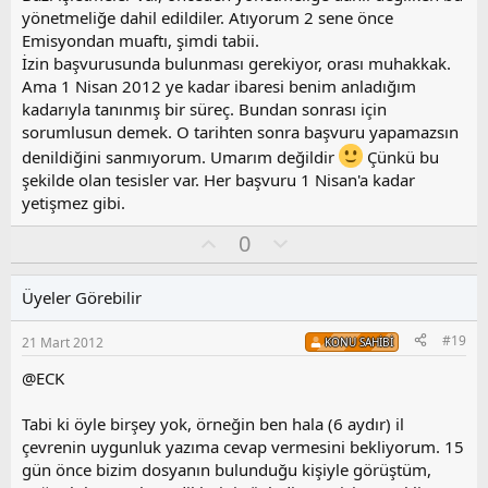
y
yönetmeliğe dahil edildiler. Atıyorum 2 sene önce
l
Emisyondan muaftı, şimdi tabii.
a
İzin başvurusunda bulunması gerekiyor, orası muhakkak.
Ama 1 Nisan 2012 ye kadar ibaresi benim anladığım
kadarıyla tanınmış bir süreç. Bundan sonrası için
sorumlusun demek. O tarihten sonra başvuru yapamazsın
denildiğini sanmıyorum. Umarım değildir
Çünkü bu
şekilde olan tesisler var. Her başvuru 1 Nisan'a kadar
yetişmez gibi.
O
O
0
y
l
l
u
Üyeler Görebilir
a
m
s
#19
21 Mart 2012
KONU SAHIBI
u
z
@ECK
o
y
Tabi ki öyle birşey yok, örneğin ben hala (6 aydır) il
l
çevrenin uygunluk yazıma cevap vermesini bekliyorum. 15
a
gün önce bizim dosyanın bulunduğu kişiyle görüştüm,