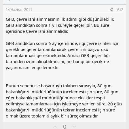
a
m
s
14 Haziran 2011
#12
u
z
GFB, çevre izni alınmasının ilk adımı gibi düşünülebilir.
o
GFB alındıktan sonra 1 yıl süreyle geçerlidir. Bu süre
y
içerisinde Çevre izni alınmalıdır.
l
a
GFB alındıktan sonra 6 ay içerisinde, ilgi çevre izinleri için
gerekli belgeler tamamlanarak çevre izni başvurusu
tamamlanması gerekmektedir. Amacı GFB geçerliliği
bitmeden iznin alınabilmesini, herhangi bir gecikme
yaşanmasını engellemektir.
Bunun sebebi ise başvuruyu takiben sırasıyla, 80 gün
bakanlığın/il müdürlüğünün incelemesi için süre, 80 gün
eğer bakanlıkça/il müdürlüğününce eksikler tespit
edilmişse tamamlaması için işletmeye verilen süre, 20 gün
bakanlığın/il müdürlüğünün tekrar incelemesi için süre
olmak üzere toplam 6 aylık bir süreç olmasıdır.
O
O
0