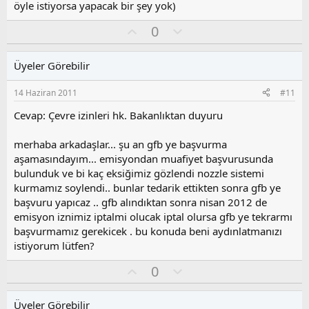
öyle istiyorsa yapacak bir şey yok)
O
O
0
y
l
l
u
Üyeler Görebilir
a
m
s
14 Haziran 2011
#11
u
z
Cevap: Çevre izinleri hk. Bakanlıktan duyuru
o
y
merhaba arkadaşlar... şu an gfb ye başvurma
l
aşamasındayım... emisyondan muafiyet başvurusunda
a
bulunduk ve bi kaç eksiğimiz gözlendi nozzle sistemi
kurmamız soylendi.. bunlar tedarik ettikten sonra gfb ye
başvuru yapıcaz .. gfb alındıktan sonra nisan 2012 de
emisyon iznimiz iptalmi olucak iptal olursa gfb ye tekrarmı
başvurmamız gerekicek . bu konuda beni aydınlatmanızı
istiyorum lütfen?
O
O
0
y
l
l
u
Üyeler Görebilir