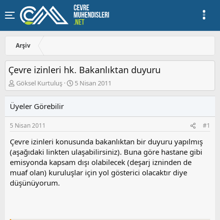
Arşiv
Çevre izinleri hk. Bakanlıktan duyuru
K
B
Göksel Kurtuluş
5 Nisan 2011
o
a
n
ş
Üyeler Görebilir
u
l
y
a
5 Nisan 2011
#1
u
n
b
g
Çevre izinleri konusunda bakanlıktan bir duyuru yapılmış
a
ı
(aşağıdaki linkten ulaşabilirsiniz). Buna göre hastane gibi
ş
ç
emisyonda kapsam dışı olabilecek (deşarj izninden de
l
t
a
a
muaf olan) kuruluşlar için yol gösterici olacaktır diye
t
r
düşünüyorum.
a
i
n
h
i