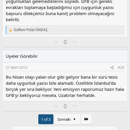
yoğunluktan gelemediklerini söyledi. GFB için gerekli
evrakları toplamaya başladığımız için (uygunluk yazısı
başvuru dilekçemiz buna kanıt) problem olmayacağını
belirtti.
Gülfem Polat ÖNDAŞ
T
e
O
O
0
p
k
y
l
i
l
u
l
Üyeler Görebilir
a
m
e
s
r
21 Mart 2012
#20
:
u
z
Bu Nisan olayı yalan olur gibi geliyor bana bir sürü tesis
o
daha uygunluk yazısı bile alamadı. Özellikle İstanbul'da
y
birçok yer sıra bekliyor. Yeni emisyon raporumuz hazır hala
l
GFB'yi bekliyoruz mesela. Uzatırlar herhalde.
a
O
O
0
y
l
l
u
Son
1 of 3
Sonraki
a
m
s