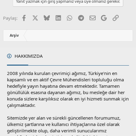
Yanıt yazmak için giriş yapmanız veya üye olmanız gerekir.
u
z
o
Facebook
X
Bluesky
LinkedIn
WhatsApp
Telegram
E-posta
Google
Link
Paylaş:
y
l
a
Arşiv
HAKKIMIZDA
2008 yılında kurulan çevrimiçi ağımız, Türkiye'nin en
kapsamlı ve en aktif Çevre Mühendisleri topluluğu olma
hedefiyle yayın hayatına devam etmektedir. Tamamen
gönüllülük esasına dayanan ağımız, bu mesleğe dair her
konuda sizlere karşılıksız olarak en iyi hizmeti sunmak için
çalışmaktadır.
Sitemizde yer alan ve sürekli güncellenen forumumuz,
ülkemiz şartlarına ve kullanıcı ihtiyaçlarına özel olarak
geliştirilmekte olup, daha verimli sunucularımız