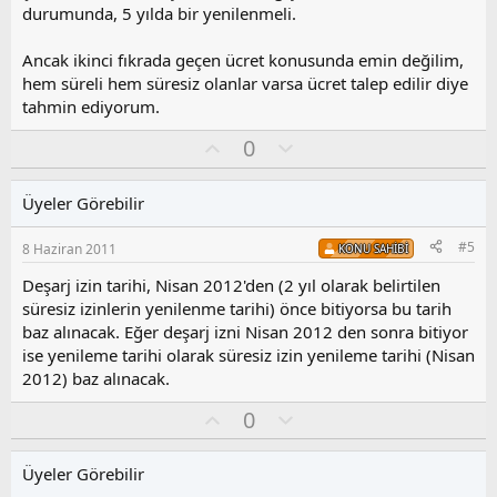
durumunda, 5 yılda bir yenilenmeli.
Ancak ikinci fıkrada geçen ücret konusunda emin değilim,
hem süreli hem süresiz olanlar varsa ücret talep edilir diye
tahmin ediyorum.
O
O
0
y
l
l
u
Üyeler Görebilir
a
m
s
#5
8 Haziran 2011
KONU SAHIBI
u
z
Deşarj izin tarihi, Nisan 2012'den (2 yıl olarak belirtilen
o
süresiz izinlerin yenilenme tarihi) önce bitiyorsa bu tarih
y
baz alınacak. Eğer deşarj izni Nisan 2012 den sonra bitiyor
l
ise yenileme tarihi olarak süresiz izin yenileme tarihi (Nisan
a
2012) baz alınacak.
O
O
0
y
l
l
u
Üyeler Görebilir
a
m