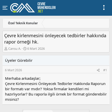
Özel Teknik Konular
Çevre kirlenmesini önleyecek tedbirler hakkında
rapor örneği hk.
K
B
Cansu A.
6 Mart 2026
o
a
n
ş
Üyeler Görebilir
u
l
y
a
6 Mart 2026
#1
u
n
b
g
Merhaba arkadaşlar;
a
ı
Çevre Kirlenmesini Önleyecek Tedbirler Hakkında Raporun
ş
ç
bir formatı var mıdır? Yoksa firmalar kendileri mi
l
t
a
a
hazırlıyorlar? Bu raporla ilgili örnek bir format gönderebilir
t
r
misiniz?
a
i
n
h
i