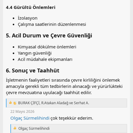
4.4 Gürültü Önlemleri​
İzolasyon
Çalışma saatlerinin düzenlenmesi
5. Acil Durum ve Çevre Güvenliği​
Kimyasal dökülme önlemleri
Yangın güvenliği
Acil müdahale ekipmanları
6. Sonuç ve Taahhüt​
İşletmenin faaliyetleri sırasında çevre kirliliğini önlemek
amacıyla gerekli tüm tedbirlerin alınacağı ve yürürlükteki
çevre mevzuatına uyulacağı taahhüt edilir.
BURAK ÇİFÇİ
,
R.Atakan Aladağ
ve
Serhat A.
T
e
22 Mayıs 2026
p
Olgaç Sürmelihindi
çok teşekkür ederim.
k
i
Olgaç Sürmelihindi
l
T