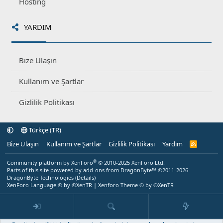
Hosting
YARDIM
Bize Ulaşın
Kullanım ve Şartlar
Gizlilik Politikası
Türkçe (TR)
Bize Ulaşın
Kullanım ve Şartlar
Gizlilik Politikası
Yardım
R
S
S
®
Community platform by XenForo
© 2010-2025 XenForo Ltd.
Parts of this site powered by
add-ons from DragonByte™
©2011-2026
DragonByte Technologies
(
Details
)
XenForo Language © by ©XenTR
|
Xenforo Theme
© by ©XenTR