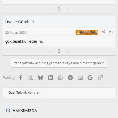
e
e
r
p
O
O
0
:
k
y
l
i
l
u
l
Üyeler Görebilir
a
m
e
r
s
:
#3
22 Mayıs 2026
KONU SAHIBI
u
z
çok teşekkür ederim.
o
y
O
O
0
l
y
l
a
l
u
Yanıt yazmak için giriş yapmanız veya üye olmanız gerekir.
a
m
s
u
Facebook
X
Bluesky
LinkedIn
WhatsApp
Telegram
E-posta
Google
Link
Paylaş:
z
o
y
Özel Teknik Konular
l
a
HAKKIMIZDA