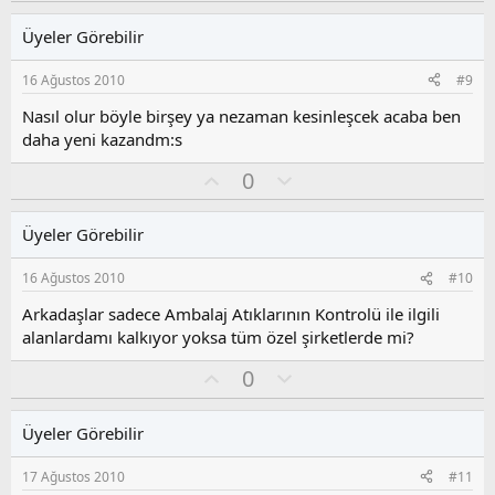
y
l
l
u
Üyeler Görebilir
a
m
s
16 Ağustos 2010
#9
u
z
Nasıl olur böyle birşey ya nezaman kesinleşcek acaba ben
o
daha yeni kazandm:s
y
O
O
l
0
y
l
a
l
u
Üyeler Görebilir
a
m
s
16 Ağustos 2010
#10
u
z
Arkadaşlar sadece Ambalaj Atıklarının Kontrolü ile ilgili
o
alanlardamı kalkıyor yoksa tüm özel şirketlerde mi?
y
O
O
l
0
y
l
a
l
u
Üyeler Görebilir
a
m
s
17 Ağustos 2010
#11
u