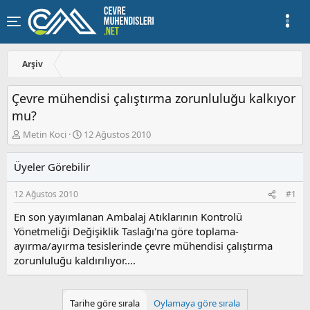
Arşiv
Çevre mühendisi çalıştırma zorunluluğu kalkıyor
mu?
K
B
Metin Koci
12 Ağustos 2010
o
a
n
ş
Üyeler Görebilir
u
l
y
a
12 Ağustos 2010
#1
u
n
b
g
En son yayımlanan Ambalaj Atıklarının Kontrolü
a
ı
Yönetmeliği Değişiklik Taslağı'na göre toplama-
ş
ç
ayırma/ayırma tesislerinde çevre mühendisi çalıştırma
l
t
a
a
zorunluluğu kaldırılıyor....
t
r
a
i
n
h
Tarihe göre sırala
Oylamaya göre sırala
i