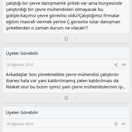
l
çalıştığı bir çevre danışmanlık şirketi var ama bünyesinde
a
çalıştırdığı bir çevre mühendisleri olmayacak bu
gidişle.Kaçımız çevre görevlisi oldu?Çalıştığımız firmalar
eğitim masrafı vermek yerine Ç.görevlisi tutar danışman
şirketlerden o zaman durum ne olacak??
O
O
0
y
l
l
u
Üyeler Görebilir
a
m
s
16 Ağustos 2010
#6
u
z
Arkadaşlar Son yönetmelikte çevre mühendisi çalıştırılır
o
ibaresi hala var yani kaldırılmamış zaten kaldırılması da
y
felaket olur bu bizim işimiz yani çevre mühendislerinin işi...
l
a
O
O
0
y
l
l
u
Üyeler Görebilir
a
m
s
16 Ağustos 2010
#7
u