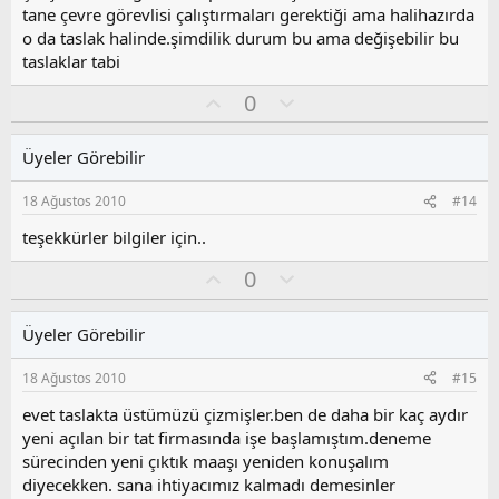
l
tane çevre görevlisi çalıştırmaları gerektiği ama halihazırda
a
o da taslak halinde.şimdilik durum bu ama değişebilir bu
taslaklar tabi
O
O
0
y
l
l
u
Üyeler Görebilir
a
m
s
18 Ağustos 2010
#14
u
z
teşekkürler bilgiler için..
o
O
O
0
y
y
l
l
l
u
a
Üyeler Görebilir
a
m
s
18 Ağustos 2010
#15
u
z
evet taslakta üstümüzü çizmişler.ben de daha bir kaç aydır
o
yeni açılan bir tat firmasında işe başlamıştım.deneme
y
sürecinden yeni çıktık maaşı yeniden konuşalım
l
diyecekken. sana ihtiyacımız kalmadı demesinler