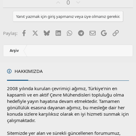
O
O
0
y
l
l
u
Yanıt yazmak için giriş yapmanız veya üye olmanız gerekir.
a
m
s
u
Facebook
X
Bluesky
LinkedIn
WhatsApp
Telegram
E-posta
Google
Link
Paylaş:
z
o
y
Arşiv
l
a
HAKKIMIZDA
2008 yılında kurulan çevrimiçi ağımız, Türkiye'nin en
kapsamlı ve en aktif Çevre Mühendisleri topluluğu olma
hedefiyle yayın hayatına devam etmektedir. Tamamen
gönüllülük esasına dayanan ağımız, bu mesleğe dair her
konuda sizlere karşılıksız olarak en iyi hizmeti sunmak için
çalışmaktadır.
Sitemizde yer alan ve sürekli güncellenen forumumuz,