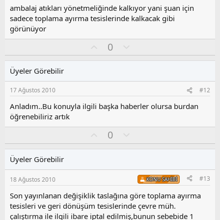
z
ambalaj atıkları yönetmeliğinde kalkıyor yani şuan için
o
sadece toplama ayırma tesislerinde kalkacak gibi
y
görünüyor
l
a
O
O
0
y
l
l
u
Üyeler Görebilir
a
m
s
17 Ağustos 2010
#12
u
z
Anladım..Bu konuyla ilgili başka haberler olursa burdan
o
öğrenebiliriz artık
y
O
O
l
0
y
l
a
l
u
Üyeler Görebilir
a
m
s
#13
18 Ağustos 2010
KONU SAHIBI
u
z
Son yayınlanan değişiklik taslağına göre toplama ayırma
o
tesisleri ve geri dönüşüm tesislerinde çevre müh.
y
çalıştırma ile ilgili ibare iptal edilmiş,bunun sebebide 1