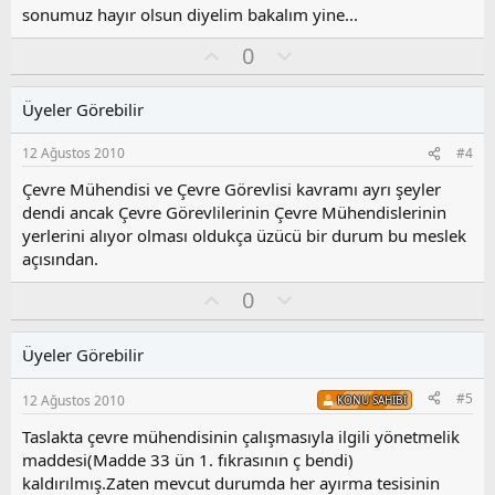
sonumuz hayır olsun diyelim bakalım yine...
O
O
0
y
l
l
u
Üyeler Görebilir
a
m
s
12 Ağustos 2010
#4
u
z
Çevre Mühendisi ve Çevre Görevlisi kavramı ayrı şeyler
o
dendi ancak Çevre Görevlilerinin Çevre Mühendislerinin
y
yerlerini alıyor olması oldukça üzücü bir durum bu meslek
l
açısından.
a
O
O
0
y
l
l
u
Üyeler Görebilir
a
m
s
#5
12 Ağustos 2010
KONU SAHIBI
u
z
Taslakta çevre mühendisinin çalışmasıyla ilgili yönetmelik
o
maddesi(Madde 33 ün 1. fıkrasının ç bendi)
y
kaldırılmış.Zaten mevcut durumda her ayırma tesisinin