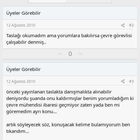
Üyeler Görebilir
12 Ağustos 2010
#2
Taslağı okumadım ama yorumlara bakılırsa çevre görevlisi
çalışabilir denmiş..
O
O
0
y
l
l
u
Üyeler Görebilir
a
m
s
12 Ağustos 2010
#3
u
z
önceki yayınlanan taslakta danışmalıkta alınabilir
o
deniyordu şuanda onu kaldırmışlar benim yorumladığım ki
y
çevre mühendisi ibaresi geçmiyor zaten yada ben mi
l
göremedim ayrı konu...
a
artık söyleyecek söz, konuşacak kelime bulamıyorum ben
tıkandım...