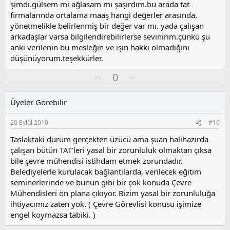
a
şimdi.gülsem mi ağlasam mı şaşırdım.bu arada tat
firmalarında ortalama maaş hangi değerler arasında.
yönetmelikle belirlenmiş bir değer var mı. yada çalışan
arkadaşlar varsa bilgilendirebilirlerse sevinirim.çünkü şu
anki verilenin bu mesleğin ve işin hakkı olmadığını
düşünüyorum.teşekkürler.
O
O
0
y
l
l
u
Üyeler Görebilir
a
m
s
20 Eylül 2010
#16
u
z
Taslaktaki durum gerçekten üzücü ama şuan halihazırda
o
çalışan bütün TAT'leri yasal bir zorunluluk olmaktan çıksa
y
bile çevre mühendisi istihdam etmek zorundadır.
l
Belediyelerle kurulacak bağlantılarda, verilecek eğitim
a
seminerlerinde ve bunun gibi bir çok konuda Çevre
Mühendisleri ön plana çıkıyor. Bizim yasal bir zorunluluğa
ihtiyacımız zaten yok. ( Çevre Görevlisi konusu işimize
engel koymazsa tabiki. )