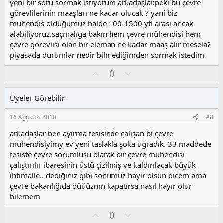
z
yeni bir soru sormak istiyorum arkadaşlar.peki bu çevre
o
görevlilerinin maaşları ne kadar olucak ? yani biz
y
mühendis olduğumuz halde 100-1500 ytl arası ancak
l
alabiliyoruz.saçmalığa bakın hem çevre mühendisi hem
a
çevre görevlisi olan bir eleman ne kadar maaş alır mesela?
piyasada durumlar nedir bilmediğimden sormak istedim
O
O
0
y
l
l
u
Üyeler Görebilir
a
m
s
16 Ağustos 2010
#8
u
z
arkadaşlar ben ayırma tesisinde çalışan bi çevre
o
muhendisiyimy ev yeni taslakla şoka uğradık. 33 maddede
y
tesiste çevre sorumlusu olarak bir çevre muhendisi
l
çalıştırılır ibaresinin üstü çizilmiş ve kaldırılacak büyük
a
ihtimalle.. dediğiniz gibi sonumuz hayır olsun dicem ama
çevre bakanlığıda öüüüzmn kapatırsa nasıl hayır olur
bilemem
O
O
0