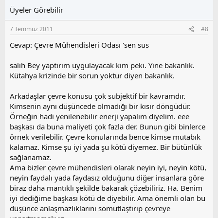
l
u
Üyeler Görebilir
a
m
s
7 Temmuz 2011
#8
u
z
Cevap: Çevre Mühendisleri Odası 'sen sus
o
y
salih Bey yaptırım uygulayacak kim peki. Yine bakanlık.
l
Kütahya krizinde bir sorun yoktur diyen bakanlık.
a
Arkadaşlar çevre konusu çok subjektif bir kavramdır.
Kimsenin aynı düşüncede olmadığı bir kısır döngüdür.
Örneğin hadi yenilenebilir enerji yapalım diyelim. eee
başkası da buna maliyeti çok fazla der. Bunun gibi binlerce
örnek verilebilir. Çevre konularında bence kimse mutabık
kalamaz. Kimse şu iyi yada şu kötü diyemez. Bir bütünlük
sağlanamaz.
Ama bizler çevre mühendisleri olarak neyin iyi, neyin kötü,
neyin faydalı yada faydasız olduğunu diğer insanlara göre
biraz daha mantıklı şekilde bakarak çözebiliriz. Ha. Benim
iyi dediğime başkası kötü de diyebilir. Ama önemli olan bu
düşünce anlaşmazlıklarını somutlaştırıp çevreye