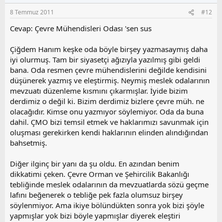
s
8 Temmuz 2011
#12
u
z
Cevap: Çevre Mühendisleri Odası 'sen sus
o
y
Çiğdem Hanım keşke oda böyle birşey yazmasaymış daha
l
iyi olurmuş. Tam bir siyasetçi ağızıyla yazılmış gibi geldi
a
bana. Oda resmen çevre mühendislerini değilde kendisini
düşünerek yazmış ve eleştirmiş. Neymiş meslek odalarının
mevzuatı düzenleme kısmını çıkarmışlar. İyide bizim
derdimiz o değil ki. Bizim derdimiz bizlere çevre müh. ne
olacağıdır. Kimse onu yazmıyor söylemiyor. Oda da buna
dahil. ÇMO bizi temsil etmek ve haklarımızı savunmak için
oluşması gerekirken kendi haklarının elinden alındığından
bahsetmiş.
Diğer ilginç bir yanı da şu oldu. En azından benim
dikkatimi çeken. Çevre Orman ve Şehircilik Bakanlığı
tebliğinde meslek odalarının da mevzuatlarda sözü geçme
lafını beğenerek o tebliğe pek fazla olumsuz birşey
söylenmiyor. Ama ikiye bölündükten sonra yok bizi şöyle
yapmışlar yok bizi böyle yapmışlar diyerek eleştiri