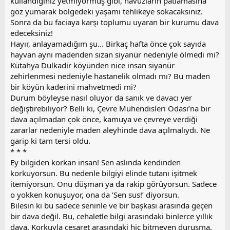
kullandığınız yetmiyormuş gibi, havuzların patlamasına
göz yumarak bölgedeki yaşamı tehlikeye sokacaksınız.
Sonra da bu faciaya karşı toplumu uyaran bir kurumu dava
edeceksiniz!
Hayır, anlayamadığım şu... Birkaç hafta önce çok sayıda
hayvan aynı madenden sızan siyanür nedeniyle ölmedi mi?
Kütahya Dulkadir köyünden nice insan siyanür
zehirlenmesi nedeniyle hastanelik olmadı mı? Bu maden
bir köyün kaderini mahvetmedi mi?
Durum böyleyse nasıl oluyor da sanık ve davacı yer
değiştirebiliyor? Belli ki, Çevre Mühendisleri Odası’na bir
dava açılmadan çok önce, kamuya ve çevreye verdiği
zararlar nedeniyle maden aleyhinde dava açılmalıydı. Ne
garip ki tam tersi oldu.
* * *
Ey bilgiden korkan insan! Sen aslında kendinden
korkuyorsun. Bu nedenle bilgiyi elinde tutanı işitmek
itemiyorsun. Onu düşman ya da rakip görüyorsun. Sadece
o yokken konuşuyor, ona da ‘Sen sus!’ diyorsun.
Bilesin ki bu sadece seninle ve bir başkası arasında geçen
bir dava değil. Bu, cehaletle bilgi arasındaki binlerce yıllık
dava. Korkuyla cesaret arasındaki hiç bitmeyen duruşma.