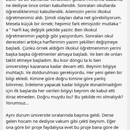
ne dediyse önce onları kabullendik. Sonraları okullarda
öğrendiklerimizi kabullendik. Ailemizin yerini ilkokul
öğretmenimiz aldı. Şimdi olayları daha net görebiliyorum.
Mesela küçük bir örnek; hepimiz fark etmişizdir mutlaka ‘‘
a ’’ harfi kaç değişik şekilde yazılır. Ben ilkokul
öğretmenimin yaptığı gibi yazıyordum. Sonraları okul
dereceleri arttıkça harflerimin yazım şekilleri değişmeye
başladı. Çünkü örnek aldığım ilkokul öğretmenimin yerini
başka başka öğretmenler almaya başladı. Ve ben de onları
taklit etmeye başladım. Bu kısır döngü ta ki ben
üniversiteyi kazanana kadar devam etti. Beynim bilgiye
muhtaçtı. Ve doldurulması gerekiyordu. Her yeni gelen bir
bilgi ekledi. Kimine göre doğru kimine göre yanlış
bilinmez. İrdeleme yapacak kadar bilgiyle donatılmadığım
için ilk başlarda her verilen bilgiyi beynim de kabul etti
itiraz etmeden. Doğru muydu bu? Bu şekilde mi olmalıydı?
Yorumsuz…
Aynı durum üniversite sıralarında başıma geldi. Derse
gelen hocam ne dediyse vakum gibi çekti beynim. Eğer
ona göre bir proje faydalıysa evet bu proje bana göre de