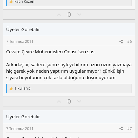
Fatih Közen
T
e
O
O
0
p
k
y
l
i
l
u
l
Üyeler Görebilir
a
m
e
s
r
7 Temmuz 2011
#6
:
u
z
Cevap: Çevre Mühendisleri Odası 'sen sus
o
y
Arkadaşlar, sadece şunu söyleyebilirim uzun uzun yazmaya
l
hiç gerek yok neden yaptırım uygulanmıyor? çünkü işin
a
siyasi boyutunun çok fazla olduğunu düşünüyorum
1 kullanıcı
T
e
O
O
0
p
k
y
l
i
l
u
l
Üyeler Görebilir
a
m
e
s
r
7 Temmuz 2011
#7
:
u
z