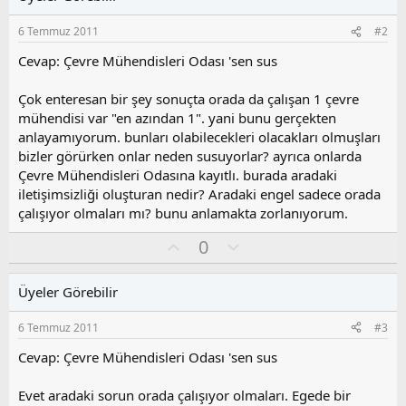
6 Temmuz 2011
#2
Cevap: Çevre Mühendisleri Odası 'sen sus
Çok enteresan bir şey sonuçta orada da çalışan 1 çevre
mühendisi var "en azından 1". yani bunu gerçekten
anlayamıyorum. bunları olabilecekleri olacakları olmuşları
bizler görürken onlar neden susuyorlar? ayrıca onlarda
Çevre Mühendisleri Odasına kayıtlı. burada aradaki
iletişimsizliği oluşturan nedir? Aradaki engel sadece orada
çalışıyor olmaları mı? bunu anlamakta zorlanıyorum.
O
O
0
y
l
l
u
Üyeler Görebilir
a
m
s
6 Temmuz 2011
#3
u
z
Cevap: Çevre Mühendisleri Odası 'sen sus
o
y
Evet aradaki sorun orada çalışıyor olmaları. Egede bir