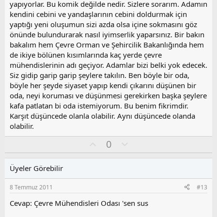
yapıyorlar. Bu komik değilde nedir. Sizlere sorarım. Adamın
kendini cebini ve yandaşlarının cebini doldurmak için
yaptığı yeni oluşumun sizi azda olsa içine sokmasını göz
önünde bulundurarak nasıl iyimserlik yaparsınız. Bir bakın
bakalım hem Çevre Orman ve Şehircilik Bakanlığında hem
de ikiye bölünen kısımlarında kaç yerde çevre
mühendislerinin adı geçiyor. Adamlar bizi belki yok edecek.
Siz gidip garip garip şeylere takılın. Ben böyle bir oda,
böyle her şeyde siyaset yapıp kendi çıkarını düşünen bir
oda, neyi koruması ve düşünmesi gerekirken başka şeylere
kafa patlatan bi oda istemiyorum. Bu benim fikrimdir.
Karşıt düşüncede olanla olabilir. Aynı düşüncede olanda
olabilir.
O
O
0
y
l
l
u
Üyeler Görebilir
a
m
s
8 Temmuz 2011
#13
u
z
Cevap: Çevre Mühendisleri Odası 'sen sus
o