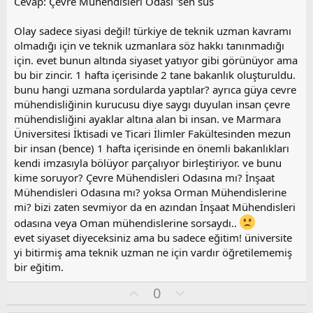
Cevap: Çevre Mühendisleri Odası 'sen sus
o
y
Olay sadece siyasi değil! türkiye de teknik uzman kavramı
l
olmadığı için ve teknik uzmanlara söz hakkı tanınmadığı
a
için. evet bunun altında siyaset yatıyor gibi görünüyor ama
bu bir zincir. 1 hafta içerisinde 2 tane bakanlık oluşturuldu.
bunu hangi uzmana sordularda yaptılar? ayrıca güya cevre
mühendisliğinin kurucusu diye saygı duyulan insan çevre
mühendisliğini ayaklar altına alan bi insan. ve Marmara
Üniversitesi İktisadi ve Ticari İlimler Fakültesinden mezun
bir insan (bence) 1 hafta içerisinde en önemli bakanlıkları
kendi imzasıyla bölüyor parçalıyor birleştiriyor. ve bunu
kime soruyor? Çevre Mühendisleri Odasına mı? İnşaat
Mühendisleri Odasına mı? yoksa Orman Mühendislerine
mi? bizi zaten sevmiyor da en azından İnşaat Mühendisleri
odasına veya Oman mühendislerine sorsaydı..
evet siyaset diyeceksiniz ama bu sadece eğitim! üniversite
yi bitirmiş ama teknik uzman ne için vardır öğretilememiş
bir eğitim.
O
O
0
y
l