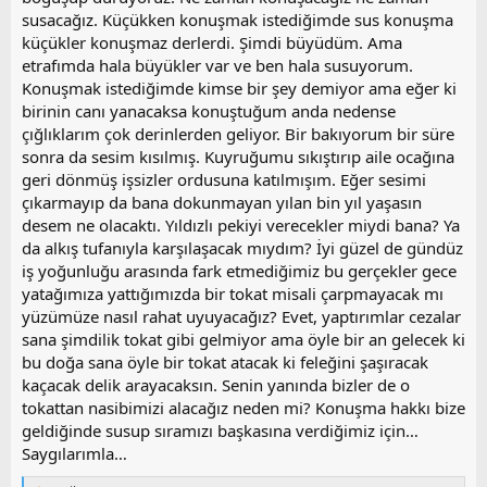
susacağız. Küçükken konuşmak istediğimde sus konuşma
küçükler konuşmaz derlerdi. Şimdi büyüdüm. Ama
etrafımda hala büyükler var ve ben hala susuyorum.
Konuşmak istediğimde kimse bir şey demiyor ama eğer ki
birinin canı yanacaksa konuştuğum anda nedense
çığlıklarım çok derinlerden geliyor. Bir bakıyorum bir süre
sonra da sesim kısılmış. Kuyruğumu sıkıştırıp aile ocağına
geri dönmüş işsizler ordusuna katılmışım. Eğer sesimi
çıkarmayıp da bana dokunmayan yılan bin yıl yaşasın
desem ne olacaktı. Yıldızlı pekiyi verecekler miydi bana? Ya
da alkış tufanıyla karşılaşacak mıydım? İyi güzel de gündüz
iş yoğunluğu arasında fark etmediğimiz bu gerçekler gece
yatağımıza yattığımızda bir tokat misali çarpmayacak mı
yüzümüze nasıl rahat uyuyacağız? Evet, yaptırımlar cezalar
sana şimdilik tokat gibi gelmiyor ama öyle bir an gelecek ki
bu doğa sana öyle bir tokat atacak ki feleğini şaşıracak
kaçacak delik arayacaksın. Senin yanında bizler de o
tokattan nasibimizi alacağız neden mi? Konuşma hakkı bize
geldiğinde susup sıramızı başkasına verdiğimiz için…
Saygılarımla…