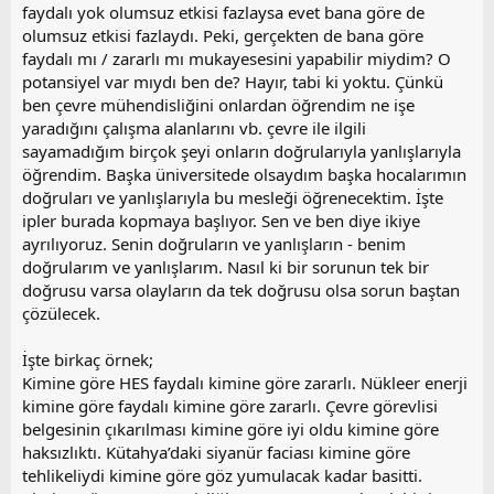
faydalı yok olumsuz etkisi fazlaysa evet bana göre de
olumsuz etkisi fazlaydı. Peki, gerçekten de bana göre
faydalı mı / zararlı mı mukayesesini yapabilir miydim? O
potansiyel var mıydı ben de? Hayır, tabi ki yoktu. Çünkü
ben çevre mühendisliğini onlardan öğrendim ne işe
yaradığını çalışma alanlarını vb. çevre ile ilgili
sayamadığım birçok şeyi onların doğrularıyla yanlışlarıyla
öğrendim. Başka üniversitede olsaydım başka hocalarımın
doğruları ve yanlışlarıyla bu mesleği öğrenecektim. İşte
ipler burada kopmaya başlıyor. Sen ve ben diye ikiye
ayrılıyoruz. Senin doğruların ve yanlışların - benim
doğrularım ve yanlışlarım. Nasıl ki bir sorunun tek bir
doğrusu varsa olayların da tek doğrusu olsa sorun baştan
çözülecek.
İşte birkaç örnek;
Kimine göre HES faydalı kimine göre zararlı. Nükleer enerji
kimine göre faydalı kimine göre zararlı. Çevre görevlisi
belgesinin çıkarılması kimine göre iyi oldu kimine göre
haksızlıktı. Kütahya’daki siyanür faciası kimine göre
tehlikeliydi kimine göre göz yumulacak kadar basitti.