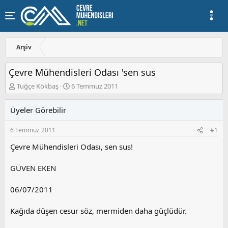
Arşiv
Çevre Mühendisleri Odası 'sen sus
K
B
Tuğçe Kökbaş
6 Temmuz 2011
o
a
n
ş
Üyeler Görebilir
u
l
y
a
6 Temmuz 2011
#1
u
n
b
g
Çevre Mühendisleri Odası, sen sus!
a
ı
ş
ç
GÜVEN EKEN
l
t
a
a
t
r
06/07/2011
a
i
n
h
Kağıda düşen cesur söz, mermiden daha güçlüdür.
i