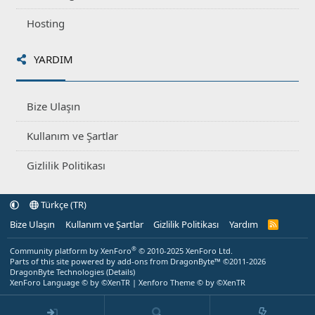
Hosting
YARDIM
Bize Ulaşın
Kullanım ve Şartlar
Gizlilik Politikası
Türkçe (TR)
Bize Ulaşın
Kullanım ve Şartlar
Gizlilik Politikası
Yardım
R
S
S
®
Community platform by XenForo
© 2010-2025 XenForo Ltd.
Parts of this site powered by
add-ons from DragonByte™
©2011-2026
DragonByte Technologies
(
Details
)
XenForo Language © by ©XenTR
|
Xenforo Theme
© by ©XenTR