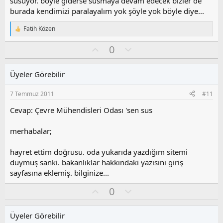
susuyor. böyle giderse susmaya devam edecek bizler de
burada kendimizi paralayalım yok şöyle yok böyle diye...
Fatih Közen
T
e
O
O
0
p
k
y
l
i
l
u
l
Üyeler Görebilir
a
m
e
s
r
7 Temmuz 2011
#11
:
u
z
Cevap: Çevre Mühendisleri Odası 'sen sus
o
y
merhabalar;
l
a
hayret ettim doğrusu. oda yukarıda yazdığım sitemi
duymuş sanki. bakanlıklar hakkındaki yazısını giriş
sayfasına eklemiş. bilginize...
O
O
0
y
l
l
u
Üyeler Görebilir
a
m