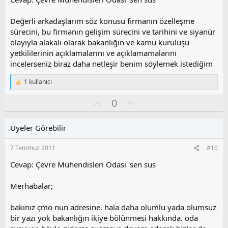
o
y
Değerli arkadaşlarım söz konusu firmanın özelleşme
l
sürecini, bu firmanın gelişim sürecini ve tarihini ve siyanür
a
olayıyla alakalı olarak bakanlığın ve kamu kuruluşu
yetkililerinin açıklamalarını ve açıklamamalarını
incelerseniz biraz daha netleşir benim söylemek istediğim
1 kullanıcı
T
e
O
O
0
p
k
y
l
i
l
u
l
Üyeler Görebilir
a
m
e
s
r
7 Temmuz 2011
#10
:
u
z
Cevap: Çevre Mühendisleri Odası 'sen sus
o
y
Merhabalar;
l
a
bakınız çmo nun adresine. hala daha olumlu yada olumsuz
bir yazı yok bakanlığın ikiye bölünmesi hakkında. oda