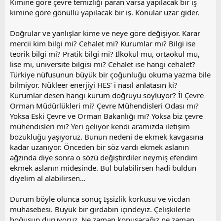
Kimine göre çevre temizliği paran varsa yapılacak bir iş
kimine göre gönüllü yapılacak bir iş. Konular uzar gider.
Doğrular ve yanlışlar kime ve neye göre değişiyor. Karar
mercii kim bilgi mi? Cehalet mi? Kurumlar mı? Bilgi ise
teorik bilgi mi? Pratik bilgi mi? İlkokul mu, ortaokul mu,
lise mi, üniversite bilgisi mi? Cehalet ise hangi cehalet?
Türkiye nüfusunun büyük bir çoğunluğu okuma yazma bile
bilmiyor. Nükleer enerjiyi HES’ i nasıl anlatasın ki?
Kurumlar desen hangi kurum doğruyu söylüyor? İl Çevre
Orman Müdürlükleri mi? Çevre Mühendisleri Odası mı?
Yoksa Eski Çevre ve Orman Bakanlığı mı? Yoksa biz çevre
mühendisleri mi? Yeri geliyor kendi aramızda iletişim
bozukluğu yaşıyoruz. Bunun nedeni de ekmek kavgasına
kadar uzanıyor. Önceden bir söz vardı ekmek aslanın
ağzında diye sonra o sözü değiştirdiler neymiş efendim
ekmek aslanın midesinde. Bul bulabilirsen hadi buldun
diyelim al alabilirsen…
Durum böyle olunca sonuç İşsizlik korkusu ve vicdan
muhasebesi. Büyük bir girdabın içindeyiz. Çelişkilerle
boğuşup duruyoruz. Ne zaman konuşacağız ne zaman