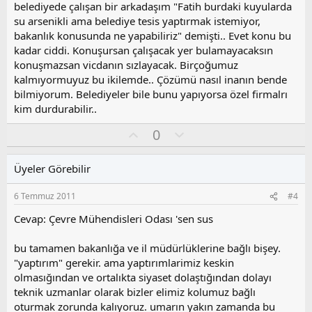
l
belediyede çalışan bir arkadaşım "Fatih burdaki kuyularda
a
su arsenikli ama belediye tesis yaptırmak istemiyor,
bakanlık konusunda ne yapabiliriz" demişti.. Evet konu bu
kadar ciddi. Konuşursan çalışacak yer bulamayacaksın
konuşmazsan vicdanın sızlayacak. Birçoğumuz
kalmıyormuyuz bu ikilemde.. Çözümü nasıl inanın bende
bilmiyorum. Belediyeler bile bunu yapıyorsa özel firmalrı
kim durdurabilir..
O
O
0
y
l
l
u
Üyeler Görebilir
a
m
s
6 Temmuz 2011
#4
u
z
Cevap: Çevre Mühendisleri Odası 'sen sus
o
y
bu tamamen bakanlığa ve il müdürlüklerine bağlı bişey.
l
"yaptırım" gerekir. ama yaptırımlarimiz keskin
a
olmasığından ve ortalıkta siyaset dolaştığından dolayı
teknik uzmanlar olarak bizler elimiz kolumuz bağlı
oturmak zorunda kalıyoruz. umarın yakın zamanda bu