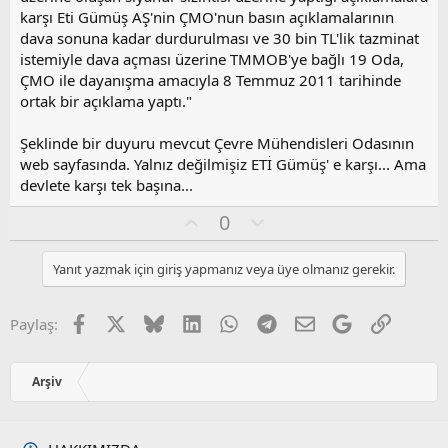
karşı Eti Gümüş AŞ'nin ÇMO'nun basın açıklamalarının
dava sonuna kadar durdurulması ve 30 bin TL'lik tazminat
istemiyle dava açması üzerine TMMOB'ye bağlı 19 Oda,
ÇMO ile dayanışma amacıyla 8 Temmuz 2011 tarihinde
ortak bir açıklama yaptı."
Şeklinde bir duyuru mevcut Çevre Mühendisleri Odasının
web sayfasında. Yalnız değilmişiz ETİ Gümüş' e karşı... Ama
devlete karşı tek başına...
O
O
0
y
l
l
u
Yanıt yazmak için giriş yapmanız veya üye olmanız gerekir.
a
m
s
u
Facebook
X
Bluesky
LinkedIn
WhatsApp
Telegram
E-posta
Google
Link
Paylaş:
z
o
y
Arşiv
l
a