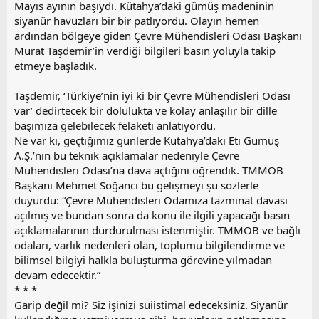
Mayıs ayının başıydı. Kütahya’daki gümüş madeninin
siyanür havuzları bir bir patlıyordu. Olayın hemen
ardından bölgeye giden Çevre Mühendisleri Odası Başkanı
Murat Taşdemir’in verdiği bilgileri basın yoluyla takip
etmeye başladık.
Taşdemir, ‘Türkiye’nin iyi ki bir Çevre Mühendisleri Odası
var’ dedirtecek bir dolulukta ve kolay anlaşılır bir dille
başımıza gelebilecek felaketi anlatıyordu.
Ne var ki, geçtiğimiz günlerde Kütahya’daki Eti Gümüş
A.Ş.’nin bu teknik açıklamalar nedeniyle Çevre
Mühendisleri Odası’na dava açtığını öğrendik. TMMOB
Başkanı Mehmet Soğancı bu gelişmeyi şu sözlerle
duyurdu: “Çevre Mühendisleri Odamıza tazminat davası
açılmış ve bundan sonra da konu ile ilgili yapacağı basın
açıklamalarının durdurulması istenmiştir. TMMOB ve bağlı
odaları, varlık nedenleri olan, toplumu bilgilendirme ve
bilimsel bilgiyi halkla buluşturma görevine yılmadan
devam edecektir.”
* * *
Garip değil mi? Siz işinizi suiistimal edeceksiniz. Siyanür