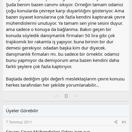
Şuda benim bazen canımı sıkıyor. Örneğin tamam odamız
çoğu konularda çevreye karşı duyarlılığını gösteriyor. Ama
bazen siyaset konularına çok fazla kendini kaptırarak çevre
mühendislerini unutuyor. Ya tamam sen yine sesini duyur.
ama sadece o konuya da bağlanma. Bakın geçen bir
konuda söyledik danışmanlık firmaları 50 lira gibi çok
trajikomik bir rakamla iş yapıyor. buna birinin bir dur
demesi gerekiyor. odadan başka kim dur diyecek.
danışmanlık firmaları mı. bu sadece bir örnektir. odamız
bunu yapmıyor da demiyorum ama bazen kendini daha
farklı şeylere çok fazla kaptırıyor.
Baştada dediğim gibi değerli meslektaşlarım çevre konusu
herkes tarafından her şekilde yorumlanabilir...
O
O
0
y
l
l
u
Üyeler Görebilir
a
m
s
7 Temmuz 2011
#9
u
z
Cevap: Çevre Mühendisleri Odası 'sen sus