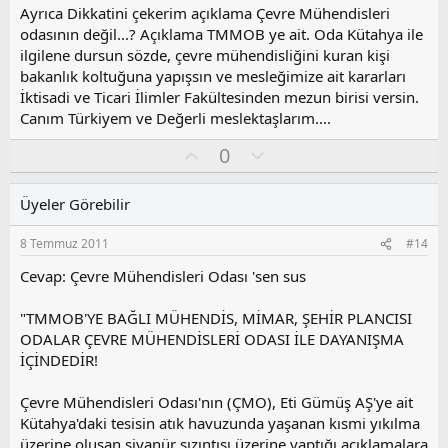
y
Ayrıca Dikkatini çekerim açıklama Çevre Mühendisleri
l
odasının değil...? Açıklama TMMOB ye ait. Oda Kütahya ile
a
ilgilene dursun sözde, çevre mühendisliğini kuran kişi
bakanlık koltuğuna yapışsın ve mesleğimize ait kararları
İktisadi ve Ticari İlimler Fakültesinden mezun birisi versin.
Canım Türkiyem ve Değerli meslektaşlarım....
O
O
0
y
l
l
u
Üyeler Görebilir
a
m
s
8 Temmuz 2011
#14
u
z
Cevap: Çevre Mühendisleri Odası 'sen sus
o
y
"TMMOB'YE BAĞLI MÜHENDİS, MİMAR, ŞEHİR PLANCISI
l
ODALAR ÇEVRE MÜHENDİSLERİ ODASI İLE DAYANIŞMA
a
İÇİNDEDİR!
Çevre Mühendisleri Odası'nın (ÇMO), Eti Gümüş AŞ'ye ait
Kütahya'daki tesisin atık havuzunda yaşanan kısmi yıkılma
üzerine oluşan siyanür sızıntısı üzerine yaptığı açıklamalara