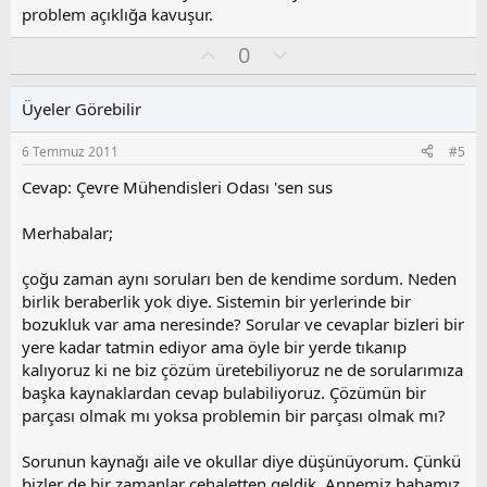
problem açıklığa kavuşur.
O
O
0
y
l
l
u
Üyeler Görebilir
a
m
s
6 Temmuz 2011
#5
u
z
Cevap: Çevre Mühendisleri Odası 'sen sus
o
y
Merhabalar;
l
a
çoğu zaman aynı soruları ben de kendime sordum. Neden
birlik beraberlik yok diye. Sistemin bir yerlerinde bir
bozukluk var ama neresinde? Sorular ve cevaplar bizleri bir
yere kadar tatmin ediyor ama öyle bir yerde tıkanıp
kalıyoruz ki ne biz çözüm üretebiliyoruz ne de sorularımıza
başka kaynaklardan cevap bulabiliyoruz. Çözümün bir
parçası olmak mı yoksa problemin bir parçası olmak mı?
Sorunun kaynağı aile ve okullar diye düşünüyorum. Çünkü
bizler de bir zamanlar cehaletten geldik. Annemiz babamız