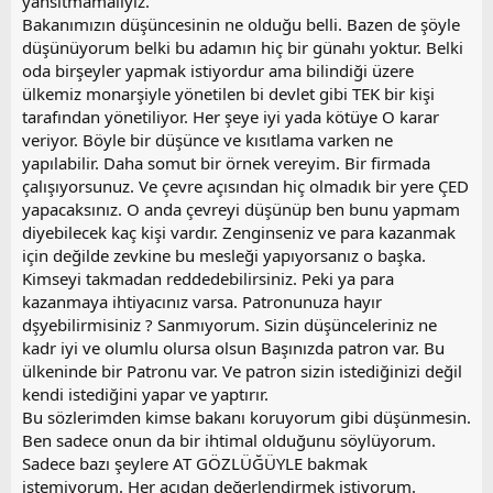
yansıtmamalıyız.
Bakanımızın düşüncesinin ne olduğu belli. Bazen de şöyle
düşünüyorum belki bu adamın hiç bir günahı yoktur. Belki
oda birşeyler yapmak istiyordur ama bilindiği üzere
ülkemiz monarşiyle yönetilen bi devlet gibi TEK bir kişi
tarafından yönetiliyor. Her şeye iyi yada kötüye O karar
veriyor. Böyle bir düşünce ve kısıtlama varken ne
yapılabilir. Daha somut bir örnek vereyim. Bir firmada
çalışıyorsunuz. Ve çevre açısından hiç olmadık bir yere ÇED
yapacaksınız. O anda çevreyi düşünüp ben bunu yapmam
diyebilecek kaç kişi vardır. Zenginseniz ve para kazanmak
için değilde zevkine bu mesleği yapıyorsanız o başka.
Kimseyi takmadan reddedebilirsiniz. Peki ya para
kazanmaya ihtiyacınız varsa. Patronunuza hayır
dşyebilirmisiniz ? Sanmıyorum. Sizin düşünceleriniz ne
kadr iyi ve olumlu olursa olsun Başınızda patron var. Bu
ülkeninde bir Patronu var. Ve patron sizin istediğinizi değil
kendi istediğini yapar ve yaptırır.
Bu sözlerimden kimse bakanı koruyorum gibi düşünmesin.
Ben sadece onun da bir ihtimal olduğunu söylüyorum.
Sadece bazı şeylere AT GÖZLÜĞÜYLE bakmak
istemiyorum. Her açıdan değerlendirmek istiyorum.