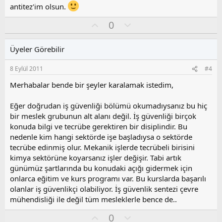
antitez'im olsun.
O
O
0
y
l
l
u
Üyeler Görebilir
a
m
s
8 Eylül 2011
#4
u
z
Merhabalar bende bir şeyler karalamak istedim,
o
y
Eğer doğrudan iş güvenliği bölümü okumadıysanız bu hiç
l
bir meslek grubunun alt alanı değil. İş güvenliği birçok
a
konuda bilgi ve tecrübe gerektiren bir disiplindir. Bu
nedenle kim hangi sektörde işe başladıysa o sektörde
tecrübe edinmiş olur. Mekanik işlerde tecrübeli birisini
kimya sektörüne koyarsanız işler değişir. Tabi artık
günümüz şartlarında bu konudaki açığı gidermek için
onlarca eğitim ve kurs programı var. Bu kurslarda başarılı
olanlar iş güvenlikçi olabiliyor. İş güvenlik sentezi çevre
mühendisliği ile değil tüm mesleklerle bence de..
O
O
0