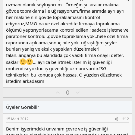
o
uzmanı olarak söylüyorum.. Örneğin şu aralar makina
y
gövde topraklama ile uğraşıyorum,firmalarımda ayrı ayrı
l
her makine nin gövde topraklamasını kontrol
a
ediyoruz,MMO na ve özel akredite firmaya topraklama
ölçümü yaptırıyorlar,ama kontrol edilen ; sadece işletme ve
paratoner kontrolü ,gövde topraklama yok..hele özel firma
raporunda açıklama,sonuç bile yok..uğraştığım şeyler
bunları yanlış ve eksik yaptıkları düzeltmeleri
falan..angarya bu alandada çok var.Bi firma onaylı defter,
saklar
... ayrıca belirtmek isterim iş güvenliği
mühendisi yoktur. iş güvenliği uzmanı vardır.İSG
teknikerlerı bu konuda çok hassas. O yüzden düzeltmek
istedim arkadaşım
O
O
0
y
l
l
u
Üyeler Görebilir
a
m
s
15 Mart 2012
#12
u
z
Benim işyerimdeki ünvanım çevre ve iş güvenliği
o