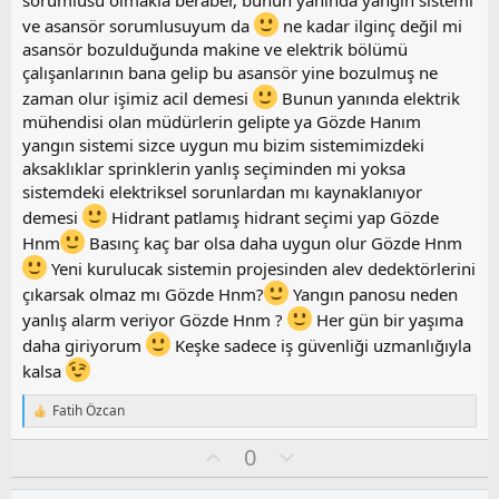
sorumlusu olmakla beraber, bunun yanında yangın sistemi
y
ve asansör sorumlusuyum da
ne kadar ilginç değil mi
l
asansör bozulduğunda makine ve elektrik bölümü
a
çalışanlarının bana gelip bu asansör yine bozulmuş ne
zaman olur işimiz acil demesi
Bunun yanında elektrik
mühendisi olan müdürlerin gelipte ya Gözde Hanım
yangın sistemi sizce uygun mu bizim sistemimizdeki
aksaklıklar sprinklerin yanlış seçiminden mi yoksa
sistemdeki elektriksel sorunlardan mı kaynaklanıyor
demesi
Hidrant patlamış hidrant seçimi yap Gözde
Hnm
Basınç kaç bar olsa daha uygun olur Gözde Hnm
Yeni kurulucak sistemin projesinden alev dedektörlerini
çıkarsak olmaz mı Gözde Hnm?
Yangın panosu neden
yanlış alarm veriyor Gözde Hnm ?
Her gün bir yaşıma
daha giriyorum
Keşke sadece iş güvenliği uzmanlığıyla
kalsa
Fatih Özcan
T
e
O
O
0
p
k
y
l
i