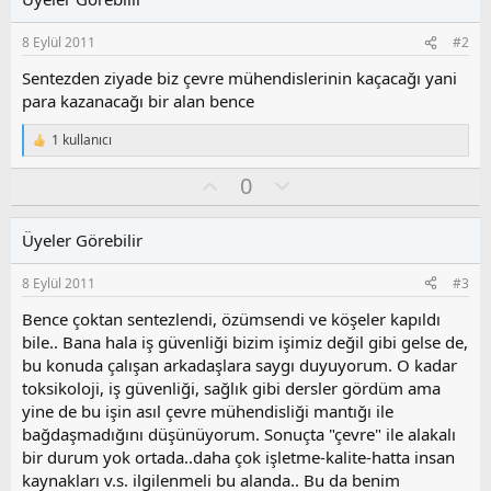
8 Eylül 2011
#2
Sentezden ziyade biz çevre mühendislerinin kaçacağı yani
para kazanacağı bir alan bence
1 kullanıcı
T
e
O
O
0
p
k
y
l
i
l
u
l
Üyeler Görebilir
a
m
e
s
r
8 Eylül 2011
#3
:
u
z
Bence çoktan sentezlendi, özümsendi ve köşeler kapıldı
o
bile.. Bana hala iş güvenliği bizim işimiz değil gibi gelse de,
y
bu konuda çalışan arkadaşlara saygı duyuyorum. O kadar
l
toksikoloji, iş güvenliği, sağlık gibi dersler gördüm ama
a
yine de bu işin asıl çevre mühendisliği mantığı ile
bağdaşmadığını düşünüyorum. Sonuçta "çevre" ile alakalı
bir durum yok ortada..daha çok işletme-kalite-hatta insan
kaynakları v.s. ilgilenmeli bu alanda.. Bu da benim