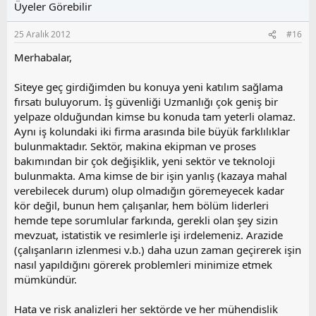
l
Üyeler Görebilir
a
m
e
s
r
25 Aralık 2012
#16
:
u
z
Merhabalar,
o
y
Siteye geç girdiğimden bu konuya yeni katılım sağlama
l
fırsatı buluyorum. İş güvenliği Uzmanlığı çok geniş bir
a
yelpaze olduğundan kimse bu konuda tam yeterli olamaz.
Aynı iş kolundaki iki firma arasında bile büyük farklılıklar
bulunmaktadır. Sektör, makina ekipman ve proses
bakımından bir çok değişiklik, yeni sektör ve teknoloji
bulunmakta. Ama kimse de bir işin yanlış (kazaya mahal
verebilecek durum) olup olmadığın göremeyecek kadar
kör değil, bunun hem çalışanlar, hem bölüm liderleri
hemde tepe sorumlular farkında, gerekli olan şey sizin
mevzuat, istatistik ve resimlerle işi irdelemeniz. Arazide
(çalışanların izlenmesi v.b.) daha uzun zaman geçirerek işin
nasıl yapıldığını görerek problemleri minimize etmek
mümkündür.
Hata ve risk analizleri her sektörde ve her mühendislik