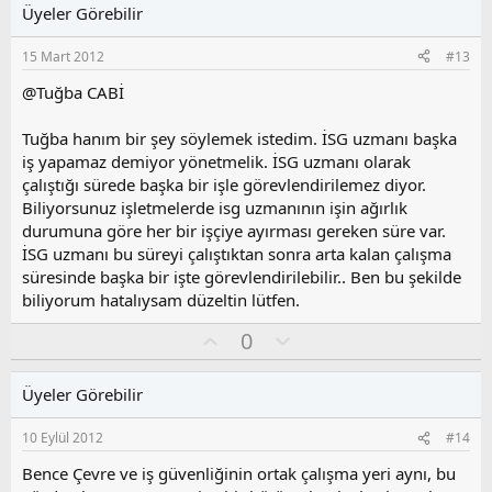
l
u
l
Üyeler Görebilir
a
m
e
s
r
15 Mart 2012
#13
:
u
z
@Tuğba CABİ
o
y
Tuğba hanım bir şey söylemek istedim. İSG uzmanı başka
l
iş yapamaz demiyor yönetmelik. İSG uzmanı olarak
a
çalıştığı sürede başka bir işle görevlendirilemez diyor.
Biliyorsunuz işletmelerde isg uzmanının işin ağırlık
durumuna göre her bir işçiye ayırması gereken süre var.
İSG uzmanı bu süreyi çalıştıktan sonra arta kalan çalışma
süresinde başka bir işte görevlendirilebilir.. Ben bu şekilde
biliyorum hatalıysam düzeltin lütfen.
O
O
0
y
l
l
u
Üyeler Görebilir
a
m
s
10 Eylül 2012
#14
u
z
Bence Çevre ve iş güvenliğinin ortak çalışma yeri aynı, bu