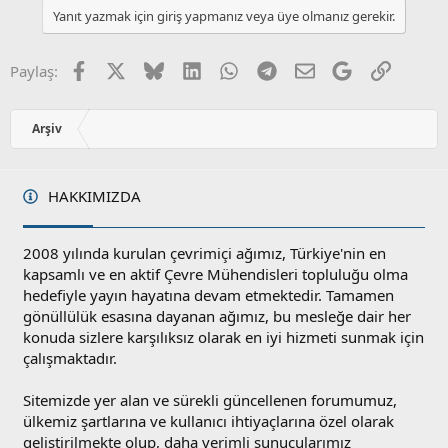
l
u
l
Yanıt yazmak için giriş yapmanız veya üye olmanız gerekir.
a
m
e
s
r
:
u
Facebook
X
Bluesky
LinkedIn
WhatsApp
Telegram
E-posta
Google
Link
Paylaş:
z
o
y
Arşiv
l
a
HAKKIMIZDA
2008 yılında kurulan çevrimiçi ağımız, Türkiye'nin en
kapsamlı ve en aktif Çevre Mühendisleri topluluğu olma
hedefiyle yayın hayatına devam etmektedir. Tamamen
gönüllülük esasına dayanan ağımız, bu mesleğe dair her
konuda sizlere karşılıksız olarak en iyi hizmeti sunmak için
çalışmaktadır.
Sitemizde yer alan ve sürekli güncellenen forumumuz,
ülkemiz şartlarına ve kullanıcı ihtiyaçlarına özel olarak
geliştirilmekte olup, daha verimli sunucularımız