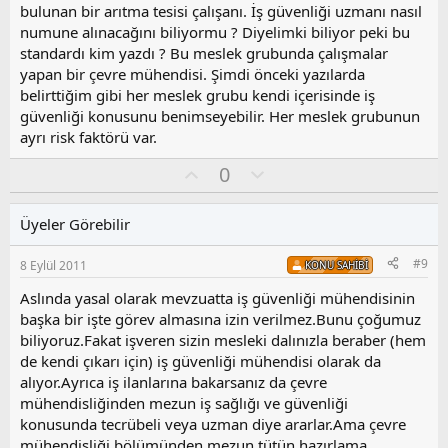
y
bulunan bir arıtma tesisi çalışanı. İş güvenliği uzmanı nasıl
l
numune alınacağını biliyormu ? Diyelimki biliyor peki bu
a
standardı kim yazdı ? Bu meslek grubunda çalışmalar
yapan bir çevre mühendisi. Şimdi önceki yazılarda
belirttiğim gibi her meslek grubu kendi içerisinde iş
güvenliği konusunu benimseyebilir. Her meslek grubunun
ayrı risk faktörü var.
O
O
0
y
l
l
u
Üyeler Görebilir
a
m
s
#9
8 Eylül 2011
KONU SAHIBI
u
z
Aslında yasal olarak mevzuatta iş güvenliği mühendisinin
o
başka bir işte görev almasına izin verilmez.Bunu çoğumuz
y
biliyoruz.Fakat işveren sizin mesleki dalınızla beraber (hem
l
de kendi çıkarı için) iş güvenliği mühendisi olarak da
a
alıyor.Ayrıca iş ilanlarına bakarsanız da çevre
mühendisliğinden mezun iş sağlığı ve güvenliği
konusunda tecrübeli veya uzman diye ararlar.Ama çevre
mühendisliği bölümünden mezun,tütün hazırlama