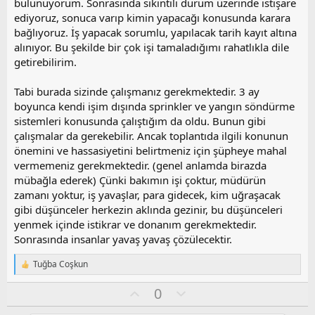
bulunuyorum. Sonrasında sıkıntılı durum üzerinde istişare
ediyoruz, sonuca varıp kimin yapacağı konusunda karara
bağlıyoruz. İş yapacak sorumlu, yapılacak tarih kayıt altına
alınıyor. Bu şekilde bir çok işi tamaladığımı rahatlıkla dile
getirebilirim.
Tabi burada sizinde çalışmanız gerekmektedir. 3 ay
boyunca kendi işim dışında sprinkler ve yangın söndürme
sistemleri konusunda çalıştığım da oldu. Bunun gibi
çalışmalar da gerekebilir. Ancak toplantıda ilgili konunun
önemini ve hassasiyetini belirtmeniz için şüpheye mahal
vermemeniz gerekmektedir. (genel anlamda birazda
mübağla ederek) Çünki bakımın işi çoktur, müdürün
zamanı yoktur, iş yavaşlar, para gidecek, kim uğraşacak
gibi düşünceler herkezin aklında gezinir, bu düşünceleri
yenmek içinde istikrar ve donanım gerekmektedir.
Sonrasında insanlar yavaş yavaş çözülecektir.
Tuğba Coşkun
T
e
O
O
0
p
k
y
l
i