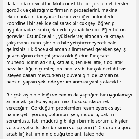
dallarında mevcuttur. Mühendislikte bir çok temel dersleri
gördük ve çalıştığımız firmanın proseslerini, makina
ekipmanlarını tanıyarak bakım ve diğer bölümlerle
koordineli bir şekilde çalışarak bir çok şeyi öğrenip
uygulamada sıkıntı çekmeden yapabilirsiniz. Eğer bütün
görevleri üstünüze alır ( yüklerlerse) altından kalkmaya
çalışırsanız rutin işlerinizi bile yetiştiremeyecek hale
gelirsiniz. İlk önce akıllardan silinmemesi gereken şey iş
güvenliğinin ekip çalışması olduğudur. Bir çevre
mühendiliğinin atık su, katı atık, tehlikeli atık, tıbbi atık,
hava kirliliği, ölçümler, lab. analiz v.b. bir çok özel ihtisas
isteyen dalları mevcutken iş güvenliğini de uzman bu
hepsini yapsın şeklinde yorumlanması yanlış olacaktır.
Bir çok kişinin bildiği ve benim de yaptığım bir uygulamayı
anlatarak işin kolaylaştırılması hususunda örnek
vereceğim. Gördüğüm problemleri resimleyerek slayt
haline getiriyorum, bölümüm şefi, müdürü, bakım
sorumlusu, fab. müdürü gibi ilgili birimle sorumlu kişileri
ve tepe yetkililerden birisinin ve işçilerin (1-2 duruma göre
artabilir) katılımının olduğu toplantı talebinde