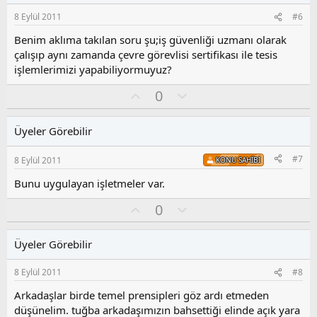
s
8 Eylül 2011
#6
u
z
Benim aklıma takılan soru şu;iş güvenliği uzmanı olarak
o
çalışıp aynı zamanda çevre görevlisi sertifikası ile tesis
y
işlemlerimizi yapabiliyormuyuz?
l
a
O
O
0
y
l
l
u
Üyeler Görebilir
a
m
s
#7
8 Eylül 2011
KONU SAHIBI
u
z
Bunu uygulayan işletmeler var.
o
y
O
O
0
l
y
l
a
l
u
Üyeler Görebilir
a
m
s
8 Eylül 2011
#8
u
z
Arkadaşlar birde temel prensipleri göz ardı etmeden
o
düşünelim. tuğba arkadaşımızın bahsettiği elinde açık yara