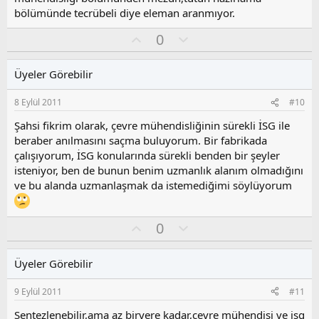
bölümünde tecrübeli diye eleman aranmıyor.
O
O
0
y
l
l
u
Üyeler Görebilir
a
m
s
8 Eylül 2011
#10
u
z
Şahsi fikrim olarak, çevre mühendisliğinin sürekli İSG ile
o
beraber anılmasını saçma buluyorum. Bir fabrikada
y
çalışıyorum, İSG konularında sürekli benden bir şeyler
l
isteniyor, ben de bunun benim uzmanlık alanım olmadığını
a
ve bu alanda uzmanlaşmak da istemediğimi söylüyorum
O
O
0
y
l
l
u
Üyeler Görebilir
a
m
s
9 Eylül 2011
#11
u
z
Sentezlenebilir,ama az biryere kadar,çevre mühendisi ve isg