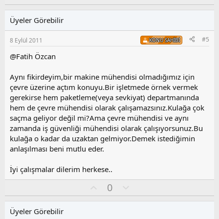
y
l
l
u
Üyeler Görebilir
a
m
s
#5
8 Eylül 2011
KONU SAHIBI
u
z
@Fatih Özcan
o
y
Aynı fikirdeyim,bir makine mühendisi olmadığımız için
l
çevre üzerine açtım konuyu.Bir işletmede örnek vermek
a
gerekirse hem paketleme(veya sevkiyat) departmanında
hem de çevre mühendisi olarak çalışamazsınız.Kulağa çok
saçma geliyor değil mi?Ama çevre mühendisi ve aynı
zamanda iş güvenliği mühendisi olarak çalışıyorsunuz.Bu
kulağa o kadar da uzaktan gelmiyor.Demek istediğimin
anlaşılması beni mutlu eder.
İyi çalışmalar dilerim herkese..
O
O
0
y
l
l
u
Üyeler Görebilir
a
m