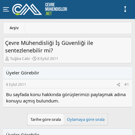
Arşiv
Çevre Mühendisliği İş Güvenliği ile
sentezlenebilir mi?
K
B
Tuğba Cabi
8 Eylül 2011
o
a
n
ş
Üyeler Görebilir
u
l
y
a
8 Eylül 2011
#1
u
n
b
g
Bu sayfada konu hakkında görüşlerimizi paylaşmak adına
a
ı
konuyu açmış bulundum.
ş
ç
l
t
a
a
t
r
Tarihe göre sırala
Oylamaya göre sırala
a
i
n
h
i
Üyeler Görebilir