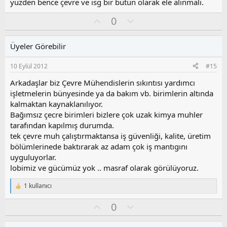
o
yüzden bence çevre ve isg bir bütün olarak ele alınmalı.
y
O
O
l
0
y
l
a
l
u
Üyeler Görebilir
a
m
s
10 Eylül 2012
#15
u
z
Arkadaşlar biz Çevre Mühendislerin sıkıntısı yardımcı
o
işletmelerin bünyesinde ya da bakım vb. birimlerin altında
y
kalmaktan kaynaklanılıyor.
l
Bağımsız çecre birimleri bizlere çok uzak kimya muhler
a
tarafından kapılmış durumda.
tek çevre muh çalıştırmaktansa iş güvenliği, kalite, üretim
bölümlerinede baktırarak az adam çok iş mantıgını
uyguluyorlar.
lobimiz ve gücümüz yok .. masraf olarak görülüyoruz.
1 kullanıcı
T
e
O
O
0
p
k
y
l
i
l
u