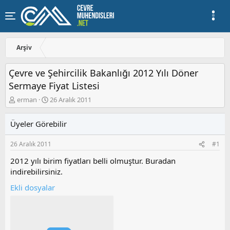
Arşiv
Çevre ve Şehircilik Bakanlığı 2012 Yılı Döner
Sermaye Fiyat Listesi
K
B
erman
26 Aralık 2011
o
a
n
ş
Üyeler Görebilir
u
l
y
a
26 Aralık 2011
#1
u
n
b
g
2012 yılı birim fiyatları belli olmuştur. Buradan
a
ı
indirebilirsiniz.
ş
ç
l
t
Ekli dosyalar
a
a
t
r
a
i
n
h
i