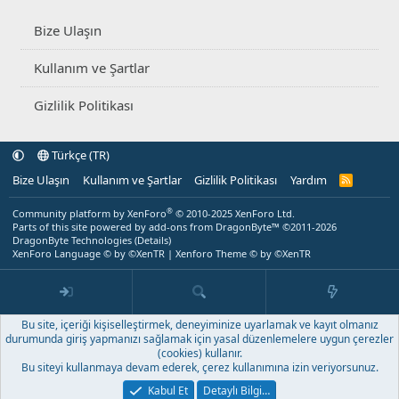
Bize Ulaşın
Kullanım ve Şartlar
Gizlilik Politikası
Türkçe (TR)
Bize Ulaşın
Kullanım ve Şartlar
Gizlilik Politikası
Yardım
R
S
S
®
Community platform by XenForo
© 2010-2025 XenForo Ltd.
Parts of this site powered by
add-ons from DragonByte™
©2011-2026
DragonByte Technologies
(
Details
)
XenForo Language © by ©XenTR
|
Xenforo Theme
© by ©XenTR
Bu site, içeriği kişiselleştirmek, deneyiminize uyarlamak ve kayıt olmanız
durumunda giriş yapmanızı sağlamak için yasal düzenlemelere uygun çerezler
(cookies) kullanır.
Bu siteyi kullanmaya devam ederek, çerez kullanımına izin veriyorsunuz.
Kabul Et
Detaylı Bilgi…