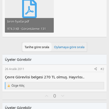
birim fiyatlar.pdf
974.3 KB · Görüntüleme: 131
Tarihe göre sırala
Oylamaya göre sırala
Üyeler Görebilir
26 Aralık 2011
#2
Çevre Görevlisi belgesi 270 TL olmuş. Hayırlısı..
Özge Kılıç
T
e
O
O
0
p
k
y
l
i
l
u
l
Üyeler Görebilir