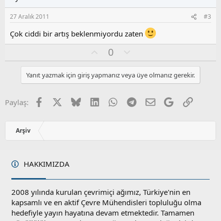
a
m
e
s
r
27 Aralık 2011
#3
:
u
z
Çok ciddi bir artış beklenmiyordu zaten
o
y
O
O
0
l
y
l
a
l
u
Yanıt yazmak için giriş yapmanız veya üye olmanız gerekir.
a
m
s
u
Facebook
X
Bluesky
LinkedIn
WhatsApp
Telegram
E-posta
Google
Link
Paylaş:
z
o
y
Arşiv
l
a
HAKKIMIZDA
2008 yılında kurulan çevrimiçi ağımız, Türkiye'nin en
kapsamlı ve en aktif Çevre Mühendisleri topluluğu olma
hedefiyle yayın hayatına devam etmektedir. Tamamen