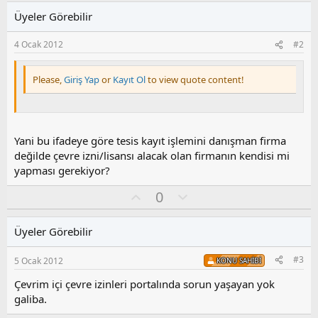
Üyeler Görebilir
4 Ocak 2012
#2
Please,
Giriş Yap
or
Kayıt Ol
to view quote content!
Yani bu ifadeye göre tesis kayıt işlemini danışman firma
değilde çevre izni/lisansı alacak olan firmanın kendisi mi
yapması gerekiyor?
O
O
0
y
l
l
u
Üyeler Görebilir
a
m
s
#3
5 Ocak 2012
KONU SAHIBI
u
z
Çevrim içi çevre izinleri portalında sorun yaşayan yok
o
galiba.
y