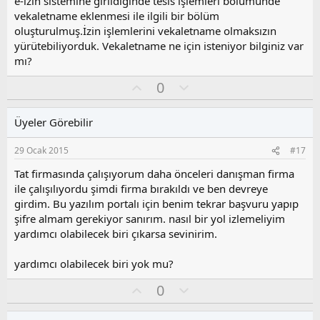
e-izin sistemine girildiğinde tesis işlemleri bölümünde
o
vekaletname eklenmesi ile ilgili bir bölüm
y
oluşturulmuş.İzin işlemlerini vekaletname olmaksızın
l
yürütebiliyorduk. Vekaletname ne için isteniyor bilginiz var
a
mı?
O
O
0
y
l
l
u
Üyeler Görebilir
a
m
s
29 Ocak 2015
#17
u
z
Tat firmasında çalışıyorum daha önceleri danışman firma
o
ile çalışılıyordu şimdi firma bırakıldı ve ben devreye
y
girdim. Bu yazılım portalı için benim tekrar başvuru yapıp
l
şifre almam gerekiyor sanırım. nasıl bir yol izlemeliyim
a
yardımcı olabilecek biri çıkarsa sevinirim.
yardımcı olabilecek biri yok mu?
O
O
0
y
l
l
u