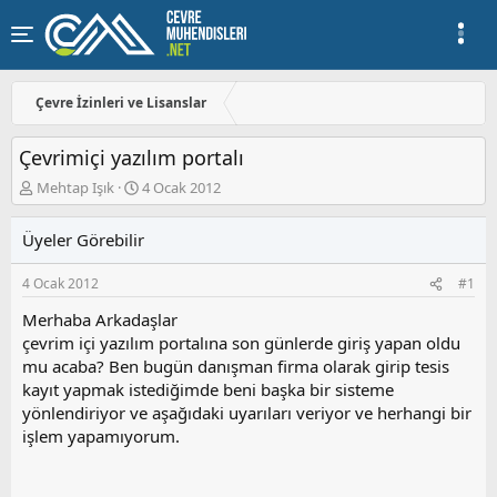
Çevre İzinleri ve Lisanslar
Çevrimiçi yazılım portalı
K
B
Mehtap Işık
4 Ocak 2012
o
a
n
ş
Üyeler Görebilir
u
l
y
a
4 Ocak 2012
#1
u
n
b
g
Merhaba Arkadaşlar
a
ı
çevrim içi yazılım portalına son günlerde giriş yapan oldu
ş
ç
mu acaba? Ben bugün danışman firma olarak girip tesis
l
t
a
a
kayıt yapmak istediğimde beni başka bir sisteme
t
r
yönlendiriyor ve aşağıdaki uyarıları veriyor ve herhangi bir
a
i
işlem yapamıyorum.
n
h
i