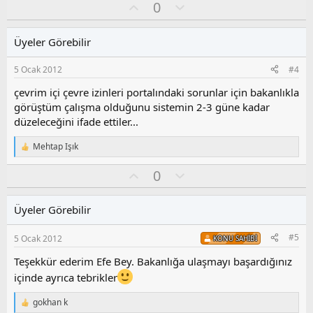
l
O
O
0
a
y
l
l
u
Üyeler Görebilir
a
m
s
5 Ocak 2012
#4
u
z
çevrim içi çevre izinleri portalındaki sorunlar için bakanlıkla
o
görüştüm çalışma olduğunu sistemin 2-3 güne kadar
y
düzeleceğini ifade ettiler...
l
a
Mehtap Işık
T
e
O
O
0
p
k
y
l
i
l
u
l
Üyeler Görebilir
a
m
e
s
r
#5
5 Ocak 2012
KONU SAHIBI
:
u
z
Teşekkür ederim Efe Bey. Bakanlığa ulaşmayı başardığınız
o
içinde ayrıca tebrikler
y
l
gokhan k
T