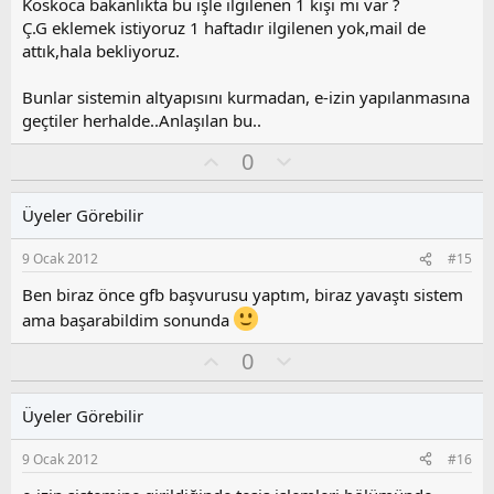
z
Koskoca bakanlıkta bu işle ilgilenen 1 kişi mi var ?
o
Ç.G eklemek istiyoruz 1 haftadır ilgilenen yok,mail de
y
attık,hala bekliyoruz.
l
a
Bunlar sistemin altyapısını kurmadan, e-izin yapılanmasına
geçtiler herhalde..Anlaşılan bu..
O
O
0
y
l
l
u
Üyeler Görebilir
a
m
s
9 Ocak 2012
#15
u
z
Ben biraz önce gfb başvurusu yaptım, biraz yavaştı sistem
o
ama başarabildim sonunda
y
l
O
O
0
a
y
l
l
u
Üyeler Görebilir
a
m
s
9 Ocak 2012
#16
u
z