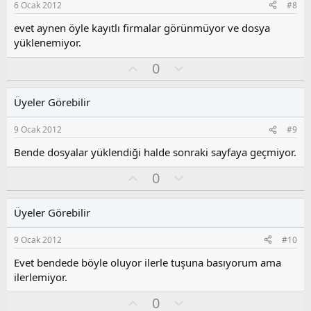
6 Ocak 2012
#8
u
z
evet aynen öyle kayıtlı firmalar görünmüyor ve dosya
o
yüklenemiyor.
y
O
O
l
0
y
l
a
l
u
Üyeler Görebilir
a
m
s
9 Ocak 2012
#9
u
z
Bende dosyalar yüklendiği halde sonraki sayfaya geçmiyor.
o
O
O
0
y
y
l
l
l
u
a
Üyeler Görebilir
a
m
s
9 Ocak 2012
#10
u
z
Evet bendede böyle oluyor ilerle tuşuna basıyorum ama
o
ilerlemiyor.
y
O
O
l
0