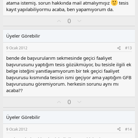
o
atama istemiş. sorun hakkında mail atmalıymışız
tesis
y
kayıt yapılabiliyormu acaba, ben yapamıyorum da.
l
a
O
O
0
y
l
l
u
Üyeler Görebilir
a
m
s
9 Ocak 2012
#13
u
z
bende de başvurularım sekmesinde geçici faaliyet
o
başvurusunu yaptığım tesis gözükmüyor, bu tesisle ilgili ek
y
belge isteğini yanıtlayamıyorum bir tek geçici faaliyet
l
başvurusu kısmında tesisin ismi geçiyor ama yaptığım GFB
a
başvurusunu göremiyorum. herkesin sorunu aynı mı
acaba??
O
O
0
y
l
l
u
Üyeler Görebilir
a
m
s
9 Ocak 2012
#14
u