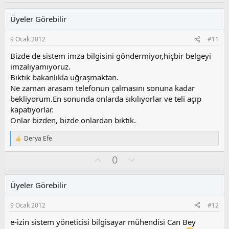
y
l
a
l
u
Üyeler Görebilir
a
m
s
9 Ocak 2012
#11
u
z
Bizde de sistem imza bilgisini göndermiyor,hiçbir belgeyi
o
imzalıyamıyoruz.
y
Bıktık bakanlıkla uğraşmaktan.
l
Ne zaman arasam telefonun çalmasını sonuna kadar
a
bekliyorum.En sonunda onlarda sıkılıyorlar ve teli açıp
kapatıyorlar.
Onlar bizden, bizde onlardan bıktık.
Derya Efe
T
e
O
O
0
p
k
y
l
i
l
u
l
Üyeler Görebilir
a
m
e
s
r
9 Ocak 2012
#12
:
u
z
e-izin sistem yöneticisi bilgisayar mühendisi Can Bey