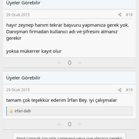
Üyeler Görebilir
a
m
s
29 Ocak 2015
#18
u
z
hayır zeynep hanım tekrar başvuru yapmanıza gerek yok.
o
Danışman firmadan kullanıcı adı ve şifresini almanız
y
gerekir
l
a
yoksa mükerrer kayıt olur
O
O
0
y
l
l
u
Üyeler Görebilir
a
m
s
29 Ocak 2015
#19
u
z
tamam çok teşekkür ederim İrfan Bey. iyi çalışmalar
o
y
irfan dallı
T
l
e
O
O
0
a
p
k
y
l
i
l
u
l
Yanıt yazmak için giriş yapmanız veya üye olmanız gerekir.