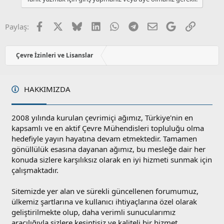
a
m
e
s
r
:
u
Facebook
X
Bluesky
LinkedIn
WhatsApp
Telegram
E-posta
Google
Link
Paylaş:
z
o
y
Çevre İzinleri ve Lisanslar
l
a
HAKKIMIZDA
2008 yılında kurulan çevrimiçi ağımız, Türkiye'nin en
kapsamlı ve en aktif Çevre Mühendisleri topluluğu olma
hedefiyle yayın hayatına devam etmektedir. Tamamen
gönüllülük esasına dayanan ağımız, bu mesleğe dair her
konuda sizlere karşılıksız olarak en iyi hizmeti sunmak için
çalışmaktadır.
Sitemizde yer alan ve sürekli güncellenen forumumuz,
ülkemiz şartlarına ve kullanıcı ihtiyaçlarına özel olarak
geliştirilmekte olup, daha verimli sunucularımız
aracılığıyla sizlere kesintisiz ve kaliteli bir hizmet