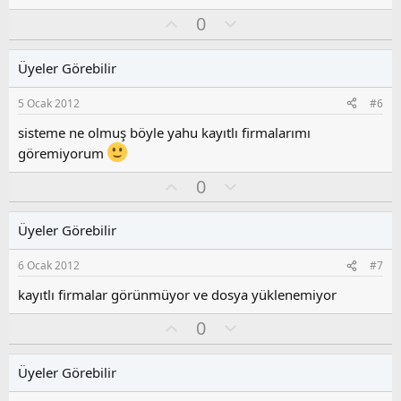
a
e
O
O
0
p
k
y
l
i
l
u
l
Üyeler Görebilir
a
m
e
s
r
5 Ocak 2012
#6
:
u
z
sisteme ne olmuş böyle yahu kayıtlı firmalarımı
o
göremiyorum
y
l
O
O
0
a
y
l
l
u
Üyeler Görebilir
a
m
s
6 Ocak 2012
#7
u
z
kayıtlı firmalar görünmüyor ve dosya yüklenemiyor
o
O
O
0
y
y
l
l
l
u
a
Üyeler Görebilir
a
m
s