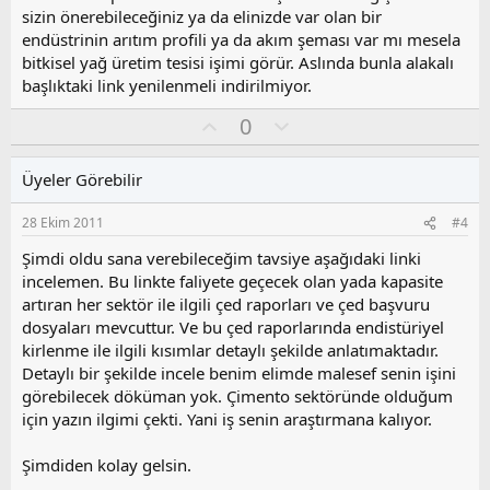
l
sizin önerebileceğiniz ya da elinizde var olan bir
a
endüstrinin arıtım profili ya da akım şeması var mı mesela
bitkisel yağ üretim tesisi işimi görür. Aslında bunla alakalı
başlıktaki link yenilenmeli indirilmiyor.
O
O
0
y
l
l
u
Üyeler Görebilir
a
m
s
28 Ekim 2011
#4
u
z
Şimdi oldu sana verebileceğim tavsiye aşağıdaki linki
o
incelemen. Bu linkte faliyete geçecek olan yada kapasite
y
artıran her sektör ile ilgili çed raporları ve çed başvuru
l
dosyaları mevcuttur. Ve bu çed raporlarında endistüriyel
a
kirlenme ile ilgili kısımlar detaylı şekilde anlatımaktadır.
Detaylı bir şekilde incele benim elimde malesef senin işini
görebilecek döküman yok. Çimento sektöründe olduğum
için yazın ilgimi çekti. Yani iş senin araştırmana kalıyor.
Şimdiden kolay gelsin.