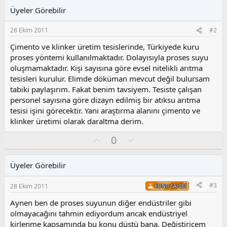
Üyeler Görebilir
28 Ekim 2011
#2
Çimento ve klinker üretim tesislerinde, Türkiyede kuru
proses yöntemi kullanılmaktadır. Dolayısıyla proses suyu
oluşmamaktadır. Kişi sayısına göre evsel nitelikli arıtma
tesisleri kurulur. Elimde döküman mevcut değil bulursam
tabiki paylaşırım. Fakat benim tavsiyem. Tesiste çalışan
personel sayısına göre dizayn edilmiş bir atıksu arıtma
tesisi işini görecektir. Yani araştırma alanını çimento ve
klinker üretimi olarak daraltma derim.
O
O
0
y
l
l
u
Üyeler Görebilir
a
m
s
#3
28 Ekim 2011
KONU SAHIBI
u
z
Aynen ben de proses suyunun diğer endüstriler gibi
o
olmayacağını tahmin ediyordum ancak endüstriyel
y
kirlenme kapsamında bu konu düştü bana. Değiştiricem