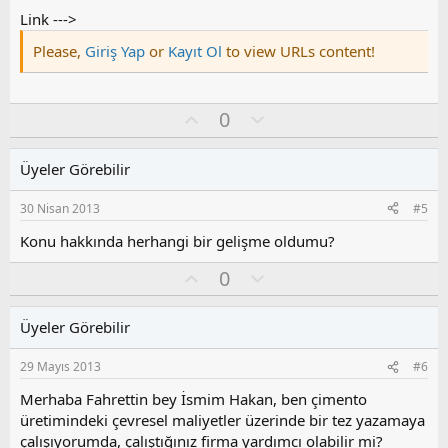
Link --->
Please,
Giriş Yap
or
Kayıt Ol
to view URLs content!
O
O
0
y
l
l
u
Üyeler Görebilir
a
m
s
30 Nisan 2013
#5
u
z
Konu hakkında herhangi bir gelişme oldumu?
o
O
O
0
y
y
l
l
l
u
a
Üyeler Görebilir
a
m
s
29 Mayıs 2013
#6
u
z
Merhaba Fahrettin bey İsmim Hakan, ben çimento
o
üretimindeki çevresel maliyetler üzerinde bir tez yazamaya
y
çalışıyorumda, çalıştığınız firma yardımcı olabilir mi?