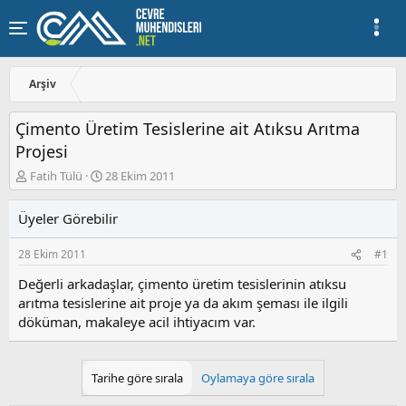
Arşiv
Çimento Üretim Tesislerine ait Atıksu Arıtma
Projesi
K
B
Fatih Tülü
28 Ekim 2011
o
a
n
ş
Üyeler Görebilir
u
l
y
a
28 Ekim 2011
#1
u
n
b
g
Değerli arkadaşlar, çimento üretim tesislerinin atıksu
a
ı
arıtma tesislerine ait proje ya da akım şeması ile ilgili
ş
ç
döküman, makaleye acil ihtiyacım var.
l
t
a
a
t
r
a
i
Tarihe göre sırala
Oylamaya göre sırala
n
h
i