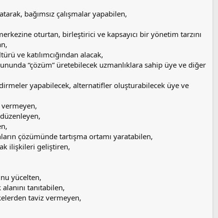
katarak, bağımsız çalışmalar yapabilen,
merkezine oturtan, birleştirici ve kapsayıcı bir yönetim tarzını
an,
türü ve katılımcığından alacak,
rununda “çözüm” üretebilecek uzmanlıklara sahip üye ve diğer
dirmeler yapabilecek, alternatifler oluşturabilecek üye ve
in vermeyen,
r düzenleyen,
en,
nların çözümünde tartışma ortamı yaratabilen,
ilişkileri geliştiren,
unu yücelten,
alanını tanıtabilen,
kelerden taviz vermeyen,