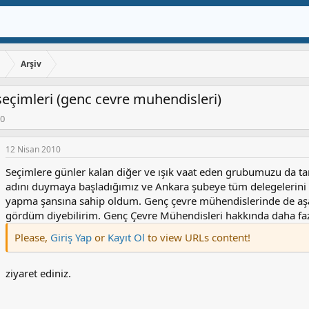
ı
Arşiv
çimleri (genc cevre muhendisleri)
10
12 Nisan 2010
Seçimlere günler kalan diğer ve ışık vaat eden grubumuzu da t
adını duymaya başladığımız ve Ankara şubeye tüm delegelerini s
yapma şansına sahip oldum. Genç çevre mühendislerinde de aşağı
gördüm diyebilirim. Genç Çevre Mühendisleri hakkında daha fazl
Please,
Giriş Yap
or
Kayıt Ol
to view URLs content!
ziyaret ediniz.