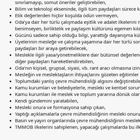
sınırlamayıp, somut öneriler geliştirebilen,
Bilim ve teknoloji ekseninde, ilgili tüm paydaşları sürece 
Etik değerlerden hiçbir koşulda ödün vermeyen,
Oda’ya dair her türlü çalışmada eşitlik ve adalet ilkelerini 
benimseyen, birliktelik ve paylaşım kültürünü egemen kıl
Gücünü sadece sahip olduğu bilgi, yarattığı dayanışma kül
Üyelerinin mesleğe ve çalışma yaşamına dair her türlü so
paydaşları bir araya getirebilecek,
Meslekle ilgili yasa/yönetmeliklere dair bütünsel değerlen
diğer paydaşları hareketlendirebilen,
Oda’nın kişisel, grupsal, siyasi, vb. rant aracı olmasına iz
Mesleğin ve meslektaşların ihtiyaçlarını gözeten eğitimle
Toplumdaki yanlış çevre mühendisliği algısını değiştirebil
Kamu kurumları ve belediyelerle, mesleki ve kentsel soru
Kamu kurumları ile meslek ve toplum yararına dönük olarak 
Kendi gündemini yaratabilen,
Mesleki onura ve formasyona sahip çıkan,
Yaptığı açıklamalarla çevre mühendisliğinin mesleki onur
Basın ve yayın organlarında çevre mühendisliğinin meslek 
TMMOB ilkelerini sahiplenen, yapacağı çalışmalarda bu il