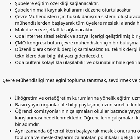
Şubelere eğitim özerkliği sağlanacaktır.
Şubelerin mali kaynak kullanımı düzene oturtulacaktır.
Çevre Mühendisleri için hukuk danışma sistemi oluşturacak
mühendislerden başlayarak tüm üyelere mesleki alanda hu
Mali düzen ve şeffaflık sağlanacaktır.
Oda internet sitesi teknik ve sosyal içeriği geliştirilmiş bi
ÇMO kongresi bütün çevre mühendisleri için bir buluşma top
Düzenli olarak teknik dergi çıkartılacaktır. Bu teknik dergi
tekniklere dair bilgi ihtiyacı giderilecektir.
Oda bülteni kolaylıkla ulaşılabilir ve okunabilir hale getirile
Çevre Mühendisliği mesleğini topluma tanıtmak, sevdirmek ve ge
İlköğretim ve ortaöğretim kurumlarına yönelik eğitim uzman
Basın yayın organları ile bilgi paylaşımı, uzun süreli etkinli
Öğrenci komisyonlarının çalışmaları okullar bazında yaygınl
karışlanması hedeflenmektedir. Öğrencilerin çalışmaları 
bir adımdır.
Aynı zamanda öğrencilikten başlayarak meslek onurunu ö
topluma ve meslektaşlarımıza anlatan politikalar geliştirile