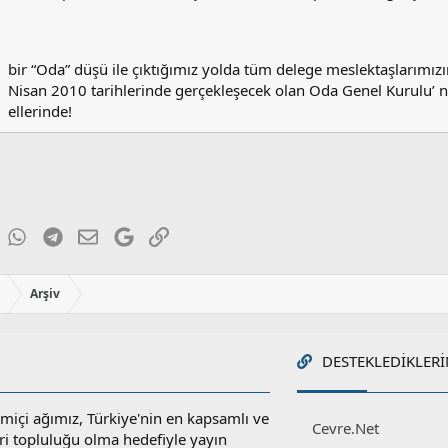
bir “Oda” düşü ile çıktığımız yolda tüm delege meslektaşlarımızı
Nisan 2010 tarihlerinde gerçekleşecek olan Oda Genel Kurulu’
ellerinde!
ky
inkedIn
WhatsApp
Telegram
E-posta
Google
Link
ı
Arşiv
DESTEKLEDIKLERI
miçi ağımız, Türkiye'nin en kapsamlı ve
Cevre.Net
ri topluluğu olma hedefiyle yayın