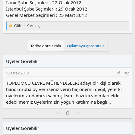
İzmir Şube Seçimleri : 22 Ocak 2012
İstanbul Şube Seçimleri : 29 Ocak 2012
Genel Merkez Seçimleri : 25 Mart 2012
Göksel Kurtuluş
T
e
p
k
Tarihe göre sırala
Oylamaya göre sırala
i
l
e
Üyeler Görebilir
r
:
13 Ocak 2012
#2
TOPLUMCU ÇEVRE MÜHENDİSLERİ adayı bir kişi olarak
hangi gruba oy verirseniz verin hiç önemli değil, yeterki
üyelerimiz odamıza sahip çıksın...bazı kazanımları elde
edebilmemiz üyelerimizin yoğun katılımına bağlı...
O
O
0
y
l
l
u
Üyeler Görebilir
a
m