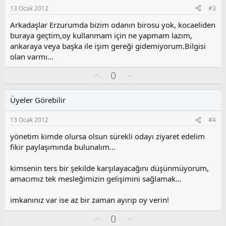
s
13 Ocak 2012
#3
u
z
Arkadaşlar Erzurumda bizim odanın birosu yok, kocaeliden
o
buraya geçtim,oy kullanmam için ne yapmam lazım,
y
ankaraya veya başka ile işim gereği gidemiyorum.Bilgisi
l
olan varmı...
a
O
O
0
y
l
l
u
Üyeler Görebilir
a
m
s
13 Ocak 2012
#4
u
z
yönetim kimde olursa olsun sürekli odayı ziyaret edelim
o
fikir paylaşımında bulunalım...
y
l
kimsenin ters bir şekilde karşılayacağını düşünmüyorum,
a
amacımız tek mesleğimizin gelişimini sağlamak...
imkanınız var ise az bir zaman ayırıp oy verin!
O
O
0