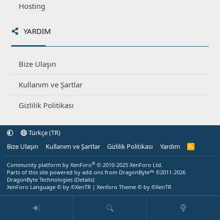
Hosting
YARDIM
Bize Ulaşın
Kullanım ve Şartlar
Gizlilik Politikası
Türkçe (TR)
Bize Ulaşın
Kullanım ve Şartlar
Gizlilik Politikası
Yardım
R
S
S
®
Community platform by XenForo
© 2010-2025 XenForo Ltd.
Parts of this site powered by
add-ons from DragonByte™
©2011-2026
DragonByte Technologies
(
Details
)
XenForo Language © by ©XenTR
|
Xenforo Theme
© by ©XenTR