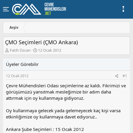
Arşiv
ÇMO Seçimleri (ÇMO Ankara)
K
B
Fatih Özcan
12 Ocak 2012
o
a
n
ş
Üyeler Görebilir
u
l
y
a
12 Ocak 2012
#1
u
n
b
g
Çevre Mühendisleri Odası seçimlerine az kaldı. Fikrimizi ve
a
ı
görüşümüzü yansıtmak mesleğimize bir adım daha
ş
ç
attırmak için oy kullanmaya gidiyoruz.
l
t
a
a
t
r
Oy kullanmaya gelecek yada gelemeyecek kaç kişi varsa
a
i
etkinliğimize oy kullanmaya davet ediyoruz..
n
h
i
Ankara Şube Seçimleri : 15 Ocak 2012