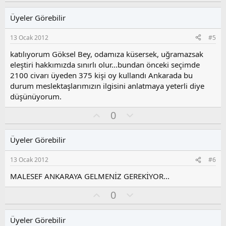
y
l
l
u
Üyeler Görebilir
a
m
s
13 Ocak 2012
#5
u
z
katılıyorum Göksel Bey, odamıza küsersek, uğramazsak
o
eleştiri hakkımızda sınırlı olur...bundan önceki seçimde
y
2100 civarı üyeden 375 kişi oy kullandı Ankarada bu
l
durum meslektaşlarımızın ilgisini anlatmaya yeterli diye
a
düşünüyorum.
O
O
0
y
l
l
u
Üyeler Görebilir
a
m
s
13 Ocak 2012
#6
u
z
MALESEF ANKARAYA GELMENİZ GEREKİYOR...
o
O
O
0
y
y
l
l
l
u
a
Üyeler Görebilir
a
m