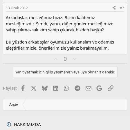
s
13 Ocak 2012
#7
u
z
Arkadaşlar, mesleğimiz biziz. Bizim kalitemiz
o
mesleğimizdir. Şimdi, yarın, diğer günler mesleğimize
y
sahip çıkmazsak kim sahip çıkacak bizden başka?
l
a
Bu yüzden arkadaşlar oyumuzu kullanalım ve odamızı
eleştirilerimizle, önerilerimizle yalnız bırakmayalım.
O
O
0
y
l
l
u
Yanıt yazmak için giriş yapmanız veya üye olmanız gerekir.
a
m
s
u
Facebook
X
Bluesky
LinkedIn
WhatsApp
Telegram
E-posta
Google
Link
Paylaş:
z
o
y
Arşiv
l
a
HAKKIMIZDA