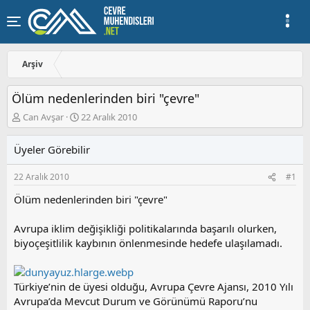
Arşiv
Ölüm nedenlerinden biri "çevre"
K
B
Can Avşar
22 Aralık 2010
o
a
n
ş
Üyeler Görebilir
u
l
y
a
22 Aralık 2010
#1
u
n
b
g
Ölüm nedenlerinden biri "çevre"
a
ı
ş
ç
Avrupa iklim değişikliği politikalarında başarılı olurken,
l
t
a
a
biyoçeşitlilik kaybının önlenmesinde hedefe ulaşılamadı.
t
r
a
i
n
h
Türkiye’nin de üyesi olduğu, Avrupa Çevre Ajansı, 2010 Yılı
i
Avrupa’da Mevcut Durum ve Görünümü Raporu’nu