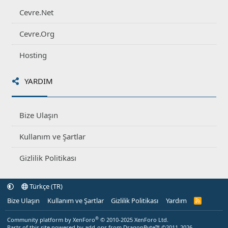
Cevre.Net
Cevre.Org
Hosting
YARDIM
Bize Ulaşın
Kullanım ve Şartlar
Gizlilik Politikası
Türkçe (TR)
Bize Ulaşın
Kullanım ve Şartlar
Gizlilik Politikası
Yardım
R
S
S
®
Community platform by XenForo
© 2010-2025 XenForo Ltd.
Parts of this site powered by
add-ons from DragonByte™
©2011-2026