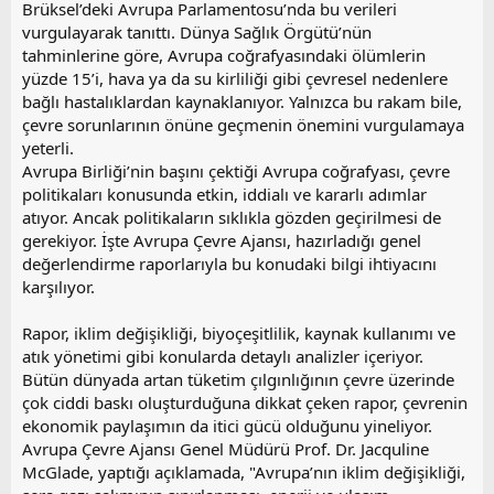
Brüksel’deki Avrupa Parlamentosu’nda bu verileri
vurgulayarak tanıttı. Dünya Sağlık Örgütü’nün
tahminlerine göre, Avrupa coğrafyasındaki ölümlerin
yüzde 15’i, hava ya da su kirliliği gibi çevresel nedenlere
bağlı hastalıklardan kaynaklanıyor. Yalnızca bu rakam bile,
çevre sorunlarının önüne geçmenin önemini vurgulamaya
yeterli.
Avrupa Birliği’nin başını çektiği Avrupa coğrafyası, çevre
politikaları konusunda etkin, iddialı ve kararlı adımlar
atıyor. Ancak politikaların sıklıkla gözden geçirilmesi de
gerekiyor. İşte Avrupa Çevre Ajansı, hazırladığı genel
değerlendirme raporlarıyla bu konudaki bilgi ihtiyacını
karşılıyor.
Rapor, iklim değişikliği, biyoçeşitlilik, kaynak kullanımı ve
atık yönetimi gibi konularda detaylı analizler içeriyor.
Bütün dünyada artan tüketim çılgınlığının çevre üzerinde
çok ciddi baskı oluşturduğuna dikkat çeken rapor, çevrenin
ekonomik paylaşımın da itici gücü olduğunu yineliyor.
Avrupa Çevre Ajansı Genel Müdürü Prof. Dr. Jacquline
McGlade, yaptığı açıklamada, "Avrupa’nın iklim değişikliği,