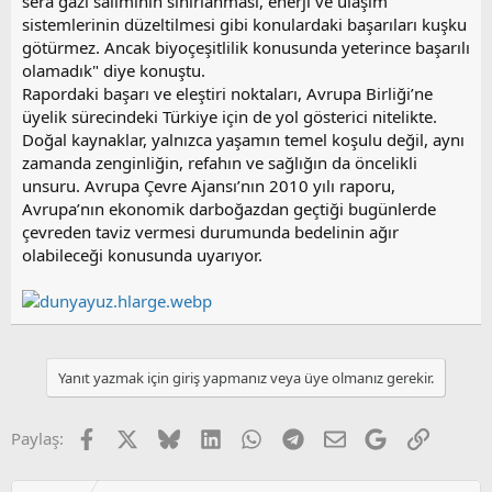
sera gazı salımının sınırlanması, enerji ve ulaşım
sistemlerinin düzeltilmesi gibi konulardaki başarıları kuşku
götürmez. Ancak biyoçeşitlilik konusunda yeterince başarılı
olamadık" diye konuştu.
Rapordaki başarı ve eleştiri noktaları, Avrupa Birliği’ne
üyelik sürecindeki Türkiye için de yol gösterici nitelikte.
Doğal kaynaklar, yalnızca yaşamın temel koşulu değil, aynı
zamanda zenginliğin, refahın ve sağlığın da öncelikli
unsuru. Avrupa Çevre Ajansı’nın 2010 yılı raporu,
Avrupa’nın ekonomik darboğazdan geçtiği bugünlerde
çevreden taviz vermesi durumunda bedelinin ağır
olabileceği konusunda uyarıyor.
Yanıt yazmak için giriş yapmanız veya üye olmanız gerekir.
Facebook
X
Bluesky
LinkedIn
WhatsApp
Telegram
E-posta
Google
Link
Paylaş: