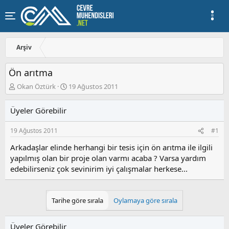
Arşiv
Ön arıtma
K
B
Okan Öztürk
19 Ağustos 2011
o
a
n
ş
Üyeler Görebilir
u
l
y
a
19 Ağustos 2011
#1
u
n
b
g
Arkadaşlar elinde herhangi bir tesis için ön arıtma ile ilgili
a
ı
yapılmış olan bir proje olan varmı acaba ? Varsa yardım
ş
ç
edebilirseniz çok sevinirim iyi çalışmalar herkese...
l
t
a
a
t
r
a
i
Tarihe göre sırala
Oylamaya göre sırala
n
h
i
Üyeler Görebilir