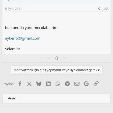
5 Eylül 2011
#2
bu konuda yardımcı olabilirim
aykentk@gmail.com
Selamlar
O
O
0
y
l
l
u
Yanıt yazmak için giriş yapmanız veya üye olmanız gerekir.
a
m
s
u
Facebook
X
Bluesky
LinkedIn
WhatsApp
Telegram
E-posta
Google
Link
Paylaş:
z
o
y
Arşiv
l
a