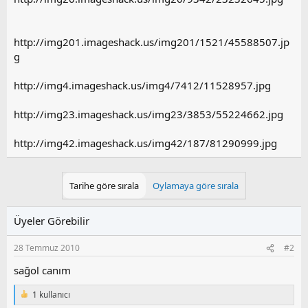
http://img201.imageshack.us/img201/1521/45588507.jp
g
http://img4.imageshack.us/img4/7412/11528957.jpg
http://img23.imageshack.us/img23/3853/55224662.jpg
http://img42.imageshack.us/img42/187/81290999.jpg
Tarihe göre sırala
Oylamaya göre sırala
Üyeler Görebilir
28 Temmuz 2010
#2
sağol canım
1 kullanıcı
T