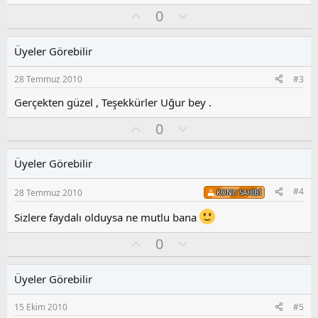
e
O
O
0
p
k
y
l
i
l
u
l
Üyeler Görebilir
a
m
e
s
r
28 Temmuz 2010
#3
:
u
z
Gerçekten güzel , Teşekkürler Uğur bey .
o
O
O
0
y
y
l
l
l
u
a
Üyeler Görebilir
a
m
s
#4
28 Temmuz 2010
KONU SAHIBI
u
z
Sizlere faydalı olduysa ne mutlu bana
o
y
O
O
0
l
y
l
a
l
u
Üyeler Görebilir
a
m
s
15 Ekim 2010
#5
u