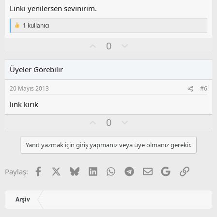
z
Linki yenilersen sevinirim.
o
y
1 kullanıcı
T
l
e
O
O
0
a
p
k
y
l
i
l
u
l
Üyeler Görebilir
a
m
e
s
r
20 Mayıs 2013
#6
:
u
z
link kırık
o
O
O
0
y
y
l
l
l
u
a
Yanıt yazmak için giriş yapmanız veya üye olmanız gerekir.
a
m
s
u
Facebook
X
Bluesky
LinkedIn
WhatsApp
Telegram
E-posta
Google
Link
Paylaş:
z
o
y
Arşiv
l