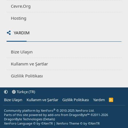
Cevre.Org
Hosting
YARDIM
Bize Ulaşın
Kullanım ve Şartlar
Gizlilik Politikası
Türkçe (TR)
Bize Ulaşın
Kullanım ve Şartlar
Gizlilik Politikası
Yardım
R
S
S
®
Community platform by XenForo
© 2010-2025 XenForo Ltd.
Parts of this site powered by
add-ons from DragonByte™
©2011-2026
DragonByte Technologies
(
Details
)
XenForo Language © by ©XenTR
|
Xenforo Theme
© by ©XenTR