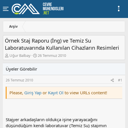
Arşiv
Örnek Staj Raporu (İng) ve Temiz Su
Laboratuvarında Kullanılan Cihazların Resimleri
K
B
Uğur Balbay
26 Temmuz 2010
o
a
n
ş
Üyeler Görebilir
u
l
y
a
26 Temmuz 2010
#1
u
n
b
g
a
ı
Please,
Giriş Yap
or
Kayıt Ol
to view URLs content!
ş
ç
l
t
a
a
t
r
a
i
Stajyer arkadaşların oldukça işine yarayacağını
n
h
düşündüğüm kendi laboratuvar (Temiz Su) stajımın
i