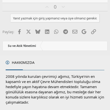
a
O
O
0
y
l
l
u
Yanıt yazmak için giriş yapmanız veya üye olmanız gerekir.
a
m
s
u
Facebook
X
Bluesky
LinkedIn
WhatsApp
Telegram
E-posta
Google
Link
Paylaş:
z
o
y
Su ve Atık Yönetimi
l
a
HAKKIMIZDA
2008 yılında kurulan çevrimiçi ağımız, Türkiye'nin en
kapsamlı ve en aktif Çevre Mühendisleri topluluğu olma
hedefiyle yayın hayatına devam etmektedir. Tamamen
gönüllülük esasına dayanan ağımız, bu mesleğe dair her
konuda sizlere karşılıksız olarak en iyi hizmeti sunmak için
çalışmaktadır.