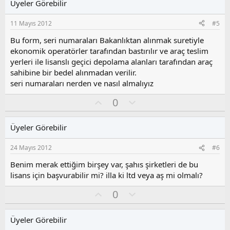
Üyeler Görebilir
a
m
s
11 Mayıs 2012
#5
u
z
Bu form, seri numaraları Bakanlıktan alınmak suretiyle
o
ekonomik operatörler tarafından bastırılır ve araç teslim
y
yerleri ile lisanslı geçici depolama alanları tarafından araç
l
sahibine bir bedel alınmadan verilir.
a
seri numaraları nerden ve nasıl almalıyız
O
O
0
y
l
l
u
Üyeler Görebilir
a
m
s
24 Mayıs 2012
#6
u
z
Benim merak ettiğim birşey var, şahıs şirketleri de bu
o
lisans için başvurabilir mi? illa ki ltd veya aş mi olmalı?
y
O
O
l
0
y
l
a
l
u
Üyeler Görebilir
a
m