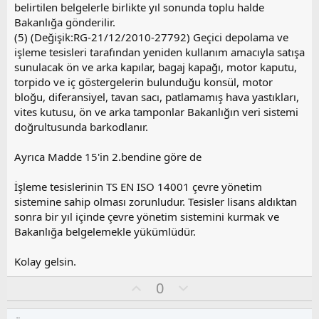
belirtilen belgelerle birlikte yıl sonunda toplu halde
Bakanlığa gönderilir.
(5) (Değişik:RG-21/12/2010-27792) Geçici depolama ve
işleme tesisleri tarafından yeniden kullanım amacıyla satışa
sunulacak ön ve arka kapılar, bagaj kapağı, motor kaputu,
torpido ve iç göstergelerin bulunduğu konsül, motor
bloğu, diferansiyel, tavan sacı, patlamamış hava yastıkları,
vites kutusu, ön ve arka tamponlar Bakanlığın veri sistemi
doğrultusunda barkodlanır.
Ayrıca Madde 15'in 2.bendine göre de
İşleme tesislerinin TS EN ISO 14001 çevre yönetim
sistemine sahip olması zorunludur. Tesisler lisans aldıktan
sonra bir yıl içinde çevre yönetim sistemini kurmak ve
Bakanlığa belgelemekle yükümlüdür.
Kolay gelsin.
O
O
0
y
l
l
u