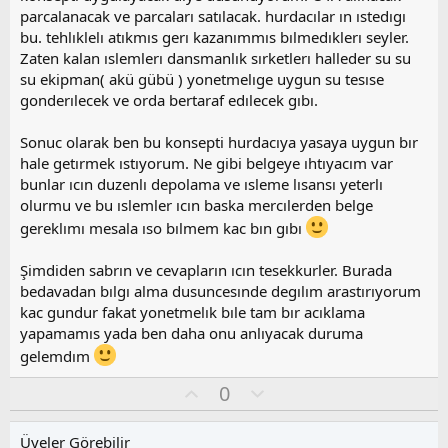
parcalanacak ve parcaları satılacak. hurdacılar ın ıstedıgı
bu. tehlıklelı atıkmıs gerı kazanımmıs bılmedıklerı seyler.
Zaten kalan ıslemlerı dansmanlık sırketlerı halleder su su
su ekipman( akü gübü ) yonetmelıge uygun su tesıse
gonderılecek ve orda bertaraf edılecek gıbı.
Sonuc olarak ben bu konsepti hurdacıya yasaya uygun bır
hale getırmek ıstıyorum. Ne gibi belgeye ıhtıyacım var
bunlar ıcın duzenlı depolama ve ısleme lısansı yeterlı
olurmu ve bu ıslemler ıcın baska mercılerden belge
gereklımı mesala ıso bılmem kac bın gıbı
Şimdiden sabrın ve cevapların ıcın tesekkurler. Burada
bedavadan bılgı alma dusuncesınde degılım arastırıyorum
kac gundur fakat yonetmelık bıle tam bır acıklama
yapamamıs yada ben daha onu anlıyacak duruma
gelemdım
O
O
0
y
l
l
u
Üyeler Görebilir