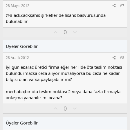
s
28 Mayıs 2012
#7
u
z
@BlackZacKşahıs şirketleride lisans basvurusunda
o
bulunabilir
y
O
O
l
0
y
l
a
l
u
Üyeler Görebilir
a
m
s
28 Aralık 2012
#8
u
z
iyi günler,araç üretici firma eğer her ilde öta teslim noktası
o
bulundurmazsa ceza alıyor mu?alıyorsa bu ceza ne kadar
y
bilgisi olan varsa paylaşabilir mi?
l
a
merhaba;bir öta teslim noktası 2 veya daha fazla firmayla
anlaşma yapabilir mi acaba?
O
O
0
y
l
l
u
Üyeler Görebilir
a
m