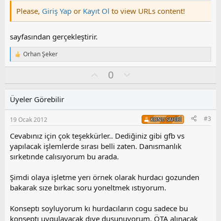
Please,
Giriş Yap
or
Kayıt Ol
to view URLs content!
sayfasından gerçekleştirir.
Orhan Şeker
T
e
O
O
0
p
k
y
l
i
l
u
l
Üyeler Görebilir
a
m
e
s
r
#3
19 Ocak 2012
KONU SAHIBI
:
u
z
Cevabınız için çok teşekkürler.. Dediğiniz gibi gfb vs
o
yapılacak işlemlerde sırası belli zaten. Danısmanlık
y
sırketınde calısıyorum bu arada.
l
a
Şimdi olaya işletme yerı örnek olarak hurdacı gozunden
bakarak sıze bırkac soru yoneltmek ıstıyorum.
Konseptı soyluyorum kı hurdacıların cogu sadece bu
konseptı uygulayacak dıye dusunuyorum. ÖTA alınacak