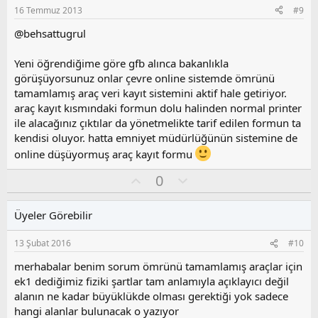
s
16 Temmuz 2013
#9
u
z
@behsattugrul
o
y
Yeni öğrendiğime göre gfb alınca bakanlıkla
l
görüşüyorsunuz onlar çevre online sistemde ömrünü
a
tamamlamış araç veri kayıt sistemini aktif hale getiriyor.
araç kayıt kısmındaki formun dolu halinden normal printer
ile alacağınız çıktılar da yönetmelikte tarif edilen formun ta
kendisi oluyor. hatta emniyet müdürlüğünün sistemine de
online düşüyormuş araç kayıt formu
O
O
0
y
l
l
u
Üyeler Görebilir
a
m
s
13 Şubat 2016
#10
u
z
merhabalar benim sorum ömrünü tamamlamış araçlar için
o
ek1 dediğimiz fiziki şartlar tam anlamıyla açıklayıcı değil
y
alanın ne kadar büyüklükde olması gerektiği yok sadece
l
hangi alanlar bulunacak o yazıyor