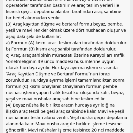
operatörler tarafından bastırılır ve araç teslim yerleri ile
lisanslı geçici depolama alanları tarafından araç sahibine
bir bedel alınmadan verilir.
(3) Araç kayıttan düşme ve bertaraf formu beyaz, pembe,
yeşil ve mavi renkler olmak üzere dört nüshadan oluşur ve
aşağıdaki şekilde kullanılır;
a) Formun (A) kısmı aracı teslim alan tarafından doldurulur.
b) Formun (B) kısmı araç sahibi tarafından doldurulur.
c) Araç, araç sahibinin müracaatı üzerine Karayolları Trafik
Yönetmeliğinin 39 uncu maddesi hükümlerine uygun
olarak hurdaya ayrılır. Hurdaya ayırma işlemi sırasında
“Araç Kayıttan Düşme ve Bertaraf Formu”nun ibrazı
zorunludur. Hurdaya ayırma işlemi tamamlandıktan sonra
formun (C) kısmı onaylanır. Onaylanan formun pembe
nüshası işlemi yapan trafik tescil kuruluşunda kalır, beyaz,
yeşil ve mavi nüshalar araç sahibine teslim edilir.
(4) Beyaz nüsha ile birlikte aracın hurdaya ayrıldığına
ilişkin araç tescil belgesi araç sahibinde kalır. Mavi ve yeşil
nüsha aracı teslim alana verilir. Yeşil nüsha geçici depolama
alanında kalır. Mavi nüsha araç ile birlikte işleme tesisine
gönderilir. Mavi nüshalar işleme tesisince 20 nci maddede