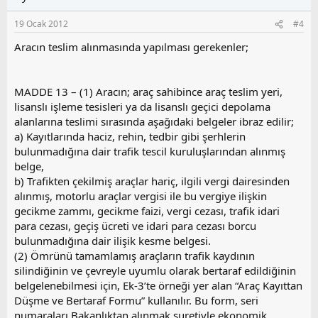
a
m
s
19 Ocak 2012
#4
u
z
Aracın teslim alınmasında yapılması gerekenler;
o
y
l
MADDE 13 – (1) Aracın; araç sahibince araç teslim yeri,
a
lisanslı işleme tesisleri ya da lisanslı geçici depolama
alanlarına teslimi sırasında aşağıdaki belgeler ibraz edilir;
a) Kayıtlarında haciz, rehin, tedbir gibi şerhlerin
bulunmadığına dair trafik tescil kuruluşlarından alınmış
belge,
b) Trafikten çekilmiş araçlar hariç, ilgili vergi dairesinden
alınmış, motorlu araçlar vergisi ile bu vergiye ilişkin
gecikme zammı, gecikme faizi, vergi cezası, trafik idari
para cezası, geçiş ücreti ve idari para cezası borcu
bulunmadığına dair ilişik kesme belgesi.
(2) Ömrünü tamamlamış araçların trafik kaydının
silindiğinin ve çevreyle uyumlu olarak bertaraf edildiğinin
belgelenebilmesi için, Ek-3’te örneği yer alan “Araç Kayıttan
Düşme ve Bertaraf Formu” kullanılır. Bu form, seri
numaraları Bakanlıktan alınmak suretiyle ekonomik