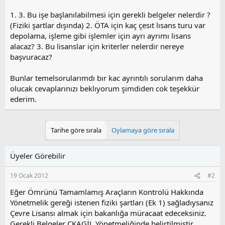
1. 3. Bu işe başlanılabilmesi için gerekli belgeler nelerdir ?
(Fiziki şartlar dışında) 2. ÖTA için kaç çesıt lısans turu var
depolama, işleme gibi işlemler için ayrı ayrımı lisans
alacaz? 3. Bu lisanslar için kriterler nelerdir nereye
başvuracaz?
Bunlar temelsorularımdı bır kac ayrıntılı sorularım daha
olucak cevaplarınızı beklıyorum şimdiden cok teşekkür
ederim.
Tarihe göre sırala
Oylamaya göre sırala
Üyeler Görebilir
19 Ocak 2012
#2
Eğer Ömrünü Tamamlamış Araçların Kontrolü Hakkında
Yönetmelik gereği istenen fiziki şartları (Ek 1) sağladıysanız
Çevre Lisansı almak için bakanlığa müracaat edeceksiniz.
Gerekli Belgeler ÇKAGİL Yönetmeliğinde belirtilmiştir.