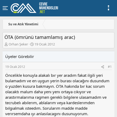
Su ve Atık Yönetimi
ÖTA (ömrünü tamamlamış arac)
K
B
Orhan Şeker
19 Ocak 2012
o
a
n
ş
Üyeler Görebilir
u
l
y
a
19 Ocak 2012
#1
u
n
b
g
Öncelikle konuyla alakalı bır yer aradım fakat ilgili yeri
a
ı
bulamadım ve en uygun yerin burası olacağını dusundum
ş
ç
o yuzden kusura bakmayın. ÖTA hakında bır kac sorum
l
t
a
a
olacaktı malum daha yenı yenı ortaya cıkıyor ve
t
r
arastırmalarıma ragmen gereklı bılgılere ulasamadım ve
a
i
tecrubelı abılerım, ablalarım veya kardeslerımden
n
h
bılgıalmak ısteedım. Sorularım madde madde
i
verırsemdaha ıyı anlasılacagını dusunuyorum.