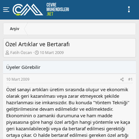
Arşiv
Özel Artıklar ve Bertarafı
K
B
Fatih Özcan
10 Mart 2009
o
a
n
ş
Üyeler Görebilir
u
l
y
a
10 Mart 2009
#1
u
n
b
g
Özel sanayi artıkları üretim sırasında oluşur ve ekonomik
a
ı
olarak geri kazanılması veya zarar etmeyecek şekilde
ş
ç
hazırlanması ise imkansızdır. Bu konuda "Yöntem Tekniği"
l
t
a
a
geliţtirilmesine devam edilmelidir ve edilmektedir.
t
r
Ekonominin o zamanki durumuna ve ham madde
a
i
piyasasına göre hangi özel artığın hangi yöntemle ve kaça
n
h
geri kazanılabileceği veya da bertaraf edilmesi gerektiği
i
ortaya çıkar. O halde bertaraf edilmesi gereken özel artığı