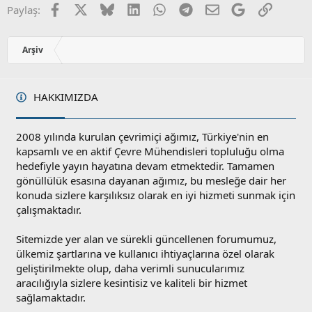
Facebook
X
Bluesky
LinkedIn
WhatsApp
Telegram
E-posta
Google
Link
Paylaş:
Arşiv
HAKKIMIZDA
2008 yılında kurulan çevrimiçi ağımız, Türkiye'nin en
kapsamlı ve en aktif Çevre Mühendisleri topluluğu olma
hedefiyle yayın hayatına devam etmektedir. Tamamen
gönüllülük esasına dayanan ağımız, bu mesleğe dair her
konuda sizlere karşılıksız olarak en iyi hizmeti sunmak için
çalışmaktadır.
Sitemizde yer alan ve sürekli güncellenen forumumuz,
ülkemiz şartlarına ve kullanıcı ihtiyaçlarına özel olarak
geliştirilmekte olup, daha verimli sunucularımız
aracılığıyla sizlere kesintisiz ve kaliteli bir hizmet
sağlamaktadır.