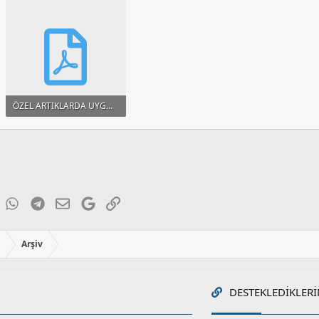
ÖZEL ARTIKLARDA UYGULANAN TEMEL İİLEMLER VE BERTARAFI.pdf
31.4 KB · Görüntüleme: 64
ky
inkedIn
WhatsApp
Telegram
E-posta
Google
Link
ı
Arşiv
DESTEKLEDIKLERI