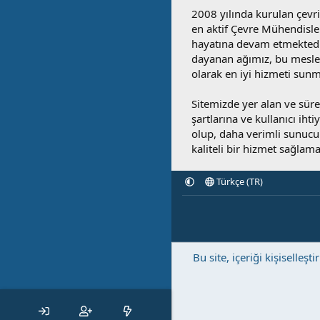
2008 yılında kurulan çevri
en aktif Çevre Mühendisle
hayatına devam etmektedi
dayanan ağımız, bu mesleğ
olarak en iyi hizmeti sunm
Sitemizde yer alan ve sü
şartlarına ve kullanıcı ihti
olup, daha verimli sunucula
kaliteli bir hizmet sağlama
Türkçe (TR)
Bu site, içeriği kişisell