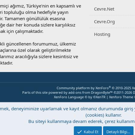
miçi ağımız, Türkiye'nin en kapsamlı ve
Cevre.Net
ri topluluğu olma hedefiyle yayın
r. Tamamen gönüllülük esasına
Cevre.Org
e dair her konuda sizlere karşılıksız
ak için çalışmaktadır.
Hosting
rekli güncellenen forumumuz, ülkemiz
yaçlarına özel olarak geliştirilmekte
rımız aracılığıyla sizlere kesintisiz ve
ktadır.
®
Community platform by XenForo
© 2010-2025 X
Parts of this site powered by
add-ons from DragonByte™
©2011-2026
D
XenForo Language © by ©XenTR
|
Xenforo Theme
eştirmek, deneyiminize uyarlamak ve kayıt olmanız durumunda giri
(cookies) kullanır.
Bu siteyi kullanmaya devam ederek, çerez kullanımı
Kabul Et
Detaylı Bilgi…