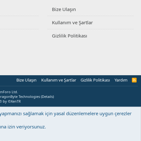
Bize Ulaşın
Kullanım ve Şartlar
Gizlilik Politikası
Bize Ulaşın
Kullanım ve Şartlar
Gizlilik Politikası
Yardım
R
S
S
enForo Ltd.
ragonByte Technologies
(
Details
)
© by ©XenTR
ş yapmanızı sağlamak için yasal düzenlemelere uygun çerezler
na izin veriyorsunuz.