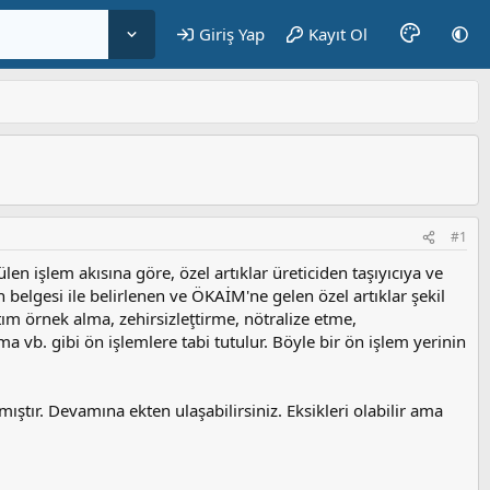
Giriş Yap
Kayıt Ol
#1
ülen işlem akısına göre, özel artıklar üreticiden taşıyıcıya ve
belgesi ile belirlenen ve ÖKAİM'ne gelen özel artıklar şekil
tım örnek alma, zehirsizleţtirme, nötralize etme,
vb. gibi ön işlemlere tabi tutulur. Böyle bir ön işlem yerinin
ştır. Devamına ekten ulaşabilirsiniz. Eksikleri olabilir ama