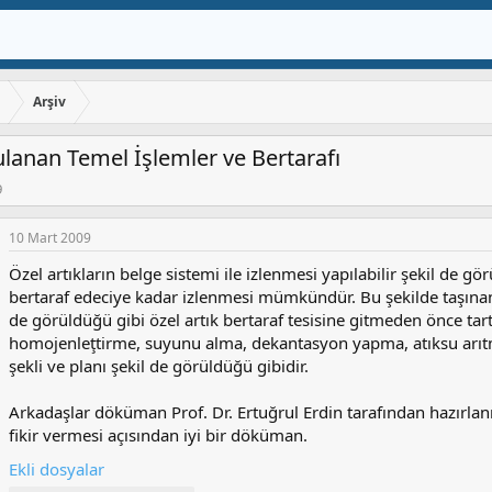
ı
Arşiv
ulanan Temel İşlemler ve Bertarafı
9
10 Mart 2009
Özel artıkların belge sistemi ile izlenmesi yapılabilir şekil de gör
bertaraf edeciye kadar izlenmesi mümkündür. Bu şekilde taşınan 
de görüldüğü gibi özel artık bertaraf tesisine gitmeden önce tar
homojenleţtirme, suyunu alma, dekantasyon yapma, atıksu arıtma 
şekli ve planı şekil de görüldüğü gibidir.
Arkadaşlar döküman Prof. Dr. Ertuğrul Erdin tarafından hazırlanmı
fikir vermesi açısından iyi bir döküman.
Ekli dosyalar