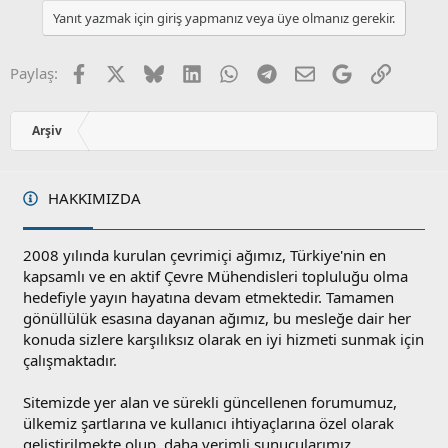
Yanıt yazmak için giriş yapmanız veya üye olmanız gerekir.
Facebook
X
Bluesky
LinkedIn
WhatsApp
Telegram
E-posta
Google
Link
Paylaş:
Arşiv
HAKKIMIZDA
2008 yılında kurulan çevrimiçi ağımız, Türkiye'nin en
kapsamlı ve en aktif Çevre Mühendisleri topluluğu olma
hedefiyle yayın hayatına devam etmektedir. Tamamen
gönüllülük esasına dayanan ağımız, bu mesleğe dair her
konuda sizlere karşılıksız olarak en iyi hizmeti sunmak için
çalışmaktadır.
Sitemizde yer alan ve sürekli güncellenen forumumuz,
ülkemiz şartlarına ve kullanıcı ihtiyaçlarına özel olarak
geliştirilmekte olup, daha verimli sunucularımız