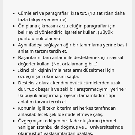
Cümleleri ve paragrafları kısa tut. (10 satırdan daha
fazla bilgiye yer verme)
Ön plana çıkmasını arzu ettiğin paragraflar için
belirleyici yönlendirici işaretler kullan. (Büyük
puntolu noktalar vs)
Aynı ifadeyi sağlayan ağır bir tanımlama yerine basit
anlatım tarzını tercih et.
Başarılarını tam anlamı ile desteklemek için sayısal
değerler kullan. (Not ortalaman gibi…)
İkinci bir kişinin imla hatalarını düzeltmesi için
özgeçmişini okumasını sağla.
Desteksiz olarak kendini övücü cümlelerden uzak
dur. "Çok başarılı ve zeki bir araştırmacıyım" yerine "
İki büyük araştırma projesini tamamladım" tipi
anlatım tarzını tercih et.
Konunla ilgili teknik terimleri herkes tarafından
anlaşılabilecek şekilde ifade etmeye çalış.
Özgeçmişini edilgen bir ifade oluşturan (Ahmet
Yanılgan İstanbul'da doğmuş ve … Üniversitesi’nde
okumuştur) yaklaşımlardan uzaklaş.