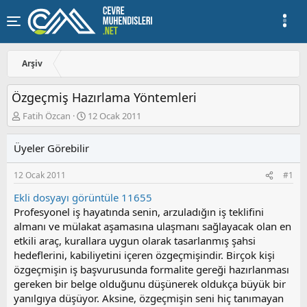
Arşiv
Özgeçmiş Hazırlama Yöntemleri
K
B
Fatih Özcan
12 Ocak 2011
o
a
n
ş
Üyeler Görebilir
u
l
y
a
12 Ocak 2011
#1
u
n
b
g
Ekli dosyayı görüntüle 11655
a
ı
Profesyonel iş hayatında senin, arzuladığın iş teklifini
ş
ç
almanı ve mülakat aşamasına ulaşmanı sağlayacak olan en
l
t
a
a
etkili araç, kurallara uygun olarak tasarlanmış şahsi
t
r
hedeflerini, kabiliyetini içeren özgeçmişindir. Birçok kişi
a
i
özgeçmişin iş başvurusunda formalite gereği hazırlanması
n
h
gereken bir belge olduğunu düşünerek oldukça büyük bir
i
yanılgıya düşüyor. Aksine, özgeçmişin seni hiç tanımayan