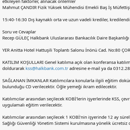
etkileyen faktörler, alınacak önlemler
Mahmut ÇANDIR Fizik Yüksek Mühendisi Emekli Baş İş Müfettiş
15:40-16:30 Dış kaynaklı orta ve uzun vadeli krediler, kredilend
Soru ve Cevaplar
Recep GÜLEÇ Halkbank Uluslararası Bankacılık Daire Başkanlı
YER Anitta Hotel Hattuşili Toplantı Salonu İnönü Cad. No:80 Ç
KATILIM KOŞULLARI Genel katılıma açık olan konferansa katılım ü
doldurarak
kss@halkbank.com.tr
adresine e-mail ya da 0312.28
SAĞLANAN İMKANLAR Katılımcılara konularla ilgili eğitim doküma
bulunduğu CD verilecektir. Öğle yemeği ikram edilecektir.
Katılımcılar arasından seçilecek KOBİ'lerin işyerlerinde KSS, çevr
uygulamalı eğitim verilecektir.
Katılımcılar arasından seçilecek 1 KOBİ'nin işyerinde 12 ay sü
Sağlığı Güvenliği Yönetim Sistemi kurulmasına yönelik ücretsiz d