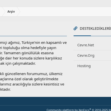
ı
Arşiv
DESTEKLEDIKLERI
miçi ağımız, Türkiye'nin en kapsamlı ve
Cevre.Net
ri topluluğu olma hedefiyle yayın
r. Tamamen gönüllülük esasına
Cevre.Org
e dair her konuda sizlere karşılıksız
ak için çalışmaktadır.
Hosting
rekli güncellenen forumumuz, ülkemiz
yaçlarına özel olarak geliştirilmekte
rımız aracılığıyla sizlere kesintisiz ve
ktadır.
®
Community platform by XenForo
© 2010-2025 X