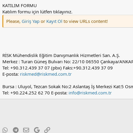
KATILIM FORMU
Katılım formu için lütfen tıklayınız.
Please,
Giriş Yap
or
Kayıt Ol
to view URLs content!
RİSK Mühendislik Eğitim Danışmanlık Hizmetleri San. A.Ş.
Merkez : Turan Güneş Bulvarı No: 22/10 06550 Çankaya/ANKA
Tel: +90.312.439 37 07 (pbx) Faks:+90.312.439 37 09
E-posta:
riskmed@riskmed.com.tr
Bursa : Uluyol, Tezcan Sokak No:2 Aslantaş İş Merkezi Kat:5 
Tel: +90.224.252 62 70 E-posta:
info@riskmed.com.tr
ky
inkedIn
WhatsApp
Telegram
E-posta
Google
Link