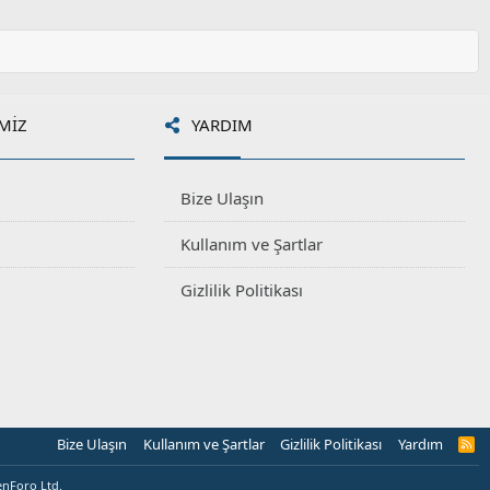
MIZ
YARDIM
Bize Ulaşın
Kullanım ve Şartlar
Gizlilik Politikası
Bize Ulaşın
Kullanım ve Şartlar
Gizlilik Politikası
Yardım
R
S
S
enForo Ltd.