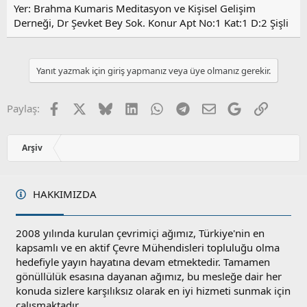
Yer: Brahma Kumaris Meditasyon ve Kişisel Gelişim
Derneği, Dr Şevket Bey Sok. Konur Apt No:1 Kat:1 D:2 Şişli
Yanıt yazmak için giriş yapmanız veya üye olmanız gerekir.
Facebook
X
Bluesky
LinkedIn
WhatsApp
Telegram
E-posta
Google
Link
Paylaş:
Arşiv
HAKKIMIZDA
2008 yılında kurulan çevrimiçi ağımız, Türkiye'nin en
kapsamlı ve en aktif Çevre Mühendisleri topluluğu olma
hedefiyle yayın hayatına devam etmektedir. Tamamen
gönüllülük esasına dayanan ağımız, bu mesleğe dair her
konuda sizlere karşılıksız olarak en iyi hizmeti sunmak için
çalışmaktadır.