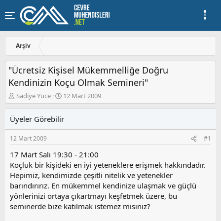
Arşiv
"Ücretsiz Kişisel Mükemmelliğe Doğru
Kendinizin Koçu Olmak Semineri"
K
B
Sadiye Yüce
12 Mart 2009
o
a
n
ş
Üyeler Görebilir
u
l
y
a
12 Mart 2009
#1
u
n
b
g
17 Mart Salı 19:30 - 21:00
a
ı
Koçluk bir kişideki en iyi yeteneklere erişmek hakkındadır.
ş
ç
Hepimiz, kendimizde çeşitli nitelik ve yetenekler
l
t
a
a
barındırırız. En mükemmel kendinize ulaşmak ve güçlü
t
r
yönlerinizi ortaya çıkartmayı keşfetmek üzere, bu
a
i
seminerde bize katılmak istemez misiniz?
n
h
i