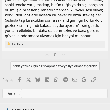
sanki teneke varil, matkap, bütün tuğla ya da alçı parçaları
düşmüş gibi sesler çıkar eternitlerden. kuryeler sesi duyar,
korku dolu gözlerle inşaata bir bakar ve hızla uzaklaşırlar
(aslında taşı bıraktıktan sonra saklandığım için korku dolu
gözler kısmını şimdi kafadan uyduruyorum). işin güzeli,
yöntem etkilidir. bir daha da dönmezler. ve bana göre iş
güvenliğinde amaca ulaşmak için her yol mübahtır.
1 kullanıcı
T
e
O
O
0
p
k
y
l
i
l
u
l
Yanıt yazmak için giriş yapmanız veya üye olmanız gerekir.
a
m
e
s
r
:
u
Facebook
X
Bluesky
LinkedIn
WhatsApp
Telegram
E-posta
Google
Link
Paylaş:
z
o
y
Arşiv
l
a