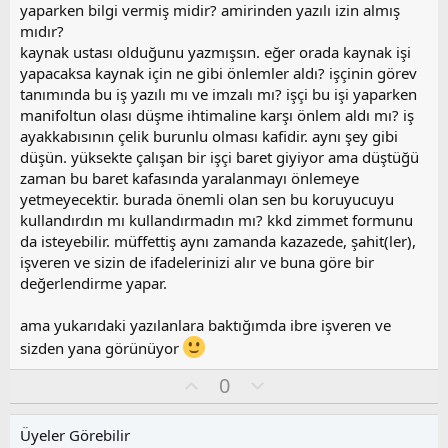
a
yaparken bilgi vermiş midir? amirinden yazılı izin almış
mıdır?
kaynak ustası olduğunu yazmışsın. eğer orada kaynak işi
yapacaksa kaynak için ne gibi önlemler aldı? işçinin görev
tanımında bu iş yazılı mı ve imzalı mı? işçi bu işi yaparken
manifoltun olası düşme ihtimaline karşı önlem aldı mı? iş
ayakkabısının çelik burunlu olması kafidir. aynı şey gibi
düşün. yüksekte çalışan bir işçi baret giyiyor ama düştüğü
zaman bu baret kafasında yaralanmayı önlemeye
yetmeyecektir. burada önemli olan sen bu koruyucuyu
kullandırdın mı kullandırmadın mı? kkd zimmet formunu
da isteyebilir. müffettiş aynı zamanda kazazede, şahit(ler),
işveren ve sizin de ifadelerinizi alır ve buna göre bir
değerlendirme yapar.
ama yukarıdaki yazılanlara baktığımda ibre işveren ve
sizden yana görünüyor
O
O
0
y
l
l
u
Üyeler Görebilir
a
m