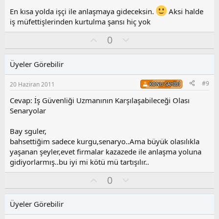
l
En kısa yolda işçi ile anlaşmaya gideceksin.
Aksi halde
a
iş müfettişlerinden kurtulma şansı hiç yok
O
O
0
y
l
l
u
Üyeler Görebilir
a
m
s
#9
20 Haziran 2011
KONU SAHIBI
u
z
Cevap: İş Güvenliği Uzmanının Karşılaşabileceği Olası
o
Senaryolar
y
l
Bay sguler,
a
bahsettiğim sadece kurgu,senaryo..Ama büyük olasılıkla
yaşanan şeyler,evet firmalar kazazede ile anlaşma yoluna
gidiyorlarmış..bu iyi mi kötü mü tartışılır..
O
O
0
y
l
l
u
Üyeler Görebilir
a
m
s