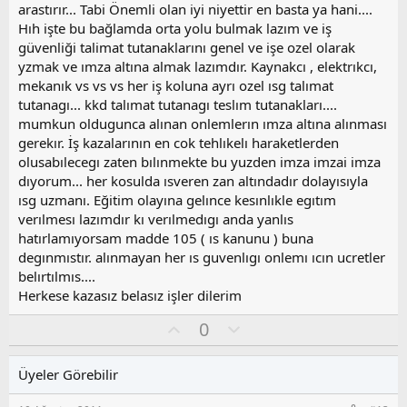
arastırır... Tabi Önemli olan iyi niyettir en basta ya hani....
Hıh işte bu bağlamda orta yolu bulmak lazım ve iş
güvenliği talimat tutanaklarını genel ve işe ozel olarak
yzmak ve ımza altına almak lazımdır. Kaynakcı , elektrıkcı,
mekanık vs vs vs her iş koluna ayrı ozel ısg talımat
tutanagı... kkd talımat tutanagı teslım tutanakları....
mumkun oldugunca alınan onlemlerın ımza altına alınması
gerekır. İş kazalarının en cok tehlıkelı haraketlerden
olusabılecegı zaten bılınmekte bu yuzden imza imzai imza
dıyorum... her kosulda ısveren zan altındadır dolayısıyla
ısg uzmanı. Eğitim olayına gelınce kesınlıkle egıtım
verılmesı lazımdır kı verılmedıgı anda yanlıs
hatırlamıyorsam madde 105 ( ıs kanunu ) buna
degınmıstır. alınmayan her ıs guvenlıgı onlemı ıcın ucretler
belırtılmıs....
Herkese kazasız belasız işler dilerim
O
O
0
y
l
l
u
Üyeler Görebilir
a
m
s