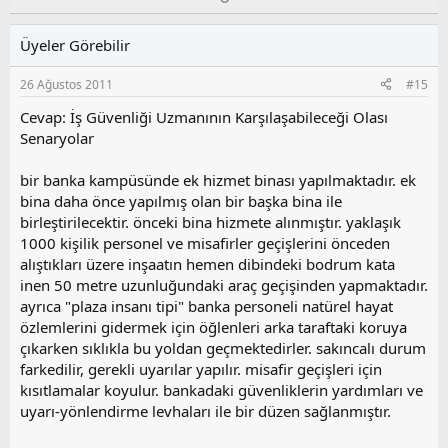
y
l
l
u
Üyeler Görebilir
a
m
s
26 Ağustos 2011
#15
u
z
Cevap: İş Güvenliği Uzmanının Karşılaşabileceği Olası
o
Senaryolar
y
l
bir banka kampüsünde ek hizmet binası yapılmaktadır. ek
a
bina daha önce yapılmış olan bir başka bina ile
birleştirilecektir. önceki bina hizmete alınmıştır. yaklaşık
1000 kişilik personel ve misafirler geçişlerini önceden
alıştıkları üzere inşaatın hemen dibindeki bodrum kata
inen 50 metre uzunluğundaki araç geçişinden yapmaktadır.
ayrıca "plaza insanı tipi" banka personeli natürel hayat
özlemlerini gidermek için öğlenleri arka taraftaki koruya
çıkarken sıklıkla bu yoldan geçmektedirler. sakıncalı durum
farkedilir, gerekli uyarılar yapılır. misafir geçişleri için
kısıtlamalar koyulur. bankadaki güvenliklerin yardımları ve
uyarı-yönlendirme levhaları ile bir düzen sağlanmıştır.