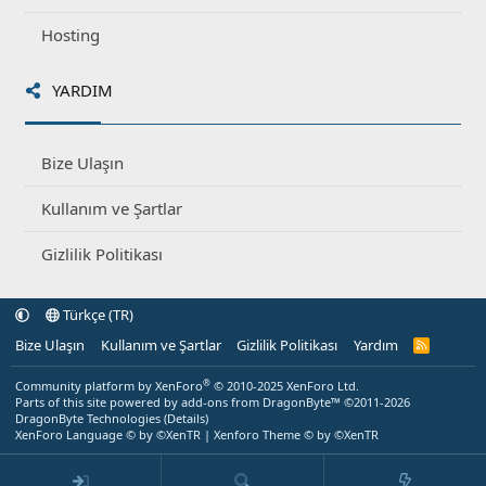
Hosting
YARDIM
Bize Ulaşın
Kullanım ve Şartlar
Gizlilik Politikası
Türkçe (TR)
Bize Ulaşın
Kullanım ve Şartlar
Gizlilik Politikası
Yardım
R
S
S
®
Community platform by XenForo
© 2010-2025 XenForo Ltd.
Parts of this site powered by
add-ons from DragonByte™
©2011-2026
DragonByte Technologies
(
Details
)
XenForo Language © by ©XenTR
|
Xenforo Theme
© by ©XenTR