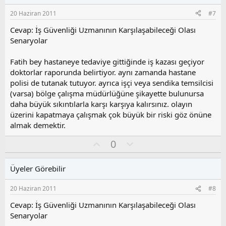
s
20 Haziran 2011
#7
u
z
Cevap: İş Güvenliği Uzmanının Karşılaşabileceği Olası
o
Senaryolar
y
l
Fatih bey hastaneye tedaviye gittiğinde iş kazası geçiyor
a
doktorlar raporunda belirtiyor. aynı zamanda hastane
polisi de tutanak tutuyor. ayrıca işçi veya sendika temsilcisi
(varsa) bölge çalışma müdürlüğüne şikayette bulunursa
daha büyük sıkıntılarla karşı karşıya kalırsınız. olayın
üzerini kapatmaya çalışmak çok büyük bir riski göz önüne
almak demektir.
O
O
0
y
l
l
u
Üyeler Görebilir
a
m
s
20 Haziran 2011
#8
u
z
Cevap: İş Güvenliği Uzmanının Karşılaşabileceği Olası
o
Senaryolar
y