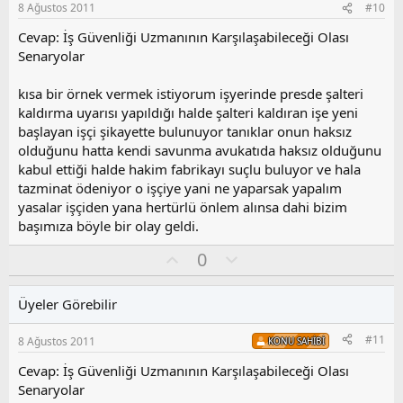
8 Ağustos 2011
#10
u
z
Cevap: İş Güvenliği Uzmanının Karşılaşabileceği Olası
o
Senaryolar
y
l
kısa bir örnek vermek istiyorum işyerinde presde şalteri
a
kaldırma uyarısı yapıldığı halde şalteri kaldıran işe yeni
başlayan işçi şikayette bulunuyor tanıklar onun haksız
olduğunu hatta kendi savunma avukatıda haksız olduğunu
kabul ettiği halde hakim fabrikayı suçlu buluyor ve hala
tazminat ödeniyor o işçiye yani ne yaparsak yapalım
yasalar işçiden yana hertürlü önlem alınsa dahi bizim
başımıza böyle bir olay geldi.
O
O
0
y
l
l
u
Üyeler Görebilir
a
m
s
#11
8 Ağustos 2011
KONU SAHIBI
u
z
Cevap: İş Güvenliği Uzmanının Karşılaşabileceği Olası
o
Senaryolar
y