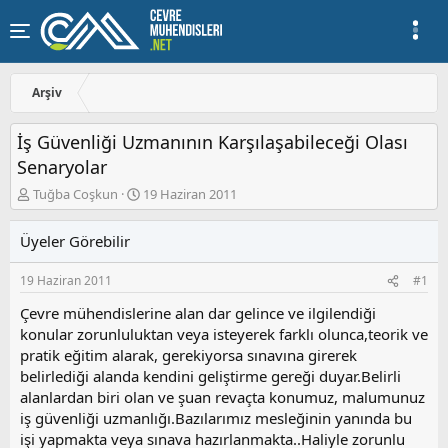
Arşiv
İş Güvenliği Uzmanının Karşılaşabileceği Olası
Senaryolar
K
B
Tuğba Coşkun
19 Haziran 2011
o
a
n
ş
Üyeler Görebilir
u
l
y
a
19 Haziran 2011
#1
u
n
b
g
Çevre mühendislerine alan dar gelince ve ilgilendiği
a
ı
konular zorunluluktan veya isteyerek farklı olunca,teorik ve
ş
ç
pratik eğitim alarak, gerekiyorsa sınavına girerek
l
t
a
a
belirlediği alanda kendini geliştirme gereği duyar.Belirli
t
r
alanlardan biri olan ve şuan revaçta konumuz, malumunuz
a
i
iş güvenliği uzmanlığı.Bazılarımız mesleğinin yanında bu
n
h
işi yapmakta veya sınava hazırlanmakta..Haliyle zorunlu
i