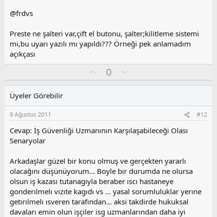
l
@frdvs
a
Preste ne şalteri var,çift el butonu, şalter;kilitleme sistemi
mi,bu uyarı yazılı mı yapıldı??? Örneği pek anlamadım
açıkçası
O
O
0
y
l
l
u
Üyeler Görebilir
a
m
s
9 Ağustos 2011
#12
u
z
Cevap: İş Güvenliği Uzmanının Karşılaşabileceği Olası
o
Senaryolar
y
l
Arkadaşlar güzel bir konu olmuş ve gerçekten yararlı
a
olacağını düşünüyorum... Boyle bır durumda ne olursa
olsun iş kazası tutanagıyla beraber ıscı hastaneye
gonderılmelı vızıte kagıdı vs ... yasal sorumluluklar yerıne
getırılmelı ısveren tarafından... aksi takdirde hukuksal
davaları emin olun işçiler isg uzmanlarından daha iyi