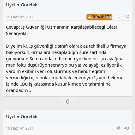
Üyeler Görebilir
#2
19 Haziran 2011
KONU SAHIBI
Cevap: İş Güvenliği Uzmanının Karşılaşabileceği Olası
Senaryolar
Diyelim ki, İş güvenliği c sınıfı olarak az tehlikeli 3 firmaya
bakıyorsun.Firmalara hesapladığın süre zarfında
gidiyorsun.Sen o anda, o firmada yokken bir işçi ayağına
manifoltu düşürüyor(senaryo bu ya),ve ayağı eziliyor.İlk
yardım ekibini yeni oluşturmuş ve henüz eğitim
vermediğin için onlar müdahale edemiyor.İş yeri hekimi
izinde...Bu iş kazasında kusur kimde ve tahmini ne
orandadır?..
O
O
0
y
l
l
u
Üyeler Görebilir
a
m
s
19 Haziran 2011
#3
u