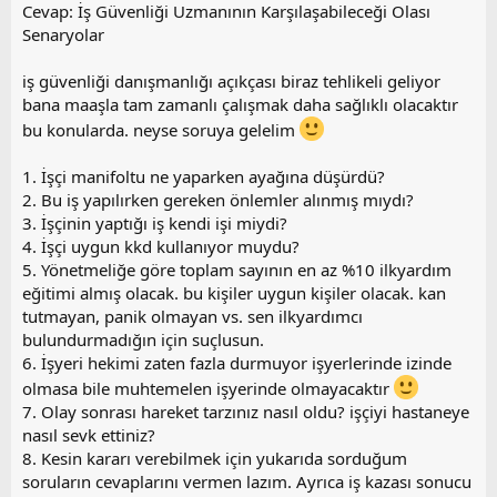
z
Cevap: İş Güvenliği Uzmanının Karşılaşabileceği Olası
o
Senaryolar
y
l
iş güvenliği danışmanlığı açıkçası biraz tehlikeli geliyor
a
bana maaşla tam zamanlı çalışmak daha sağlıklı olacaktır
bu konularda. neyse soruya gelelim
1. İşçi manifoltu ne yaparken ayağına düşürdü?
2. Bu iş yapılırken gereken önlemler alınmış mıydı?
3. İşçinin yaptığı iş kendi işi miydi?
4. İşçi uygun kkd kullanıyor muydu?
5. Yönetmeliğe göre toplam sayının en az %10 ilkyardım
eğitimi almış olacak. bu kişiler uygun kişiler olacak. kan
tutmayan, panik olmayan vs. sen ilkyardımcı
bulundurmadığın için suçlusun.
6. İşyeri hekimi zaten fazla durmuyor işyerlerinde izinde
olmasa bile muhtemelen işyerinde olmayacaktır
7. Olay sonrası hareket tarzınız nasıl oldu? işçiyi hastaneye
nasıl sevk ettiniz?
8. Kesin kararı verebilmek için yukarıda sorduğum
soruların cevaplarını vermen lazım. Ayrıca iş kazası sonucu