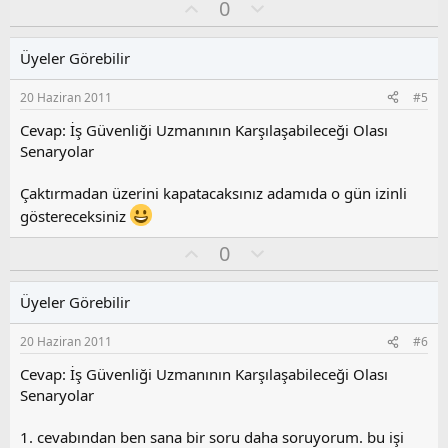
O
O
0
y
l
l
u
Üyeler Görebilir
a
m
s
20 Haziran 2011
#5
u
z
Cevap: İş Güvenliği Uzmanının Karşılaşabileceği Olası
o
Senaryolar
y
l
Çaktırmadan üzerini kapatacaksınız adamıda o gün izinli
a
göstereceksiniz
O
O
0
y
l
l
u
Üyeler Görebilir
a
m
s
20 Haziran 2011
#6
u
z
Cevap: İş Güvenliği Uzmanının Karşılaşabileceği Olası
o
Senaryolar
y
l
1. cevabından ben sana bir soru daha soruyorum. bu işi