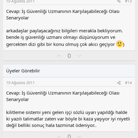
10 Ağustos 2011
#13
u
z
Cevap: İş Güvenliği Uzmanının Karşılaşabileceği Olası
o
Senaryolar
y
l
arkadaşlar paylaşacağınız bilgileri merakla bekliyorum.
a
bende iş güvenliği uzmanı olmayı düşünüyorum ve
gercekten dizi gibi bir konu olmuş çok akıcı geçiyor
)
O
O
0
y
l
l
u
Üyeler Görebilir
a
m
s
10 Ağustos 2011
#14
u
z
Cevap: İş Güvenliği Uzmanının Karşılaşabileceği Olası
o
Senaryolar
y
l
kilitleme sistemi yeni gelen işçi sözlü uyarı yapıldğı halde
a
ki yazılı talimatlar zaten var böyle bi kaza yaşıyor iyi niyetli
değil belliki sonuç hala tazminat ödeniyor..
O
O
0