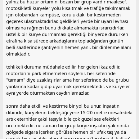
yalnız bu huzur ortamını bozan bir grup vardır maalesef.
motosikletli kuryeler yolu kısaltmak ve trafiğe takılmamak
için otobandan kampüse, koruluktaki bir kestirmeden
geçerek ulaşmaktadırlar. geldikleri yerde bir uyarı levhası
olmasına rağmen bunu dikkate almamakta ısrarcıdırlar.
üstelik bir kurye durmaması gerektiği bir yerde dururken
etrafına kısa sürede arkadaşlarını topladığından günün
belli saatlerinde şantiyenin hemen yanı, bir dinlenme alanı
olmaktadır.
tehlikeli duruma müdahale edilir. her gelen ikaz edilir.
motorlarını park etmemeleri söylenir. her seferinde
"tamam" diye uzaklaşırlar ama her seferinde de bu grubu
yanlarına kadar gidip uyarmak gerekmektedir. ve kuryeler
aynı yerde oturmaktan caydırılamazlar.
sonra daha etkili ve kestirme bir yol bulunur. inşaatın
dibinde, kuryelerin bekleştiği yere 15-20 metre mesafedeki
artık eternitler çakıl taşıyla bile çok güzel ses efektleri
üretmektedir. ne zaman bir grup kurye inşaatın yakınında
gölgede sigara içerken görülse hemen bir ufak taş ya da
yamuk bir çivi atılır eternitlerin üzerine (tercihen 4. kattan).