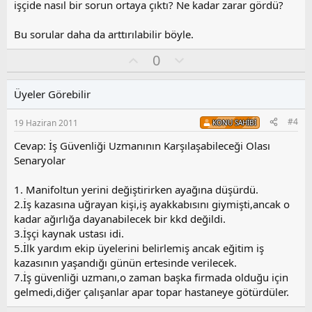
işçide nasıl bir sorun ortaya çıktı? Ne kadar zarar gördü?
Bu sorular daha da arttırılabilir böyle.
O
O
0
y
l
l
u
Üyeler Görebilir
a
m
s
#4
19 Haziran 2011
KONU SAHIBI
u
z
Cevap: İş Güvenliği Uzmanının Karşılaşabileceği Olası
o
Senaryolar
y
l
1. Manifoltun yerini değiştirirken ayağına düşürdü.
a
2.İş kazasına uğrayan kişi,iş ayakkabısını giymişti,ancak o
kadar ağırlığa dayanabilecek bir kkd değildi.
3.İşçi kaynak ustası idi.
5.İlk yardım ekip üyelerini belirlemiş ancak eğitim iş
kazasının yaşandığı günün ertesinde verilecek.
7.İş güvenliği uzmanı,o zaman başka firmada olduğu için
gelmedi,diğer çalışanlar apar topar hastaneye götürdüler.