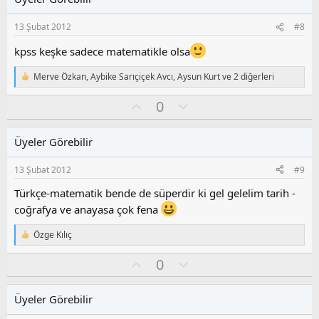
a
m
s
13 Şubat 2012
#8
u
z
kpss keşke sadece matematikle olsa
o
y
Merve Özkan
,
Aybike Sarıçiçek Avcı
,
Aysun Kurt
ve 2 diğerleri
T
l
e
a
O
O
0
p
k
y
l
i
l
u
l
Üyeler Görebilir
a
m
e
s
r
13 Şubat 2012
#9
:
u
z
Türkçe-matematik bende de süperdir ki gel gelelim tarih -
o
coğrafya ve anayasa çok fena
y
l
Özge Kılıç
T
a
e
O
O
0
p
k
y
l
i
l
u
l
Üyeler Görebilir
a
m
e
r