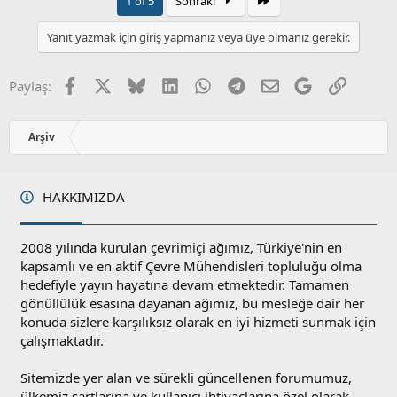
l
1 of 5
Sonraki
a
m
e
s
r
Yanıt yazmak için giriş yapmanız veya üye olmanız gerekir.
:
u
z
o
Facebook
X
Bluesky
LinkedIn
WhatsApp
Telegram
E-posta
Google
Link
Paylaş:
y
l
a
Arşiv
HAKKIMIZDA
2008 yılında kurulan çevrimiçi ağımız, Türkiye'nin en
kapsamlı ve en aktif Çevre Mühendisleri topluluğu olma
hedefiyle yayın hayatına devam etmektedir. Tamamen
gönüllülük esasına dayanan ağımız, bu mesleğe dair her
konuda sizlere karşılıksız olarak en iyi hizmeti sunmak için
çalışmaktadır.
Sitemizde yer alan ve sürekli güncellenen forumumuz,
ülkemiz şartlarına ve kullanıcı ihtiyaçlarına özel olarak