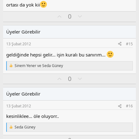
z
ortası da yok kii
o
y
O
O
0
l
y
l
a
l
u
Üyeler Görebilir
a
m
s
13 Şubat 2012
#15
u
z
geldiğinde hepsi gelir... işin kuralı bu sanırım...
o
y
Sinem Yener
ve
Seda Güney
T
l
e
a
O
O
0
p
k
y
l
i
l
u
l
Üyeler Görebilir
a
m
e
s
r
13 Şubat 2012
#16
:
u
z
kesinliklee... öle oluyorr..
o
y
Seda Güney
T
l
e