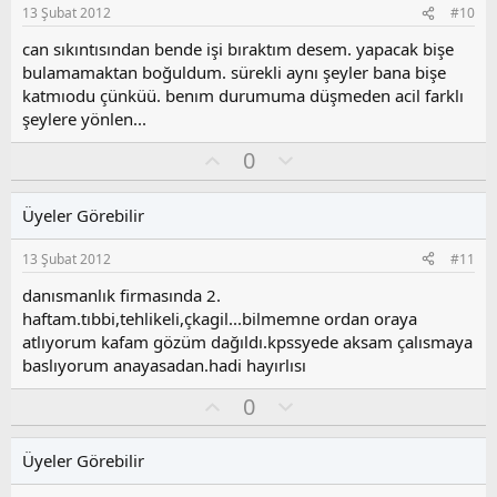
s
13 Şubat 2012
#10
:
u
z
can sıkıntısından bende işi bıraktım desem. yapacak bişe
o
bulamamaktan boğuldum. sürekli aynı şeyler bana bişe
y
katmıodu çünküü. benım durumuma düşmeden acil farklı
l
şeylere yönlen...
a
O
O
0
y
l
l
u
Üyeler Görebilir
a
m
s
13 Şubat 2012
#11
u
z
danısmanlık firmasında 2.
o
haftam.tıbbi,tehlikeli,çkagil...bilmemne ordan oraya
y
atlıyorum kafam gözüm dağıldı.kpssyede aksam çalısmaya
l
baslıyorum anayasadan.hadi hayırlısı
a
O
O
0
y
l
l
u
Üyeler Görebilir
a
m
s