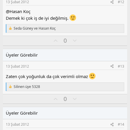
13 Şubat 2012
#12
u
z
@Hasan Koç
o
Demek ki çok iş de iyi değilmiş.
y
l
Seda Güney
ve
Hasan Koç
T
a
e
O
O
0
p
k
y
l
i
l
u
l
Üyeler Görebilir
a
m
e
s
r
13 Şubat 2012
#13
:
u
z
Zaten çok yoğunluk da çok verimli olmaz
o
y
Silinen üye 5328
T
l
e
a
O
O
0
p
k
y
l
i
l
u
l
Üyeler Görebilir
a
m
e
s
r
13 Şubat 2012
#14
:
u