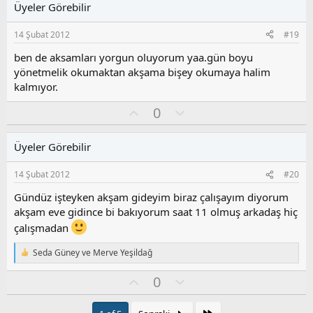
Üyeler Görebilir
a
m
s
14 Şubat 2012
#19
u
z
ben de aksamları yorgun oluyorum yaa.gün boyu
o
yönetmelik okumaktan akşama bişey okumaya halim
y
kalmıyor.
l
a
O
O
0
y
l
l
u
Üyeler Görebilir
a
m
s
14 Şubat 2012
#20
u
z
Gündüz işteyken akşam gideyim biraz çalışayım diyorum
o
akşam eve gidince bi bakıyorum saat 11 olmuş arkadaş hiç
y
çalışmadan
l
a
Seda Güney
ve
Merve Yeşildağ
T
e
O
O
0
p
k
y
l
i
l
u
Son