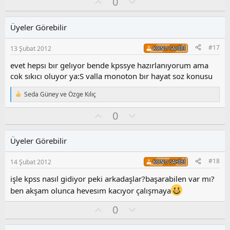
O
O
0
a
p
k
y
l
i
l
u
l
Üyeler Görebilir
a
m
e
s
r
#17
13 Şubat 2012
KONU SAHIBI
:
u
z
evet hepsı bır gelıyor bende kpssye hazırlanıyorum ama
o
cok sıkıcı oluyor ya:S valla monoton bır hayat soz konusu
y
l
Seda Güney
ve
Özge Kılıç
T
a
e
O
O
0
p
k
y
l
i
l
u
l
Üyeler Görebilir
a
m
e
s
r
#18
14 Şubat 2012
KONU SAHIBI
:
u
z
işle kpss nasıl gidiyor peki arkadaşlar?başarabilen var mı?
o
ben akşam olunca hevesım kacıyor çalışmaya
y
l
O
O
0
a
y
l
l
u