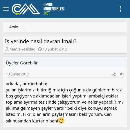
Arşiv
İş yerinde nasıl davranılmalı?
K
B
Merve Yeşildağ
13 Şubat 2012
o
a
n
ş
Üyeler Görebilir
u
l
y
a
13 Şubat 2012
#1
u
n
b
g
arkadaşlar merhaba;
a
ı
şu an işlerimizi bitirdiğimiz için çoğunlukla günlerim biraz
ş
ç
boş geçiyor ve aklımdaolan işleri yaptım, ambalaj atıkları
l
t
a
a
toplama ayırma tesisinde çalışıyorum ve neler yapabilirim?
t
r
aklıma gelmeyen şeyler vardır belki diye konuyu açmak
a
i
istedim. Fikri olanların paylaşmasını beklıyorum. Can
n
h
sıkıntısından kurtarın beni
i