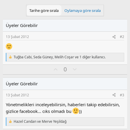
Tarihe göre sırala
Oylamaya göre sırala
Üyeler Görebilir
13 Şubat 2012
#2
Tuğba Cabi
,
Seda Güney
,
Melih Coşar
ve 1 diğer kullanıcı.
T
e
O
O
0
p
k
y
l
i
l
u
l
Üyeler Görebilir
a
m
e
s
r
13 Şubat 2012
#3
:
u
z
Yönetmelikleri inceleyebilirsin, haberleri takip edebilirsin,
o
gizlice facebook... cıks olmadı bu
))
y
l
Hazel Candan
ve
Merve Yeşildağ
T
a
e