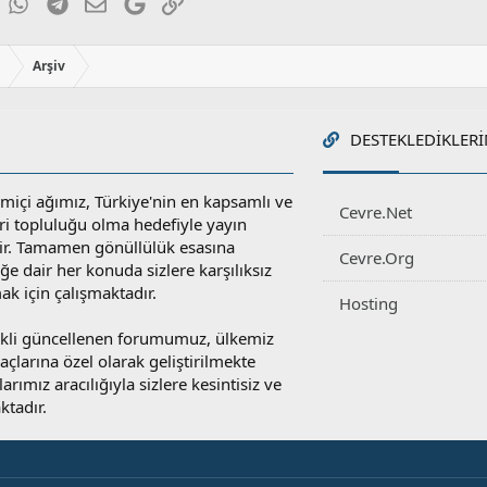
ky
inkedIn
WhatsApp
Telegram
E-posta
Google
Link
ı
Arşiv
DESTEKLEDIKLERI
miçi ağımız, Türkiye'nin en kapsamlı ve
Cevre.Net
ri topluluğu olma hedefiyle yayın
r. Tamamen gönüllülük esasına
Cevre.Org
e dair her konuda sizlere karşılıksız
ak için çalışmaktadır.
Hosting
rekli güncellenen forumumuz, ülkemiz
yaçlarına özel olarak geliştirilmekte
rımız aracılığıyla sizlere kesintisiz ve
ktadır.