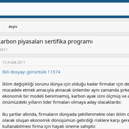
ı
Arşiv
 karbon piyasaları sertifika programı
 2011
15 Aralık 2011
Ekli dosyayı görüntüle 11574
İklim değişikliği sorunu dünya için olduğu kadar firmalar için de
mücadele etmek amacıyla alınacak önlemler aynı zamanda şirketl
ekonomik bir modeli benimsemiş, karbon ayak izini ölçmüş ve a
önümüzdeki yılların lider firmaları olmaya aday olacaklardır.
Bu şartlar altında, firmaların dünyada şekillenmekte olan iklim d
olarak oluşan ekonomik dönüşümün getirdiği risklere karşı gerekl
kullanabilmesi firma için hayati öneme sahiptir.