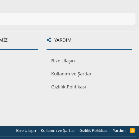
MIZ
YARDIM
Bize Ulaşın
Kullanım ve Şartlar
Gizlilik Politikası
Bize Ulaşın
Kullanım ve Şartlar
Gizlilik Politikası
Yardım
R
S
S