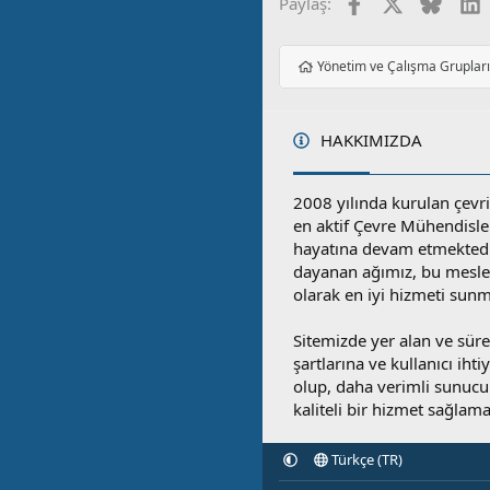
Facebook
X
Blues
L
Paylaş:
Yönetim ve Çalışma Gruplar
HAKKIMIZDA
2008 yılında kurulan çevri
en aktif Çevre Mühendisle
hayatına devam etmektedi
dayanan ağımız, bu mesleğ
olarak en iyi hizmeti sunm
Sitemizde yer alan ve sü
şartlarına ve kullanıcı ihti
olup, daha verimli sunucula
kaliteli bir hizmet sağlama
Türkçe (TR)