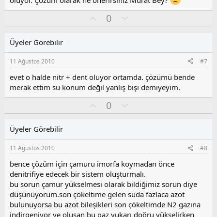
oluyor. Çözüm olarak ne önerirsiniz Murat Bey?
l
a
O
O
0
y
l
l
u
Üyeler Görebilir
a
m
s
11 Ağustos 2010
#7
u
z
evet o halde nitr + dent oluyor ortamda. çözümü bende
o
merak ettim su konum değil yanlış bişi demiyeyim.
y
O
O
l
0
y
l
a
l
u
Üyeler Görebilir
a
m
s
11 Ağustos 2010
#8
u
z
bence çözüm için çamuru imorfa koymadan önce
o
denitrifiye edecek bir sistem oluşturmalı.
y
bu sorun çamur yükselmesi olarak bildiğimiz sorun diye
l
düşünüyorum.son çökeltime gelen suda fazlaca azot
a
bulunuyorsa bu azot bileşikleri son çökeltimde N2 gazına
indirgeniyor ve oluşan bu gaz yukarı doğru yükselirken