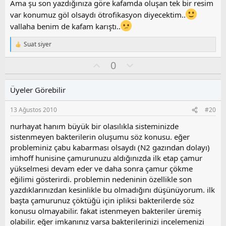
Ama şu son yazdığınıza göre kafamda oluşan tek bir resim
var konumuz göl olsaydı ötrofikasyon diyecektim..
vallaha benim de kafam karıştı..
Suat siyer
T
e
O
O
0
p
k
y
l
i
l
u
l
Üyeler Görebilir
a
m
e
s
r
13 Ağustos 2010
#20
:
u
z
nurhayat hanım büyük bir olasılıkla sisteminizde
o
sistenmeyen bakterilerin oluşumu söz konusu. eğer
y
probleminiz çabu kabarması olsaydı (N2 gazından dolayı)
l
imhoff hunisine çamurunuzu aldığınızda ilk etap çamur
a
yükselmesi devam eder ve daha sonra çamur çökme
eğilimi gösterirdi. problemin nedeninin özellikle son
yazdıklarınızdan kesinlikle bu olmadığını düşünüyorum. ilk
başta çamurunuz çöktüğü için ipliksi bakterilerde söz
konusu olmayabilir. fakat istenmeyen bakteriler üremiş
olabilir. eğer imkanınız varsa bakterilerinizi incelemenizi