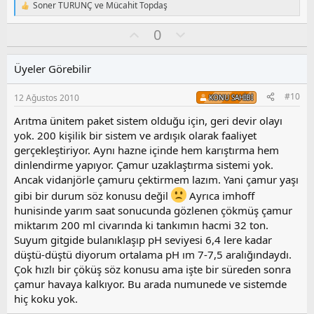
Soner TURUNÇ
ve
Mücahit Topdaş
T
e
O
O
0
p
k
y
l
i
l
u
l
Üyeler Görebilir
a
m
e
s
r
#10
12 Ağustos 2010
KONU SAHIBI
:
u
z
Arıtma ünitem paket sistem olduğu için, geri devir olayı
o
yok. 200 kişilik bir sistem ve ardışık olarak faaliyet
y
gerçekleştiriyor. Aynı hazne içinde hem karıştırma hem
l
dinlendirme yapıyor. Çamur uzaklaştırma sistemi yok.
a
Ancak vidanjörle çamuru çektirmem lazım. Yani çamur yaşı
gibi bir durum söz konusu değil
Ayrıca imhoff
hunisinde yarım saat sonucunda gözlenen çökmüş çamur
miktarım 200 ml civarında ki tankımın hacmi 32 ton.
Suyum gitgide bulanıklaşıp pH seviyesi 6,4 lere kadar
düştü-düştü diyorum ortalama pH ım 7-7,5 aralığındaydı.
Çok hızlı bir çöküş söz konusu ama işte bir süreden sonra
çamur havaya kalkıyor. Bu arada numunede ve sistemde
hiç koku yok.