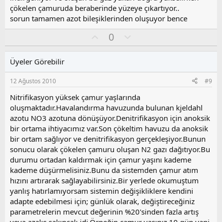
çökelen çamuruda beraberinde yüzeye çıkartıyor..
sorun tamamen azot bileşiklerinden oluşuyor bence
O
O
0
y
l
l
u
Üyeler Görebilir
a
m
s
12 Ağustos 2010
#9
u
z
Nitrifikasyon yüksek çamur yaşlarında
o
oluşmaktadır.Havalandırma havuzunda bulunan kjeldahl
y
azotu NO3 azotuna dönüşüyor.Denitrifikasyon için anoksik
l
bir ortama ihtiyacımız var.Son çökeltim havuzu da anoksik
a
bir ortam sağlıyor ve denitrifikasyon gerçekleşiyor.Bunun
sonucu olarak çökelen çamuru oluşan N2 gazı dağıtıyor.Bu
durumu ortadan kaldırmak için çamur yaşını kademe
kademe düşürmelisiniz.Bunu da sistemden çamur atım
hızını artırarak sağlayabilirsiniz.Bir yerlede okumuştum
yanlış hatırlamıyorsam sistemin değişikliklere kendini
adapte edebilmesi için; günlük olarak, değiştireceğiniz
parametrelerin mevcut değerinin %20'sinden fazla artış
veya azalış sakıncalı idi.Örneğin çamur yaşınız 10 gün yani