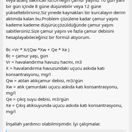
bir gün içinde 8 güne düşürebilir veya 12 güne
yükseltebilirsiniz.Siz yinede kaynakları bir kurcalayın derim
aklımda kalan bu.Problem çözülene kadar çamur yaşını
kademe kademe düşürür,çözüldüğünde çamur yaşını
sabitlersiniz.Size çamur yaşını ve fazla çamur debisini
hesaplayabileceğiniz bir formül atıyorum.
θc =Vr * X/(Qw *Xw + Qe * Xe )
θc = çamur yaşı, gün
Vr = havalandırma havuzu hacmi, m3
X = havalandırma havuzundaki uçucu askıda katı
konsantrasyonu, mg/l
Qw = atılan atıkçamur debisi, m3/gün
Xw = atık çamurdaki uçucu askıda katı konsantrasyonu,
mg/l
Qe = çıkış suyu debisi, m3/gün
Xe = Çıkış atıksuyunda uçucu askıda katı konsantrasyonu,
mg/l
İnşallah yardımcı olabilmişimdir. İyi çalışmalar.