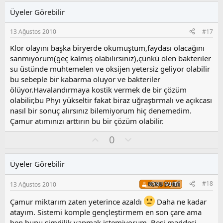
l
u
Üyeler Görebilir
a
m
s
13 Ağustos 2010
#17
u
z
Klor olayını başka biryerde okumuştum,faydası olacağını
o
sanmıyorum(geç kalmış olabilirsiniz),çünkü ölen bakteriler
y
su üstünde muhtemelen ve oksijen yetersiz geliyor olabilir
l
bu sebeple bir kabarma oluyor ve bakteriler
a
ölüyor.Havalandırmaya kostik vermek de bir çözüm
olabilir,bu Phyı yükseltir fakat biraz uğraştırmalı ve açıkcası
nasıl bir sonuç alırsınız bilemiyorum hiç denemedim.
Çamur atımınızı arttırın bu bir çözüm olabilir.
O
O
0
y
l
l
u
Üyeler Görebilir
a
m
s
#18
13 Ağustos 2010
KONU SAHIBI
u
z
Çamur miktarım zaten yeterince azaldı
Daha ne kadar
o
atayım. Sistemi komple gençleştirmem en son çare ama
y
ben bunu şimdilik yapmak istemiyorum. Besi maddesi