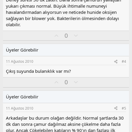
o
yukarı çıkması normal. Büyük ihtimalle numuneyi
y
havalandırmadan alıyorsun ve neticede hunide oksijen
l
sağlayan bir blower yok. Bakterilerin ölmesinden dolayı
a
olabilir.
O
O
0
y
l
l
u
Üyeler Görebilir
a
m
s
11 Ağustos 2010
#4
u
z
Çıkış suyunda bulanıklık var mı?
o
O
O
0
y
y
l
l
l
u
a
Üyeler Görebilir
a
m
s
11 Ağustos 2010
#5
u
z
Arkadaşlar bu durum olağan değildir. Normal şartlarda 30
o
dk dan sonra çamur dağılmaz aksine çökelme daha fazla
y
olur. Ancak Çökelebilen katıların % 90'ın dan fazlası ilk