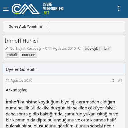
Su ve Atık Yönetimi
İmhoff Hunisi
K
B
E
Nurhayat Karadağ
11 Ağustos 2010
biyolojik
huni
o
a
t
imhoff
numune
n
ş
i
u
l
k
y
a
e
Üyeler Görebilir
u
n
t
b
g
l
11 Ağustos 2010
#1
a
ı
e
ş
ç
r
Arkadaşlar,
l
t
a
a
İmhoff hunisine koyduğum biyolojik arıtmadan aldığım
t
r
numune, ilk 30 dakika düzgün bir şekilde çöküyor fakat
a
i
daha sonra gidip baktığımda, çamurun yukarı çıktığını ve
n
h
bir kısmının da dipte bulunduğunu ve orta kısımda hafif
i
bulanık bir su oluştuğunu gördüm. Bunun sebebi nedir