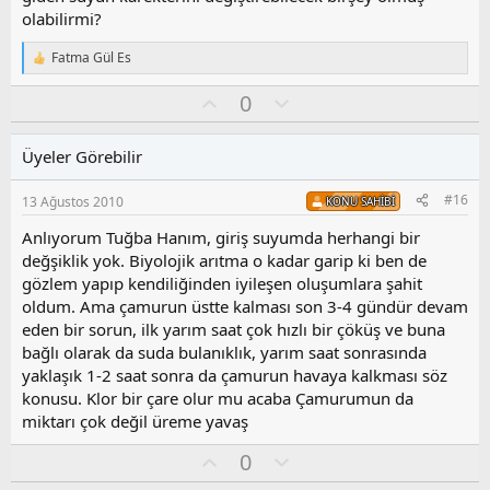
olabilirmi?
Fatma Gül Es
T
e
O
O
0
p
k
y
l
i
l
u
l
Üyeler Görebilir
a
m
e
s
r
#16
13 Ağustos 2010
KONU SAHIBI
:
u
z
Anlıyorum Tuğba Hanım, giriş suyumda herhangi bir
o
değşiklik yok. Biyolojik arıtma o kadar garip ki ben de
y
gözlem yapıp kendiliğinden iyileşen oluşumlara şahit
l
oldum. Ama çamurun üstte kalması son 3-4 gündür devam
a
eden bir sorun, ilk yarım saat çok hızlı bir çöküş ve buna
bağlı olarak da suda bulanıklık, yarım saat sonrasında
yaklaşık 1-2 saat sonra da çamurun havaya kalkması söz
konusu. Klor bir çare olur mu acaba Çamurumun da
miktarı çok değil üreme yavaş
O
O
0
y
l