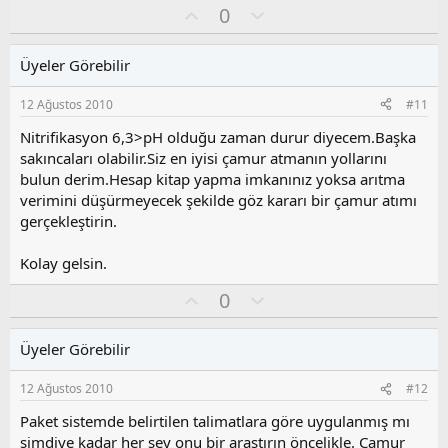
O
O
0
y
l
l
u
Üyeler Görebilir
a
m
s
12 Ağustos 2010
#11
u
z
Nitrifikasyon 6,3>pH olduğu zaman durur diyecem.Başka
o
sakıncaları olabilir.Siz en iyisi çamur atmanın yollarını
y
bulun derim.Hesap kitap yapma imkanınız yoksa arıtma
l
verimini düşürmeyecek şekilde göz kararı bir çamur atımı
a
gerçekleştirin.
Kolay gelsin.
O
O
0
y
l
l
u
Üyeler Görebilir
a
m
s
12 Ağustos 2010
#12
u
z
Paket sistemde belirtilen talimatlara göre uygulanmış mı
o
şimdiye kadar her şey onu bir araştırın öncelikle. Çamur