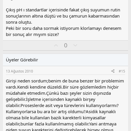
o
y
Çıkış pH ı standartlar içerisinde fakat çıkış suyumun rutin
l
sonuçlarının altına düştü ve bu çamurun kabarmasından
a
sonra oluştu.
Peki bir soru daha sormak istiyorum klorlamayı denesem
bir sonuç alır mıyım sizce?
O
O
0
y
l
l
u
Üyeler Görebilir
a
m
s
13 Ağustos 2010
#15
u
z
Girişi neden sordum;benim de buna benzer bir problemim
o
vardı.Kendi kendine düzeldi.Bir süre gözlemledim hiçbir
y
müdahale etmedim.Çünkü bazı şeyler sizin dışınızda
l
gelişebilir.İşletme içerisinden kaynaklı birşey
a
olabilir.Proseslerde asit veya türevlerini kullanıyorlarmı?
Kullanıyorlarsa bu ara bir artış oldumu?Asidik kaynaklı
olmasa bile kullanılan bazik karekterli kimyasallar
olabilir,bunlar fazla kullanılmamış olabilir.Yani arıtmaya
giden suyun karekterini değiştirebilecek birşey olmuş