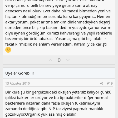
l
verip çamuru belli bir seviyeye getirip sonra atmayı
a
denesem nasıl olur? Evet daha bir tanesi bitmeden yeni ve
hiç tanık olmadığım bir sorunla karşı karşıyayım... Hemen
aktarıyorum, paket arıtma tankım dinlenmedeyken deşarj
etmeden önce bi çıkıp bakiim dedim yüzeyde çamur var mı
diye aynen gördüğüm kırmızı kahverengi ve yeşil renklerle
bezenmiş bir örtü tabakası. Yosunlaşma gibi bişi olabilir
fakat kırmızılık ne anlam veremedim. Kafam iyice karıştı
O
O
0
y
l
l
u
Üyeler Görebilir
a
m
s
13 Ağustos 2010
#19
u
z
Bir kere şu bir gerçek;sudaki oksijen yetersiz kalıyor çünkü
o
ipliksi bakteriler ürüyor ve bu tip bakteriler diğer normal
y
bakterilere nazaran daha fazla oksijen tüketirler.Aynı
l
zamanda dediğiniz gibi N-P takviyesi yapmak mantıklı
a
gözüküyor.Organik yük azalmış olabilir.