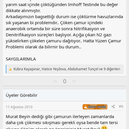
l
yarım saat içinde çöktüğünden Imhoff Testinde bu değer
a
dikkate alınmıştır.
Arkadaşımızın bagsettiği durum ise çöktürme havuzlarında
sık yaşanan bi problemdir.. Çöken çamur içindeki
anaerobik ortamda bir süre sonra Nitrifikasyon ve
Denitrifikasyon süreçleri başlıyor. Açığa çıkan N2 gazı
yükselirken çökelen çamuru dağıtıyor.. Hatta Yüzen Çamur
Problemi olarak da bilirnir bu durum..
SAYGILARIMLA
Kübra Kayapınar
,
Hatice Yeşilova
,
Abdulsamet Tunçel
ve 9 diğerleri
T
e
O
O
0
p
k
y
l
i
l
u
l
Üyeler Görebilir
a
m
e
s
r
#6
11 Ağustos 2010
KONU SAHIBI
:
u
z
Murat Beyin dediği gibi çamurun ilerleyen zamanlarda
o
daha çok çökmesi sıkışması gerekli oysa bende tam tersi
y