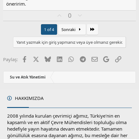
öneririm.
O
O
0
y
l
l
u
Son
1 of 4
Sonraki
a
m
s
Yanıt yazmak için giriş yapmanız veya üye olmanız gerekir.
u
z
o
Facebook
X
Bluesky
LinkedIn
WhatsApp
Telegram
E-posta
Google
Link
Paylaş:
y
l
a
Su ve Atık Yönetimi
HAKKIMIZDA
2008 yılında kurulan çevrimiçi ağımız, Türkiye'nin en
kapsamlı ve en aktif Çevre Mühendisleri topluluğu olma
hedefiyle yayın hayatına devam etmektedir. Tamamen
gönüllülük esasına dayanan ağımız, bu mesleğe dair her