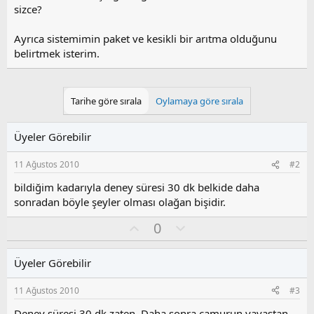
sizce?
Ayrıca sistemimin paket ve kesikli bir arıtma olduğunu
belirtmek isterim.
Tarihe göre sırala
Oylamaya göre sırala
Üyeler Görebilir
11 Ağustos 2010
#2
bildiğim kadarıyla deney süresi 30 dk belkide daha
sonradan böyle şeyler olması olağan bişidir.
O
O
0
y
l
l
u
Üyeler Görebilir
a
m
s
11 Ağustos 2010
#3
u
z
Deney süresi 30 dk zaten. Daha sonra çamurun yavaştan