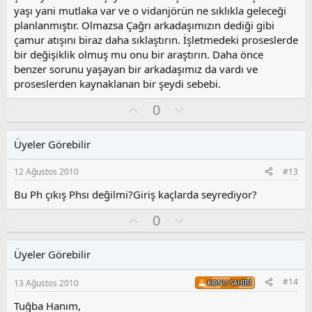
y
yaşı yani mutlaka var ve o vidanjörün ne sıklıkla geleceği
l
planlanmıştır. Olmazsa Çağrı arkadaşımızın dediği gibi
a
çamur atışını biraz daha sıklaştırın. İşletmedeki proseslerde
bir değişiklik olmuş mu onu bir araştırın. Daha önce
benzer sorunu yaşayan bir arkadaşımız da vardı ve
proseslerden kaynaklanan bir şeydi sebebi.
O
O
0
y
l
l
u
Üyeler Görebilir
a
m
s
12 Ağustos 2010
#13
u
z
Bu Ph çıkış Phsı değilmi?Giriş kaçlarda seyrediyor?
o
O
O
0
y
y
l
l
l
u
a
Üyeler Görebilir
a
m
s
#14
13 Ağustos 2010
KONU SAHIBI
u
z
Tuğba Hanım,