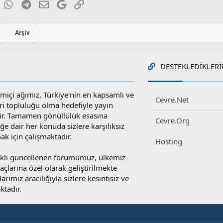
ky
inkedIn
WhatsApp
Telegram
E-posta
Google
Link
:
ı
Arşiv
DESTEKLEDIKLERI
miçi ağımız, Türkiye'nin en kapsamlı ve
Cevre.Net
ri topluluğu olma hedefiyle yayın
r. Tamamen gönüllülük esasına
Cevre.Org
e dair her konuda sizlere karşılıksız
ak için çalışmaktadır.
Hosting
rekli güncellenen forumumuz, ülkemiz
yaçlarına özel olarak geliştirilmekte
rımız aracılığıyla sizlere kesintisiz ve
ktadır.