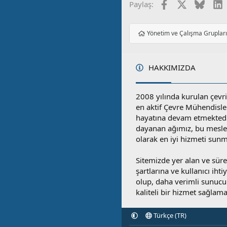
Facebook
X
Blues
L
Paylaş:
Yönetim ve Çalışma Gruplar
HAKKIMIZDA
2008 yılında kurulan çevri
en aktif Çevre Mühendisle
hayatına devam etmektedi
dayanan ağımız, bu mesleğ
olarak en iyi hizmeti sunm
Sitemizde yer alan ve sü
şartlarına ve kullanıcı ihti
olup, daha verimli sunucula
kaliteli bir hizmet sağlama
Türkçe (TR)