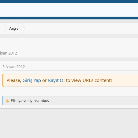
ı
Arşiv
e
isan 2012
3 Nisan 2012
Please,
Giriş Yap
or
Kayıt Ol
to view URLs content!
Eftelya
ve
dythrambos
T
e
p
k
i
l
e
r