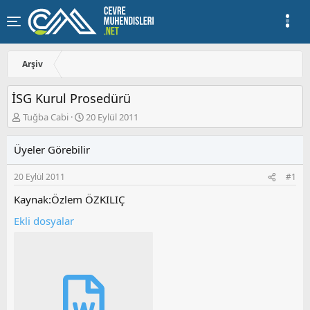
Arşiv
İSG Kurul Prosedürü
K
B
Tuğba Cabi
20 Eylül 2011
o
a
n
ş
Üyeler Görebilir
u
l
y
a
20 Eylül 2011
#1
u
n
b
g
Kaynak:Özlem ÖZKILIÇ
a
ı
ş
ç
Ekli dosyalar
l
t
a
a
t
r
a
i
n
h
i