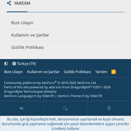
YARDIM
Bize Ulaşın
Kullanım ve Şartlar
Gizlilik Politikası
Türkçe (TR)
Bize Ulaşın
Kullanım ve Şartlar
Gizlilik Politikası
Yardım
R
S
S
®
Community platform by XenForo
© 2010-2025 XenForo Ltd.
Parts of this site powered by
add-ons from DragonByte™
©2011-2026
DragonByte Technologies
(
Details
)
XenForo Language © by ©XenTR
|
Xenforo Theme
© by ©XenTR
Bu site, içeriği kişiselleştirmek, deneyiminize uyarlamak ve kayıt olmanız
durumunda giriş yapmanızı sağlamak için yasal düzenlemelere uygun çerezler
(cookies) kullanır.