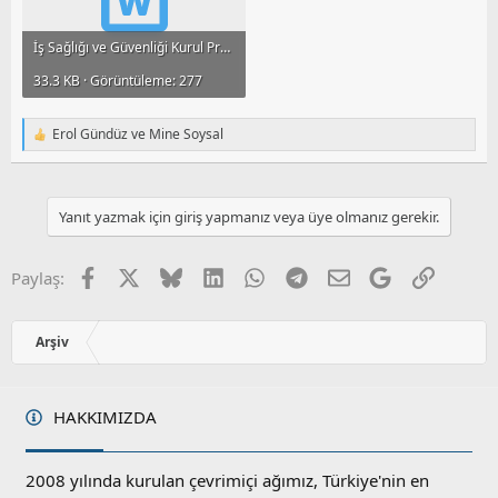
İş Sağlığı ve Güvenliği Kurul Prosedürü.doc
33.3 KB · Görüntüleme: 277
Erol Gündüz
ve
Mine Soysal
T
e
p
k
i
Yanıt yazmak için giriş yapmanız veya üye olmanız gerekir.
l
e
r
Facebook
X
Bluesky
LinkedIn
WhatsApp
Telegram
E-posta
Google
Link
Paylaş:
:
Arşiv
HAKKIMIZDA
2008 yılında kurulan çevrimiçi ağımız, Türkiye'nin en