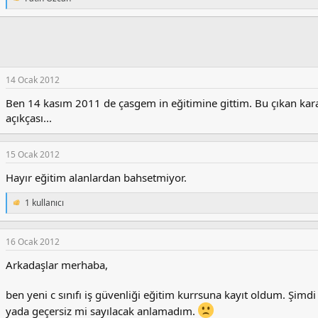
T
e
p
k
i
l
e
14 Ocak 2012
r
:
Ben 14 kasım 2011 de çasgem in eğitimine gittim. Bu çıkan kar
açıkçası...
15 Ocak 2012
Hayır eğitim alanlardan bahsetmiyor.
1 kullanıcı
T
e
p
k
16 Ocak 2012
i
Arkadaşlar merhaba,
l
e
r
ben yeni c sınıfı iş güvenliği eğitim kurrsuna kayıt oldum. Şi
:
yada geçersiz mi sayılacak anlamadım.