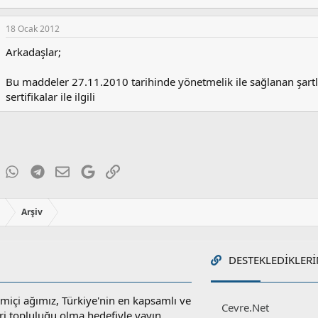
18 Ocak 2012
Arkadaşlar;
Bu maddeler 27.11.2010 tarihinde yönetmelik ile sağlanan şartlar
sertifikalar ile ilgili
ky
inkedIn
WhatsApp
Telegram
E-posta
Google
Link
ı
Arşiv
DESTEKLEDIKLERI
miçi ağımız, Türkiye'nin en kapsamlı ve
Cevre.Net
ri topluluğu olma hedefiyle yayın