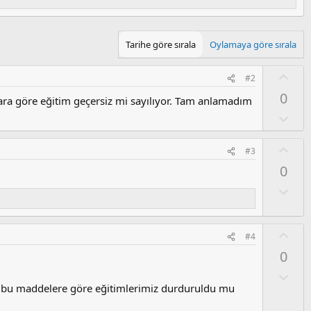
Tarihe göre sırala
Oylamaya göre sırala
O
#2
y
0
ara göre eğitim geçersiz mi sayılıyor. Tam anlamadım
l
a
O
l
u
O
#3
m
y
0
s
l
u
a
O
z
l
o
u
y
m
O
#4
l
s
y
0
a
u
l
z
a
O
o
l
mdi bu maddelere göre eğitimlerimiz durduruldu mu
y
u