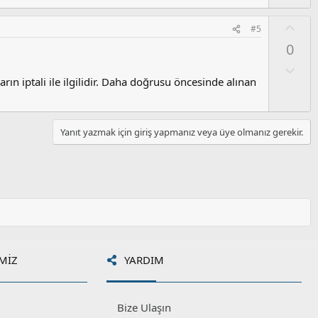
l
m
a
s
O
#5
u
y
0
z
l
o
a
O
y
l
ın iptali ile ilgilidir. Daha doğrusu öncesinde alınan
l
u
a
m
s
Yanıt yazmak için giriş yapmanız veya üye olmanız gerekir.
u
z
o
y
l
a
MIZ
YARDIM
Bize Ulaşın