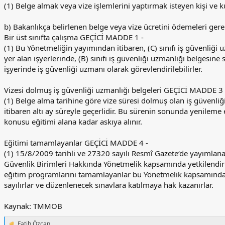
(1) Belge almak veya vize işlemlerini yaptırmak isteyen kişi ve k
b) Bakanlıkça belirlenen belge veya vize ücretini ödemeleri gerek
Bir üst sınıfta çalışma GEÇİCİ MADDE 1 -
(1) Bu Yönetmeliğin yayımından itibaren, (C) sınıfı iş güvenliği uz
yer alan işyerlerinde, (B) sınıfı iş güvenliği uzmanlığı belgesine s
işyerinde iş güvenliği uzmanı olarak görevlendirilebilirler.
Vizesi dolmuş iş güvenliği uzmanlığı belgeleri GEÇİCİ MADDE 3 
(1) Belge alma tarihine göre vize süresi dolmuş olan iş güvenli
itibaren altı ay süreyle geçerlidir. Bu sürenin sonunda yenileme
konusu eğitimi alana kadar askıya alınır.
Eğitimi tamamlayanlar GEÇİCİ MADDE 4 -
(1) 15/8/2009 tarihli ve 27320 sayılı Resmî Gazete‘de yayımlanan
Güvenlik Birimleri Hakkında Yönetmelik kapsamında yetkilendir
eğitim programlarını tamamlayanlar bu Yönetmelik kapsamında y
sayılırlar ve düzenlenecek sınavlara katılmaya hak kazanırlar.
Kaynak: TMMOB
Fatih Özcan