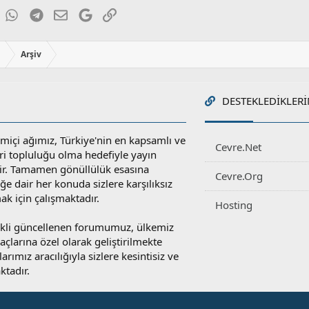
ky
inkedIn
WhatsApp
Telegram
E-posta
Google
Link
ı
Arşiv
DESTEKLEDIKLERI
miçi ağımız, Türkiye'nin en kapsamlı ve
Cevre.Net
ri topluluğu olma hedefiyle yayın
r. Tamamen gönüllülük esasına
Cevre.Org
e dair her konuda sizlere karşılıksız
ak için çalışmaktadır.
Hosting
rekli güncellenen forumumuz, ülkemiz
yaçlarına özel olarak geliştirilmekte
rımız aracılığıyla sizlere kesintisiz ve
ktadır.