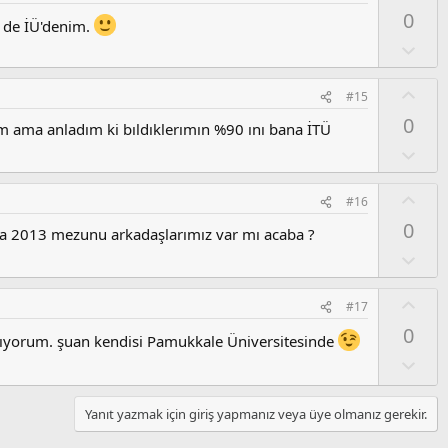
u
y
0
z
l
 de İÜ'denim.
o
a
O
y
l
l
u
O
#15
a
m
y
0
s
 ama anladım ki bıldıklerımın %90 ını bana İTÜ
l
u
a
O
z
l
o
u
O
#16
y
m
y
l
0
s
ya 2013 mezunu arkadaşlarımız var mı acaba ?
l
a
u
a
O
z
l
o
u
O
#17
y
m
y
l
0
s
l
alıyorum. şuan kendisi Pamukkale Üniversitesinde
a
u
a
O
z
l
o
u
Yanıt yazmak için giriş yapmanız veya üye olmanız gerekir.
y
m
l
s