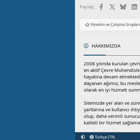
Facebook
X
Blues
L
Paylaş:
Yönetim ve Çalışma Gruplar
HAKKIMIZDA
2008 yılında kurulan çevri
en aktif Çevre Mühendisle
hayatına devam etmektedi
dayanan ağımız, bu mesleğ
olarak en iyi hizmeti sunm
Sitemizde yer alan ve sü
şartlarına ve kullanıcı ihti
olup, daha verimli sunucula
kaliteli bir hizmet sağlama
Türkçe (TR)