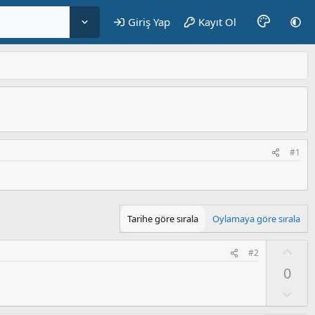
Giriş Yap
Kayıt Ol
#1
Tarihe göre sırala
Oylamaya göre sırala
O
#2
y
0
l
a
O
l