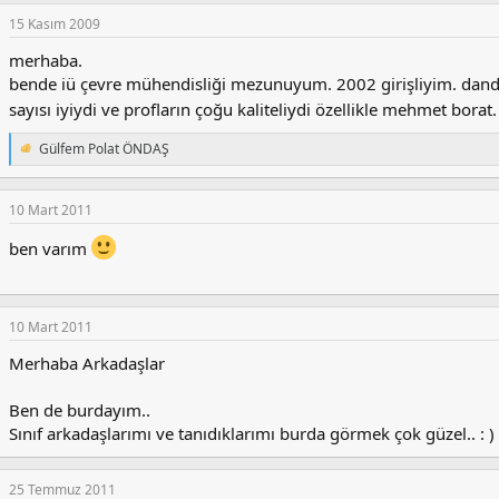
15 Kasım 2009
merhaba.
bende iü çevre mühendisliği mezunuyum. 2002 girişliyim. dand
sayısı iyiydi ve profların çoğu kaliteliydi özellikle mehmet bora
Gülfem Polat ÖNDAŞ
T
e
p
k
10 Mart 2011
i
l
ben varım
e
r
:
10 Mart 2011
Merhaba Arkadaşlar
Ben de burdayım..
Sınıf arkadaşlarımı ve tanıdıklarımı burda görmek çok güzel.. : )
25 Temmuz 2011