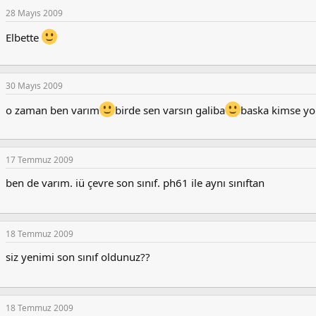
28 Mayıs 2009
Elbette
30 Mayıs 2009
o zaman ben varım
birde sen varsın galiba
baska kimse yo
17 Temmuz 2009
ben de varım. iü çevre son sınıf. ph61 ile aynı sınıftan
18 Temmuz 2009
siz yenimi son sınıf oldunuz??
18 Temmuz 2009