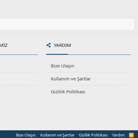
a
u
z
o
y
l
a
MIZ
YARDIM
Bize Ulaşın
Kullanım ve Şartlar
Gizlilik Politikası
Bize Ulaşın
Kullanım ve Şartlar
Gizlilik Politikası
Yardım
R