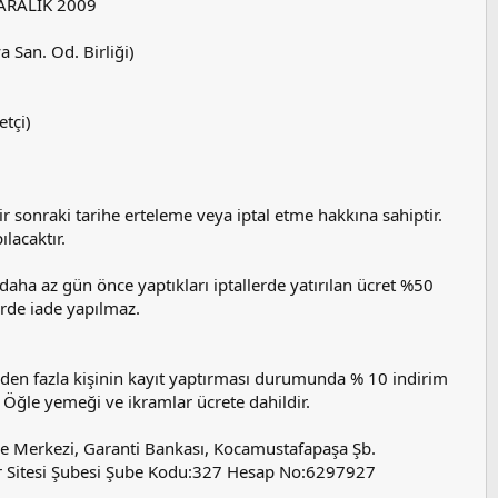
 ARALIK 2009
 San. Od. Birliği)
tçi)
 sonraki tarihe erteleme veya iptal etme hakkına sahiptir.
lacaktır.
aha az gün önce yaptıkları iptallerde yatırılan ücret %50
erde iade yapılmaz.
şiden fazla kişinin kayıt yaptırması durumunda % 10 indirim
 Öğle yemeği ve ikramlar ücrete dahildir.
Merkezi, Garanti Bankası, Kocamustafapaşa Şb.
r Sitesi Şubesi Şube Kodu:327 Hesap No:6297927