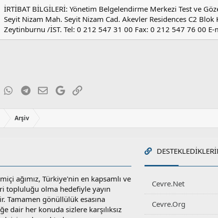
İRTİBAT BİLGİLERİ: Yönetim Belgelendirme Merkezi Test ve Gözet
Seyit Nizam Mah. Seyit Nizam Cad. Akevler Residences C2 Blok 
Zeytinburnu /İST. Tel: 0 212 547 31 00 Fax: 0 212 547 76 00 E-
ky
inkedIn
WhatsApp
Telegram
E-posta
Google
Link
ı
Arşiv
DESTEKLEDIKLERI
miçi ağımız, Türkiye'nin en kapsamlı ve
Cevre.Net
ri topluluğu olma hedefiyle yayın
r. Tamamen gönüllülük esasına
Cevre.Org
e dair her konuda sizlere karşılıksız