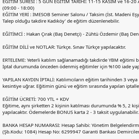
EĞİTİM SÜRESİ : 5 GÜN EĞİTİM TARİHİ: 11-15 KASIM ve 16-20
(09:00 - 18:00)
EĞİTİM YERİ : İMESOB Seminer Salonu / Taksim (İst. Madeni Eşya
Talep olduğu takdire Kadıköy’ de eğitim düzenlenebilir.
EĞİTİMCİ : Hakan Çırak (Baş Denetçi) - Zühtü Özdemir (Baş Dene
EĞİTİM DİLİ ve NOTLAR: Türkçe. Sınav Türkçe yapılacaktır.
ERTELEME: Yeterli katılım sağlanamadığı takdirde YBM eğitimi bir
İptal durumunda önceden ödenmiş eğitimler için %100 iade yapı
YAPILAN KAYDIN İPTALİ: Katılımcıların eğitim tarihinden 3 veya d
kesintiye uğrar. Eğitimin günü ve eğitim sırasında yapılan iptall
EĞİTİM ÜCRETİ: 700 YTL + KDV
Eğitime, aynı şirketten 2 kişinin katılması durumunda % 5, 2 ki
yapılacaktır. Ödemelerde BONUS karta 2 - 3 taksit uygulanabilir.
BANKA HESAP NUMARASI: Hesap Sahibi: Yönetim Belgelendirme 
(Şb.Kodu: 1084) Hesap No: 6299947 Garanti Bankası Demircile