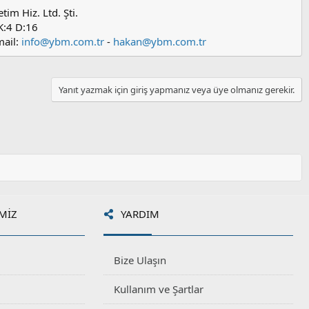
im Hiz. Ltd. Şti.
K:4 D:16
mail:
info@ybm.com.tr
-
hakan@ybm.com.tr
Yanıt yazmak için giriş yapmanız veya üye olmanız gerekir.
MIZ
YARDIM
Bize Ulaşın
Kullanım ve Şartlar