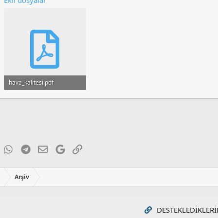
Ekli dosyalar
hava_kalitesi.pdf
92.6 KB · Görüntüleme: 92
ky
inkedIn
WhatsApp
Telegram
E-posta
Google
Link
ı
Arşiv
DESTEKLEDIKLERI