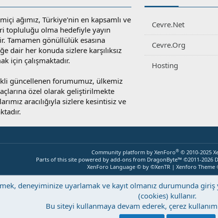
miçi ağımız, Türkiye'nin en kapsamlı ve
Cevre.Net
ri topluluğu olma hedefiyle yayın
r. Tamamen gönüllülük esasına
Cevre.Org
e dair her konuda sizlere karşılıksız
ak için çalışmaktadır.
Hosting
rekli güncellenen forumumuz, ülkemiz
yaçlarına özel olarak geliştirilmekte
rımız aracılığıyla sizlere kesintisiz ve
ktadır.
®
Community platform by XenForo
© 2010-2025 X
Parts of this site powered by
add-ons from DragonByte™
©2011-2026
D
XenForo Language © by ©XenTR
|
Xenforo Theme
eştirmek, deneyiminize uyarlamak ve kayıt olmanız durumunda giri
(cookies) kullanır.
Bu siteyi kullanmaya devam ederek, çerez kullanımı