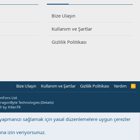
Bize Ulaşın
Kullanım ve Şartlar
Gizlilik Politikası
Bize Ulaşın
Kullanım ve Şartlar
Gizlilik Politikası
Yardım
R
S
S
enForo Ltd.
ragonByte Technologies
(
Details
)
© by ©XenTR
ş yapmanızı sağlamak için yasal düzenlemelere uygun çerezler
na izin veriyorsunuz.