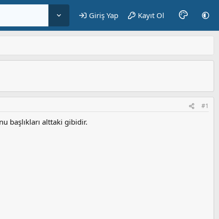
Giriş Yap
Kayıt Ol
#1
başlıkları alttaki gibidir.