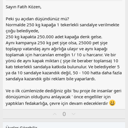
u
z
Sayın Fatih Közen,
o
y
Peki şu açıdan düşündünüz mü?
l
Normalde 250 kg kapağa 1 tekerlekli sandalye verilmekte
a
çoğu belediyede,
250 kg kapakta 250.000 adet kapağa denk gelse.
Aynı kampanya 250 kg pet şişe olsa, 25000 pet şişe
toplayıp vatandaş aynı ağırlığa ulaşır ve aynı kapağı
toplamak için harcanılan emeğin 1/ 10 u harcanır. Ve bir
yönü de aynı kapak miktarı ( şişe ile beraber toplansa) 10
katı tekerlekli sandalya katkıda bulunulur. Ve belediyeler 5
ya da 10 sandalye kazandık değil, 50 - 100 hatta daha fazla
sandalya kazandık gibi reklam bile yaparlardı.
Ve o ilk cümlenizde dediğiniz gibi 'bu proje ile insanlar geri
dönüşümün olduğunu anlayacak ' önce engelliler için
yaptıkları fedakarlığa, çevre için devam edeceklerdir
O
O
0
y
l
l
u
Üyeler Görebilir