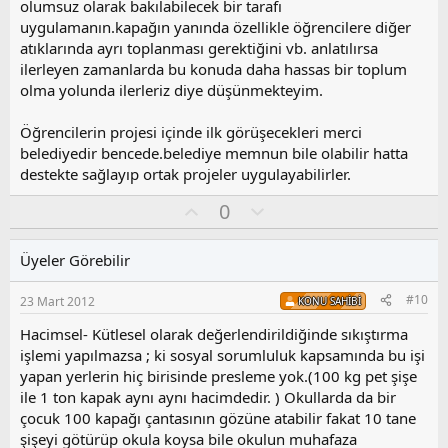
olumsuz olarak bakılabilecek bir tarafı
uygulamanın.kapağın yanında özellikle öğrencilere diğer
atıklarında ayrı toplanması gerektiğini vb. anlatılırsa
ilerleyen zamanlarda bu konuda daha hassas bir toplum
olma yolunda ilerleriz diye düşünmekteyim.
Öğrencilerin projesi içinde ilk görüşecekleri merci
belediyedir bencede.belediye memnun bile olabilir hatta
destekte sağlayıp ortak projeler uygulayabilirler.
O
O
0
y
l
l
u
Üyeler Görebilir
a
m
s
#10
23 Mart 2012
KONU SAHIBI
u
z
Hacimsel- Kütlesel olarak değerlendirildiğinde sıkıştırma
o
işlemi yapılmazsa ; ki sosyal sorumluluk kapsamında bu işi
y
yapan yerlerin hiç birisinde presleme yok.(100 kg pet şişe
l
ile 1 ton kapak aynı aynı hacimdedir. ) Okullarda da bir
a
çocuk 100 kapağı çantasının gözüne atabilir fakat 10 tane
şişeyi götürüp okula koysa bile okulun muhafaza