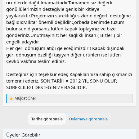
ürünlerde dağıtılmamaktadır.Tamamen siz değerli
gönüllülerimizin desteğiyle geniş bir kitleye
yayılacaktır.Projemizin sürekliliği sizlerin değerli desteğine
bağlıdır.Miktar önemli değildir.Çorbada benimde tuzum
bulunsun diyorsanız lütfen kapak toplayınız ve bize
gönderiniz.Unutmayınız; her sağlıklı insan ( Bizler ) bir
engelli adayıdır.
Her geri dönüşüm atığı geleceğimizdir ! Kapak dışındaki
geri dönüşüm özelliği taşıyan diğer ürünleri ise lütfen
Çevko Vakfına teslim ediniz.
Desteğiniz için teşekkür eder, Kapaklarınıza sahip çıkmanızı
temenni ederiz. SON TARİH = 2012 YIL SONU OLUP,
SÜREKLİLİĞİ DESTEĞİNİZE BAĞLIDIR.
Müjdat Öner
T
e
p
k
Tarihe göre sırala
Oylamaya göre sırala
i
l
e
Üyeler Görebilir
r