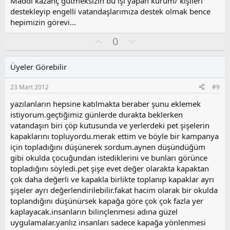
Maddi kazanç gütmeksizin bu işi yapan kurum/ kişileri
destekleyip engelli vatandaşlarımıza destek olmak bence
hepimizin görevi...
O
O
0
y
l
l
u
Üyeler Görebilir
a
m
s
23 Mart 2012
#9
u
z
yazılanların hepsine katılmakta beraber şunu eklemek
o
istiyorum.geçtiğimiz günlerde durakta beklerken
y
vatandaşın biri çöp kutusunda ve yerlerdeki pet şişelerin
l
kapaklarını topluyordu.merak ettim ve böyle bir kampanya
a
için topladığını düşünerek sordum.aynen düşündüğüm
gibi okulda çocuğundan istediklerini ve bunları görünce
topladığını söyledi.pet şişe evet değer olarakta kapaktan
çok daha değerli ve kapakla birlikte toplanıp kapaklar ayrı
şişeler ayrı değerlendirilebilir.fakat hacim olarak bir okulda
toplandığını düşünürsek kapağa göre çok çok fazla yer
kaplayacak.insanların bilinçlenmesi adına güzel
uygulamalar.yanlız insanları sadece kapağa yönlenmesi