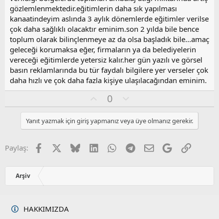
gözlemlenmektedir.eğitimlerin daha sık yapılması
kanaatindeyim aslında 3 aylık dönemlerde eğitimler verilse
çok daha sağlıklı olacaktır eminim.son 2 yılda bile bence
toplum olarak bilinçlenmeye az da olsa başladık bile...amaç
geleceği korumaksa eğer, firmaların ya da belediyelerin
vereceği eğitimlerde yetersiz kalır.her gün yazılı ve görsel
basın reklamlarında bu tür faydalı bilgilere yer verseler çok
daha hızlı ve çok daha fazla kişiye ulaşılacağından eminim.
O
O
0
y
l
l
u
Yanıt yazmak için giriş yapmanız veya üye olmanız gerekir.
a
m
s
u
Facebook
X
Bluesky
LinkedIn
WhatsApp
Telegram
E-posta
Google
Link
Paylaş:
z
o
y
Arşiv
l
a
HAKKIMIZDA