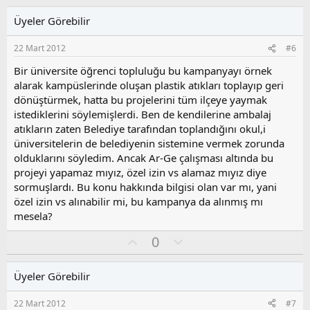
y
l
i
l
u
l
Üyeler Görebilir
a
m
e
s
r
22 Mart 2012
#6
:
u
z
Bir üniversite öğrenci topluluğu bu kampanyayı örnek
o
alarak kampüslerinde oluşan plastik atıkları toplayıp geri
y
dönüştürmek, hatta bu projelerini tüm ilçeye yaymak
l
istediklerini söylemişlerdi. Ben de kendilerine ambalaj
a
atıkların zaten Belediye tarafından toplandığını okul,i
üniversitelerin de belediyenin sistemine vermek zorunda
olduklarını söyledim. Ancak Ar-Ge çalışması altında bu
projeyi yapamaz mıyız, özel izin vs alamaz mıyız diye
sormuşlardı. Bu konu hakkında bilgisi olan var mı, yani
özel izin vs alınabilir mi, bu kampanya da alınmış mı
mesela?
O
O
0
y
l
l
u
Üyeler Görebilir
a
m
s
22 Mart 2012
#7