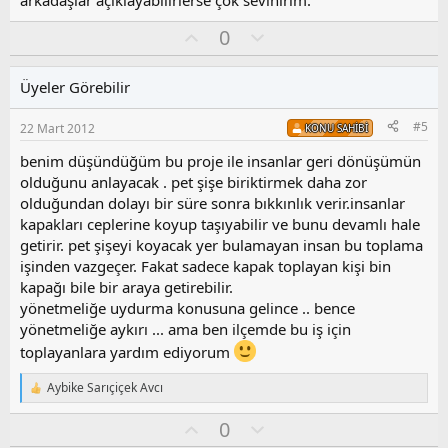
arkadaşlar açıklayabilirlerse çok sevinirim.
l
a
O
O
0
y
l
l
u
Üyeler Görebilir
a
m
s
#5
22 Mart 2012
KONU SAHIBI
u
z
benim düşündüğüm bu proje ile insanlar geri dönüşümün
o
olduğunu anlayacak . pet şişe biriktirmek daha zor
y
olduğundan dolayı bir süre sonra bıkkınlık verir.insanlar
l
kapakları ceplerine koyup taşıyabilir ve bunu devamlı hale
a
getirir. pet şişeyi koyacak yer bulamayan insan bu toplama
işinden vazgeçer. Fakat sadece kapak toplayan kişi bin
kapağı bile bir araya getirebilir.
yönetmeliğe uydurma konusuna gelince .. bence
yönetmeliğe aykırı ... ama ben ilçemde bu iş için
toplayanlara yardım ediyorum
Aybike Sarıçiçek Avcı
T
e
O
O
0
p
k