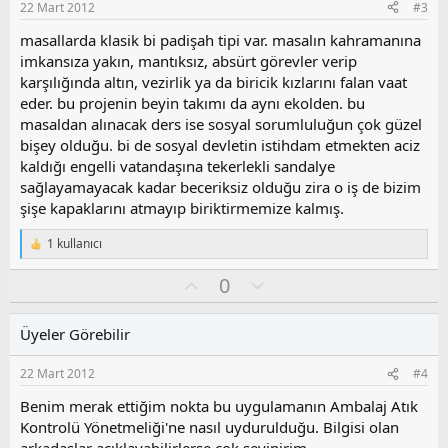
22 Mart 2012
#3
:
u
z
masallarda klasik bi padişah tipi var. masalın kahramanına
o
imkansıza yakın, mantıksız, absürt görevler verip
y
karşılığında altın, vezirlik ya da biricik kızlarını falan vaat
l
eder. bu projenin beyin takımı da aynı ekolden. bu
a
masaldan alınacak ders ise sosyal sorumluluğun çok güzel
bişey olduğu. bi de sosyal devletin istihdam etmekten aciz
kaldığı engelli vatandaşına tekerlekli sandalye
sağlayamayacak kadar beceriksiz olduğu zira o iş de bizim
şişe kapaklarını atmayıp biriktirmemize kalmış.
1 kullanıcı
T
e
O
O
0
p
k
y
l
i
l
u
l
Üyeler Görebilir
a
m
e
s
r
22 Mart 2012
#4
:
u
z
Benim merak ettiğim nokta bu uygulamanın Ambalaj Atık
o
Kontrolü Yönetmeliği'ne nasıl uydurulduğu. Bilgisi olan
y