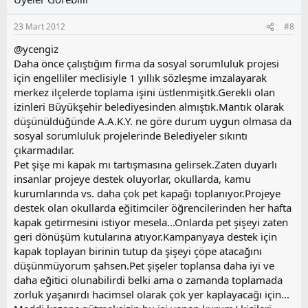
a
m
s
23 Mart 2012
#8
u
z
@ycengiz
o
Daha önce çalıştığım firma da sosyal sorumluluk projesi
y
için engelliler meclisiyle 1 yıllık sözleşme imzalayarak
l
merkez ilçelerde toplama işini üstlenmişitk.Gerekli olan
a
izinleri Büyükşehir belediyesinden almıştık.Mantık olarak
düşünüldüğünde A.A.K.Y. ne göre durum uygun olmasa da
sosyal sorumluluk projelerinde Belediyeler sıkıntı
çıkarmadılar.
Pet şişe mi kapak mı tartışmasına gelirsek.Zaten duyarlı
insanlar projeye destek oluyorlar, okullarda, kamu
kurumlarında vs. daha çok pet kapağı toplanıyor.Projeye
destek olan okullarda eğitimciler öğrencilerinden her hafta
kapak getirmesini istiyor mesela...Onlarda pet şişeyi zaten
geri dönüşüm kutularına atıyor.Kampanyaya destek için
kapak toplayan birinin tutup da şişeyi çöpe atacağını
düşünmüyorum şahsen.Pet şişeler toplansa daha iyi ve
daha eğitici olunabilirdi belki ama o zamanda toplamada
zorluk yaşanırdı hacimsel olarak çok yer kaplayacağı için...