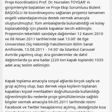
Proje Koordinatörü Prof. Dr. Nurselen TOYGAR’ ın
girişimleriyle başlatılan ve Proje Ekip Sorumlusu Bülent
BAŞOĞLU ile koordinasyonu sağlanan projemiz tamamen
engelli vatandaşlarımıza destek vermek amacıyla
oluşturulmuştur. Tüm ambalajlarda bulunabildiği ve kolay
toplanabildiği için plastik kapaklar tercih edilmiştir.
Projemizin tekerlekli sandalye dağıtımları 12 Kasım 2010
ve 08 Nisan 2011 tarihlerinde saat 13.00' de Ege
Üniversitesi Diş Hekimliği Fakültemizin Bilim Sanat
Amfisinde, 13.08.2011 - 14:30' da İstanbul Carousel
Avm'de yapılmış olup; Ara gönderimler de dahil
dağıtımlarda şu ana kadar (220 ton kapak toplandı) 1035
adet araç teslim edilmiştir.
Kapak toplama amacıyla sosyal ağlarda birçok sayfa ve
grup açılmış olup, bazı dernek veya kişilerin toplanan
kapakları kişisel menfaatleri doğrultusunda kullanıldığı
öğrenilmiştir.Bu nedenle proje gönüllülerimize sağlıklı
bilgiler vermek amacıyla 04.05.2011 tarihinde resmi
Facebook ve Twitter hesaplarımız açılmış, desteğinizle kısa