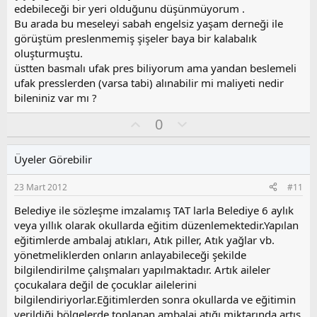
edebileceği bir yeri olduğunu düşünmüyorum .
Bu arada bu meseleyi sabah engelsiz yaşam derneği ile
görüştüm preslenmemiş şişeler baya bir kalabalık
oluşturmuştu.
üstten basmalı ufak pres biliyorum ama yandan beslemeli
ufak presslerden (varsa tabi) alınabilir mi maliyeti nedir
bileniniz var mı ?
O
O
0
y
l
l
u
Üyeler Görebilir
a
m
s
23 Mart 2012
#11
u
z
Belediye ile sözleşme imzalamış TAT larla Belediye 6 aylık
o
veya yıllık olarak okullarda eğitim düzenlemektedir.Yapılan
y
eğitimlerde ambalaj atıkları, Atık piller, Atık yağlar vb.
l
yönetmeliklerden onların anlayabileceği şekilde
a
bilgilendirilme çalışmaları yapılmaktadır. Artık aileler
çocukalara değil de çocuklar ailelerini
bilgilendiriyorlar.Eğitimlerden sonra okullarda ve eğitimin
verildiği bölgelerde toplanan ambalaj atığı miktarında artış