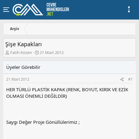
Arşiv
Şişe Kapakları
K
B
Fatih Közen
21 Mart 2012
o
a
n
ş
Üyeler Görebilir
u
l
y
a
21 Mart 2012
#1
u
n
b
g
HER TÜRLÜ PLASTİK KAPAK (RENK, BOYUT, KIRIK VE EZİK
a
ı
OLMASI ÖNEMLİ DEĞİLDİR)
ş
ç
l
t
a
a
t
r
a
i
Saygı Değer Proje Gönüllülerimiz ;
n
h
i