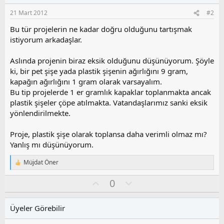
:
21 Mart 2012
#2
Bu tür projelerin ne kadar doğru olduğunu tartışmak
istiyorum arkadaşlar.
Aslında projenin biraz eksik olduğunu düşünüyorum. Şöyle
ki, bir pet şişe yada plastik şişenin ağırlığını 9 gram,
kapağın ağırlığını 1 gram olarak varsayalım.
Bu tip projelerde 1 er gramlık kapaklar toplanmakta ancak
plastik şişeler çöpe atılmakta. Vatandaşlarımız sanki eksik
yönlendirilmekte.
Proje, plastik şişe olarak toplansa daha verimli olmaz mı?
Yanlış mı düşünüyorum.
Müjdat Öner
T
e
O
O
0
p
k
y
l
i
l
u
l
Üyeler Görebilir
a
m
e
s
r