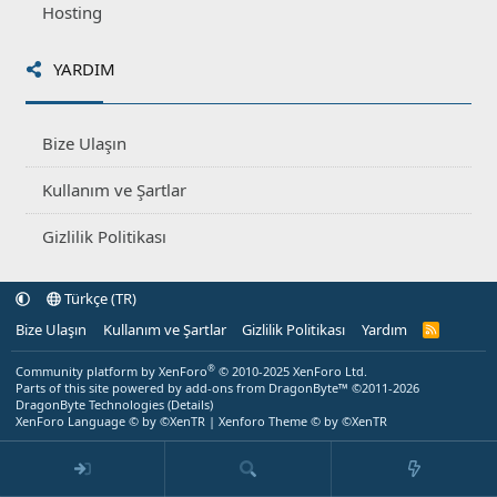
Hosting
YARDIM
Bize Ulaşın
Kullanım ve Şartlar
Gizlilik Politikası
Türkçe (TR)
Bize Ulaşın
Kullanım ve Şartlar
Gizlilik Politikası
Yardım
R
S
S
®
Community platform by XenForo
© 2010-2025 XenForo Ltd.
Parts of this site powered by
add-ons from DragonByte™
©2011-2026
DragonByte Technologies
(
Details
)
XenForo Language © by ©XenTR
|
Xenforo Theme
© by ©XenTR