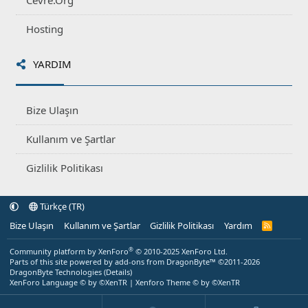
Cevre.Org
Hosting
YARDIM
Bize Ulaşın
Kullanım ve Şartlar
Gizlilik Politikası
Türkçe (TR)
Bize Ulaşın
Kullanım ve Şartlar
Gizlilik Politikası
Yardım
R
S
S
®
Community platform by XenForo
© 2010-2025 XenForo Ltd.
Parts of this site powered by
add-ons from DragonByte™
©2011-2026
DragonByte Technologies
(
Details
)
XenForo Language © by ©XenTR
|
Xenforo Theme
© by ©XenTR