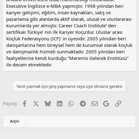
Executive İngilizce e-MBA yapmıştır. 1998 yılından beri
kariyer gelişimi, eğitim, insan kaynakları, satış ve
pazarlama gibi alanlarda aktif olarak, ulusal ve uluslararası
kurumlarda yer almıştır. Career Coach Institute’ den
sertifikalı Türkiye’ nin ilk Kariyer Koçu’dur. Uluslar arası
Koçluk Federasyonu (ICF)’ in üyesidir. 2005 yılından beri
danışanlarına hem bireysel hem de kurumsal olarak koçluk
ve danışmanlık hizmeti sunmaktadır. 2005 yılından beri
faaliyetlerine kendi kurduğu “Maremis Gelecek Enstitüsü”
ile devam etmektedir.
Yanıt yazmak için giriş yapmanız veya üye olmanız gerekir.
Facebook
X
Bluesky
LinkedIn
WhatsApp
Telegram
E-posta
Google
Link
Paylaş:
Arşiv