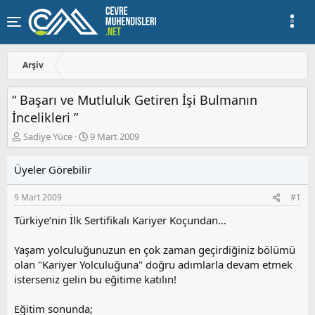
Arşiv
“ Başarı ve Mutluluk Getiren İşi Bulmanın
İncelikleri ”
K
B
Sadiye Yüce
9 Mart 2009
o
a
n
ş
Üyeler Görebilir
u
l
y
a
9 Mart 2009
#1
u
n
b
g
Türkiye’nin İlk Sertifikalı Kariyer Koçundan…
a
ı
ş
ç
Yaşam yolculuğunuzun en çok zaman geçirdiğiniz bölümü
l
t
a
a
olan "Kariyer Yolculuğuna" doğru adımlarla devam etmek
t
r
isterseniz gelin bu eğitime katılın!
a
i
n
h
Eğitim sonunda;
i