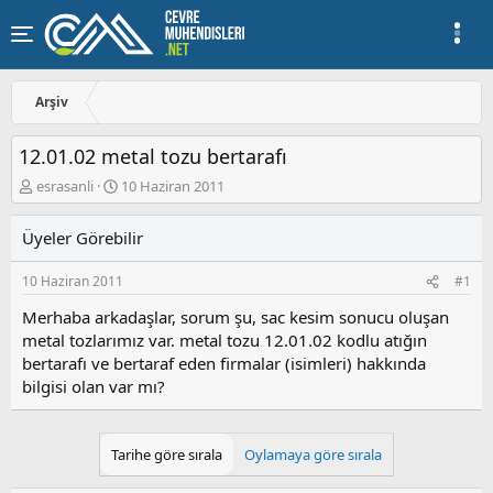
Arşiv
12.01.02 metal tozu bertarafı
K
B
esrasanli
10 Haziran 2011
o
a
n
ş
Üyeler Görebilir
u
l
y
a
10 Haziran 2011
#1
u
n
b
g
Merhaba arkadaşlar, sorum şu, sac kesim sonucu oluşan
a
ı
metal tozlarımız var. metal tozu 12.01.02 kodlu atığın
ş
ç
bertarafı ve bertaraf eden firmalar (isimleri) hakkında
l
t
a
a
bilgisi olan var mı?
t
r
a
i
n
h
Tarihe göre sırala
Oylamaya göre sırala
i