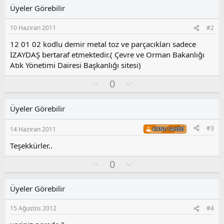
Üyeler Görebilir
10 Haziran 2011
#2
12 01 02 kodlu demir metal toz ve parçacıkları sadece
İZAYDAŞ bertaraf etmektedir.( Çevre ve Orman Bakanlığı
Atık Yönetimi Dairesi Başkanlığı sitesi)
O
O
0
y
l
l
u
Üyeler Görebilir
a
m
s
#3
14 Haziran 2011
KONU SAHIBI
u
z
Teşekkürler..
o
y
O
O
0
l
y
l
a
l
u
Üyeler Görebilir
a
m
s
15 Ağustos 2012
#4
u
z