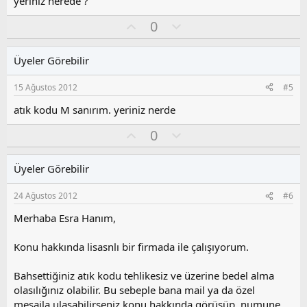
yeriniz nerede ?
o
O
O
0
y
y
l
l
l
u
a
Üyeler Görebilir
a
m
s
15 Ağustos 2012
#5
u
z
atık kodu M sanırım. yeriniz nerde
o
O
O
0
y
y
l
l
l
u
a
Üyeler Görebilir
a
m
s
24 Ağustos 2012
#6
u
z
Merhaba Esra Hanım,
o
y
Konu hakkında lisasnlı bir firmada ile çalışıyorum.
l
a
Bahsettiğiniz atık kodu tehlikesiz ve üzerine bedel alma
olasılığınız olabilir. Bu sebeple bana mail ya da özel
mesajla ulaşabilirseniz konu hakkında görüşüp, numune