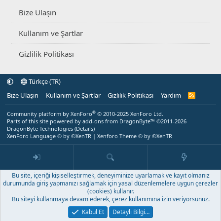
Bize Ulaşın
Kullanım ve Şartlar
Gizlilik Politikası
Türkçe (TR)
Bize Ulaşın
Kullanım ve Şartlar
Gizlilik Politikası
Yardım
R
S
S
®
Community platform by XenForo
© 2010-2025 XenForo Ltd.
Parts of this site powered by
add-ons from DragonByte™
©2011-2026
DragonByte Technologies
(
Details
)
XenForo Language © by ©XenTR
|
Xenforo Theme
© by ©XenTR
Bu site, içeriği kişiselleştirmek, deneyiminize uyarlamak ve kayıt olmanız
durumunda giriş yapmanızı sağlamak için yasal düzenlemelere uygun çerezler
(cookies) kullanır.
Bu siteyi kullanmaya devam ederek, çerez kullanımına izin veriyorsunuz.
Kabul Et
Detaylı Bilgi…