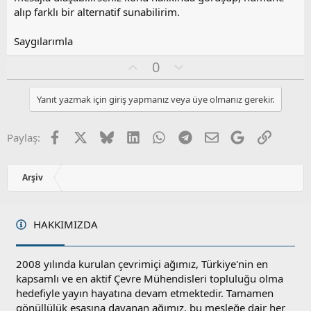
alıp farklı bir alternatif sunabilirim.
Saygılarımla
O
O
0
y
l
l
u
Yanıt yazmak için giriş yapmanız veya üye olmanız gerekir.
a
m
s
u
Facebook
X
Bluesky
LinkedIn
WhatsApp
Telegram
E-posta
Google
Link
Paylaş:
z
o
y
Arşiv
l
a
HAKKIMIZDA
2008 yılında kurulan çevrimiçi ağımız, Türkiye'nin en
kapsamlı ve en aktif Çevre Mühendisleri topluluğu olma
hedefiyle yayın hayatına devam etmektedir. Tamamen
gönüllülük esasına dayanan ağımız, bu mesleğe dair her