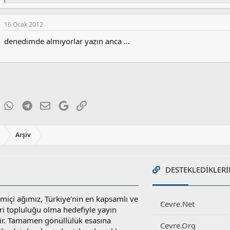
e
p
k
16 Ocak 2012
i
l
denedimde almıyorlar yazın anca ...
e
r
:
ky
inkedIn
WhatsApp
Telegram
E-posta
Google
Link
ı
Arşiv
DESTEKLEDIKLERI
miçi ağımız, Türkiye'nin en kapsamlı ve
Cevre.Net
ri topluluğu olma hedefiyle yayın
r. Tamamen gönüllülük esasına
Cevre.Org