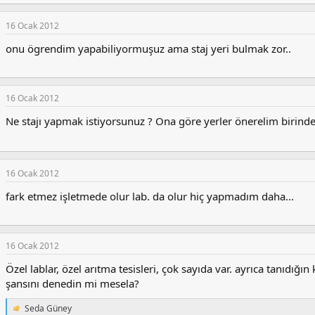
e
p
k
16 Ocak 2012
i
l
onu ögrendim yapabiliyormuşuz ama staj yeri bulmak zor..
e
r
:
16 Ocak 2012
Ne stajı yapmak istiyorsunuz ? Ona göre yerler önerelim birinden 
16 Ocak 2012
fark etmez işletmede olur lab. da olur hiç yapmadım daha...
16 Ocak 2012
Özel lablar, özel arıtma tesisleri, çok sayıda var. ayrıca tanıdığın 
şansını denedin mi mesela?
Seda Güney
T