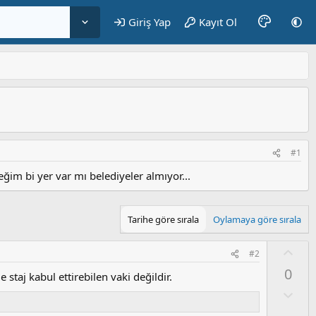
Giriş Yap
Kayıt Ol
#1
ğim bi yer var mı belediyeler almıyor...
Tarihe göre sırala
Oylamaya göre sırala
O
#2
y
0
 staj kabul ettirebilen vaki değildir.
l
a
O
l