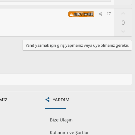
y
m
l
s
O
#7
KONU SAHIBI
a
u
y
0
z
l
o
a
O
y
l
l
u
Yanıt yazmak için giriş yapmanız veya üye olmanız gerekir.
a
m
s
u
z
o
y
l
a
MIZ
YARDIM
Bize Ulaşın
Kullanım ve Şartlar