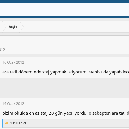
ı
Arşiv
012
16 Ocak 2012
ara tatil döneminde staj yapmak istiyorum istanbulda yapabilece
16 Ocak 2012
bizim okulda en az staj 20 gün yapılıyordu. o sebepten ara tatilde
1 kullanıcı
T