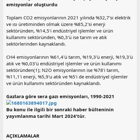
emisyonlar oluşturdu
Toplam CO2 emisyonlarının 2021 yılında %32,7'si elektrik
ve ısı üretiminden olmak üzere %85,2'si enerji
sektöründen, %14,5'i endüstriyel işlemler ve ürün
kullanımı sektöründen, %0,3'ü ise tarım ve atık
sektörlerinden kaynaklandı.
CH4 emisyonlarının %61,4'ü tarım, %19,3'ü enerji, %19,3'ü
atık ve %0,03'ü endüstriyel işlemler ve ürün kullanımı
sektöründen(1); N2O emisyonlarının ise %78'i tarım,
%11,1'i enerji, %5,9'u atık ve %5'i de endüstriyel işlemler
ve ürün kullanımı sektöründen kaynaklandı.
Gazlara göre sera gazı emisyonları, 1990-2021
Bu konu ile ilgili bir sonraki haber bülteninin
yayımlanma tarihi Mart 2024'tür.
AÇIKLAMALAR