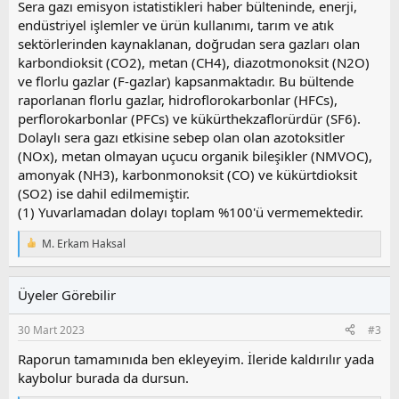
Sera gazı emisyon istatistikleri haber bülteninde, enerji,
endüstriyel işlemler ve ürün kullanımı, tarım ve atık
sektörlerinden kaynaklanan, doğrudan sera gazları olan
karbondioksit (CO2), metan (CH4), diazotmonoksit (N2O)
ve florlu gazlar (F-gazlar) kapsanmaktadır. Bu bültende
raporlanan florlu gazlar, hidroflorokarbonlar (HFCs),
perflorokarbonlar (PFCs) ve kükürthekzaflorürdür (SF6).
Dolaylı sera gazı etkisine sebep olan olan azotoksitler
(NOx), metan olmayan uçucu organik bileşikler (NMVOC),
amonyak (NH3), karbonmonoksit (CO) ve kükürtdioksit
(SO2) ise dahil edilmemiştir.
(1) Yuvarlamadan dolayı toplam %100'ü vermemektedir.
M. Erkam Haksal
T
e
p
k
Üyeler Görebilir
i
l
30 Mart 2023
#3
e
r
Raporun tamamınıda ben ekleyeyim. İleride kaldırılır yada
:
kaybolur burada da dursun.