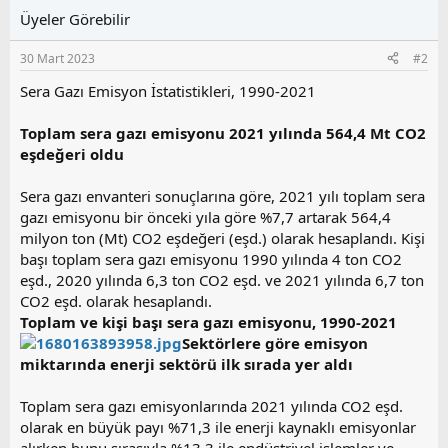
r
Üyeler Görebilir
:
30 Mart 2023
#2
Sera Gazı Emisyon İstatistikleri, 1990-2021
Toplam sera gazı emisyonu 2021 yılında 564,4 Mt CO2
eşdeğeri oldu
Sera gazı envanteri sonuçlarına göre, 2021 yılı toplam sera
gazı emisyonu bir önceki yıla göre %7,7 artarak 564,4
milyon ton (Mt) CO2 eşdeğeri (eşd.) olarak hesaplandı. Kişi
başı toplam sera gazı emisyonu 1990 yılında 4 ton CO2
eşd., 2020 yılında 6,3 ton CO2 eşd. ve 2021 yılında 6,7 ton
CO2 eşd. olarak hesaplandı.
Toplam ve kişi başı sera gazı emisyonu, 1990-2021
Sektörlere göre emisyon
miktarında enerji sektörü ilk sırada yer aldı
Toplam sera gazı emisyonlarında 2021 yılında CO2 eşd.
olarak en büyük payı %71,3 ile enerji kaynaklı emisyonlar
alırken bunu sırasıyla %13,3 ile endüstriyel işlemler ve