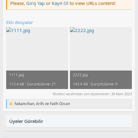
Please,
Giriş Yap
or
Kayıt Ol
to view URLs content!
Ekli dosyalar
1111.jpg
2222.jpg
113.4 KB · Görüntüleme: 21
143.9 KB · Görüntüleme: 9
Yönetici tarafından son düzenlenen:
30 Mart 2023
hakancihan
,
Arifs
ve
Fatih Özcan
T
e
p
k
Üyeler Görebilir
i
l
e