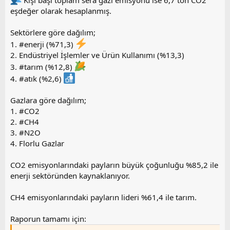
Kişi başı toplam sera gazı emisyonu ise 6,7 ton CO2
eşdeğer olarak hesaplanmış.
Sektörlere göre dağılım;
1. #enerji (%71,3)
2. Endüstriyel İşlemler ve Ürün Kullanımı (%13,3)
3. #tarım (%12,8)
4. #atık (%2,6)
Gazlara göre dağılım;
1. #CO2
2. #CH4
3. #N2O
4. Florlu Gazlar
CO2 emisyonlarındaki payların büyük çoğunluğu %85,2 ile
enerji sektöründen kaynaklanıyor.
CH4 emisyonlarındaki payların lideri %61,4 ile tarım.
Raporun tamamı için: