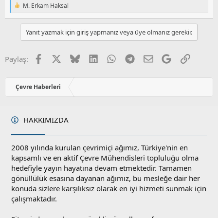
M. Erkam Haksal
T
e
p
Yanıt yazmak için giriş yapmanız veya üye olmanız gerekir.
k
i
l
e
Facebook
X
Bluesky
LinkedIn
WhatsApp
Telegram
E-posta
Google
Link
Paylaş:
r
:
Çevre Haberleri
HAKKIMIZDA
2008 yılında kurulan çevrimiçi ağımız, Türkiye'nin en
kapsamlı ve en aktif Çevre Mühendisleri topluluğu olma
hedefiyle yayın hayatına devam etmektedir. Tamamen
gönüllülük esasına dayanan ağımız, bu mesleğe dair her
konuda sizlere karşılıksız olarak en iyi hizmeti sunmak için
çalışmaktadır.