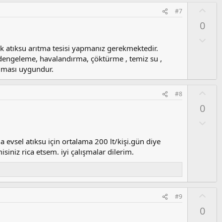
l
O
#7
a
y
0
l
a
O
l
ilik atıksu arıtma tesisi yapmanız gerekmektedir.
u
a, dengeleme, havalandırma, çöktürme , temiz su ,
m
lması uygundur.
s
u
O
#8
z
y
0
o
l
y
a
O
l
l
a
u
la evsel atıksu için ortalama 200 lt/kişi.gün diye
m
siniz rica etsem. iyi çalışmalar dilerim.
s
u
z
o
O
#9
y
y
0
l
l
a