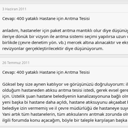
3 Haziran 2011
Cevap: 400 yataklı Hastane için Arıtma Tesisi
anladım, hastaneler için paket arıtma mantıklı olur diye düşünü
ileriye dönük bir vizyon ile arıtma sistemi seçimi yapılırsa uzun
birlikde (çevre denetim yön. vb.) mercek altına alınacaktır ve eks
revizyonlar gerçekleştirilecektir diye düşünüyorum.
26 Temmuz 2011
Cevap: 400 yataklı Hastane için Arıtma Tesisi
Göksel bey size aynen katılıyor ve görüşünüzü doğruluyorum:
olduğum hastaneden atıksu arıtma tesisi istedi, gerek evsel ger
için. Üstelik şuan hastane belediyenin kanalizasyonuna bağlı 
yeni başka bi hastane daha açıldı, hastane atıksuyunu akçaabat 
belediye izin vermemiş ve il çevre müdürlüğü de hastaneye su
Yani artık tüm hastanelerin, tüm atıksularını arıtmak zorunda o
ilgili forumda konu açacağım, böyle bir taleple karşılaşan başk