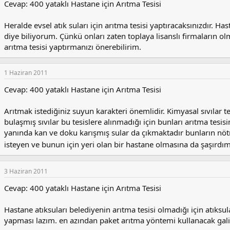
Cevap: 400 yataklı Hastane için Arıtma Tesisi
Heralde evsel atık suları için arıtma tesisi yaptıracaksınızdır. Ha
diye biliyorum. Çünkü onları zaten toplaya lisanslı firmaların olma
arıtma tesisi yaptırmanızı önerebilirim.
1 Haziran 2011
Cevap: 400 yataklı Hastane için Arıtma Tesisi
Arıtmak istediğiniz suyun karakteri önemlidir. Kimyasal sıvılar te
bulaşmış sıvılar bu tesislere alınmadığı için bunları arıtma tesis
yanında kan ve doku karışmış sular da çıkmaktadır bunların nötr
isteyen ve bunun için yeri olan bir hastane olmasına da şaşırdı
3 Haziran 2011
Cevap: 400 yataklı Hastane için Arıtma Tesisi
Hastane atıksuları belediyenin arıtma tesisi olmadığı için atıksu
yapması lazım. en azından paket arıtma yöntemi kullanacak gal