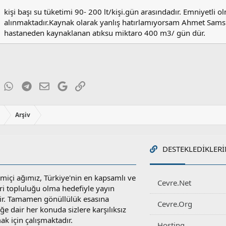
r
kişi başı su tüketimi 90- 200 lt/kişi.gün arasındadır. Emniyetli o
:
alınmaktadır.Kaynak olarak yanlış hatırlamıyorsam Ahmet Samsu
hastaneden kaynaklanan atıksu miktaro 400 m3/ gün dür.
ky
inkedIn
WhatsApp
Telegram
E-posta
Google
Link
ı
Arşiv
DESTEKLEDIKLERI
miçi ağımız, Türkiye'nin en kapsamlı ve
Cevre.Net
ri topluluğu olma hedefiyle yayın
r. Tamamen gönüllülük esasına
Cevre.Org
e dair her konuda sizlere karşılıksız
ak için çalışmaktadır.
Hosting