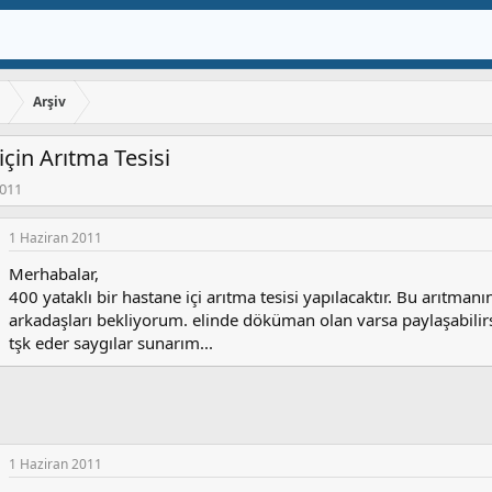
ı
Arşiv
için Arıtma Tesisi
2011
1 Haziran 2011
Merhabalar,
400 yataklı bir hastane içi arıtma tesisi yapılacaktır. Bu arıtmanı
arkadaşları bekliyorum. elinde döküman olan varsa paylaşabil
tşk eder saygılar sunarım...
1 Haziran 2011