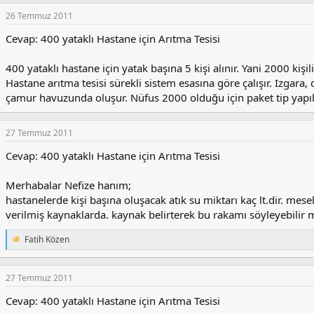
26 Temmuz 2011
Cevap: 400 yataklı Hastane için Arıtma Tesisi
400 yataklı hastane için yatak başına 5 kişi alınır. Yani 2000 kiş
Hastane arıtma tesisi sürekli sistem esasına göre çalışır. Izgar
çamur havuzunda oluşur. Nüfus 2000 olduğu için paket tip yapı
27 Temmuz 2011
Cevap: 400 yataklı Hastane için Arıtma Tesisi
Merhabalar Nefize hanım;
hastanelerde kişi başına oluşacak atık su miktarı kaç lt.dir. mese
verilmiş kaynaklarda. kaynak belirterek bu rakamı söyleyebilir mi
Fatih Közen
T
e
p
k
27 Temmuz 2011
i
Cevap: 400 yataklı Hastane için Arıtma Tesisi
l
e