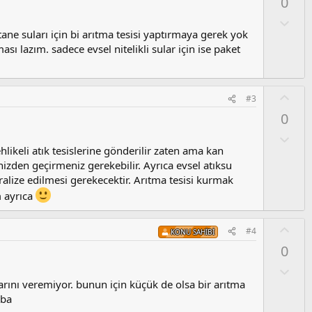
0
l
a
O
l
stane suları için bi arıtma tesisi yaptırmaya gerek yok
u
sı lazım. sadece evsel nitelikli sular için ise paket
m
s
u
O
#3
z
y
0
o
l
y
a
O
l
l
hlikeli atık tesislerine gönderilir zaten ama kan
a
u
inizden geçirmeniz gerekebilir. Ayrıca evsel atıksu
m
alize edilmesi gerekecektir. Arıtma tesisi kurmak
s
m ayrıca
u
z
O
#4
o
KONU SAHIBI
y
y
0
l
l
a
O
a
l
larını veremiyor. bunun için küçük de olsa bir arıtma
u
iba