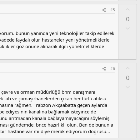
m
s
O
#5
u
y
0
z
l
o
a
O
y
l
yorum. bunun yanında yeni teknolojiler takip edilerek
l
u
 vadede faydalı olur, hastaneler yeni yönetmeliklerle
a
m
iklikler göz önüne alınarak ilgili yönetmeliklerde
s
u
z
O
#6
o
y
0
y
l
l
a
O
a
l
 il çevre ve orman müdürlüğü bnm danışmanı
u
ek lab ve çamaşırhanelerden çıkan her türlü atıksu
m
olmasına rağmen. Trabzon Akçaabatta geçen aylarda
s
belediyesinin kanalına bağlamak isteyince de
u
yunu arıtmadan kanala bağlayamayacağını söylemiş.
z
lması gündemde, bnce hazırlıklı olun. Ben de bununla
o
a bir hastane var mı diye merak ediyorum doğrusu...
y