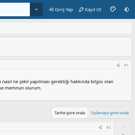
Giriş Yap
Kayıt Ol
#1
n nasıl ne şekil yapılması gerektiği hakkında bilgisi olan
irse memnun olurum.
Tarihe göre sırala
Oylamaya göre sırala
O
#2
y