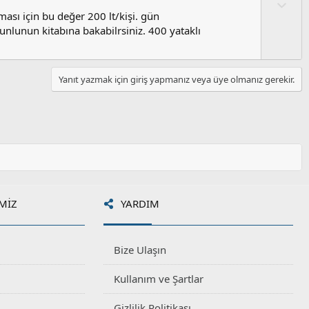
a
O
l
lması için bu değer 200 lt/kişi. gün
u
nlunun kitabına bakabilrsiniz. 400 yataklı
m
s
u
Yanıt yazmak için giriş yapmanız veya üye olmanız gerekir.
z
o
y
l
a
MIZ
YARDIM
Bize Ulaşın
Kullanım ve Şartlar
Gizlilik Politikası