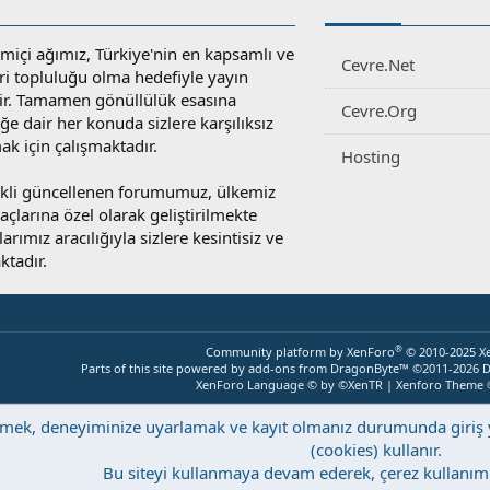
miçi ağımız, Türkiye'nin en kapsamlı ve
Cevre.Net
ri topluluğu olma hedefiyle yayın
r. Tamamen gönüllülük esasına
Cevre.Org
e dair her konuda sizlere karşılıksız
ak için çalışmaktadır.
Hosting
rekli güncellenen forumumuz, ülkemiz
yaçlarına özel olarak geliştirilmekte
rımız aracılığıyla sizlere kesintisiz ve
ktadır.
®
Community platform by XenForo
© 2010-2025 X
Parts of this site powered by
add-ons from DragonByte™
©2011-2026
D
XenForo Language © by ©XenTR
|
Xenforo Theme
eştirmek, deneyiminize uyarlamak ve kayıt olmanız durumunda giri
(cookies) kullanır.
Bu siteyi kullanmaya devam ederek, çerez kullanımı