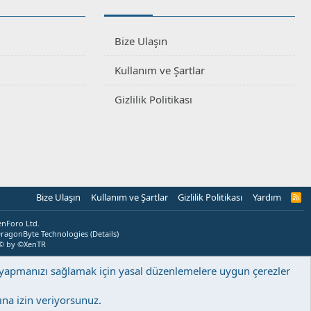
Bize Ulaşın
Kullanım ve Şartlar
Gizlilik Politikası
Bize Ulaşın
Kullanım ve Şartlar
Gizlilik Politikası
Yardım
R
S
S
enForo Ltd.
ragonByte Technologies
(
Details
)
© by ©XenTR
ş yapmanızı sağlamak için yasal düzenlemelere uygun çerezler
na izin veriyorsunuz.