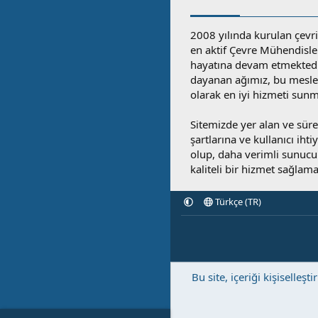
2008 yılında kurulan çevri
en aktif Çevre Mühendisle
hayatına devam etmektedi
dayanan ağımız, bu mesleğ
olarak en iyi hizmeti sunm
Sitemizde yer alan ve sü
şartlarına ve kullanıcı ihti
olup, daha verimli sunucula
kaliteli bir hizmet sağlama
Türkçe (TR)
Bu site, içeriği kişisell