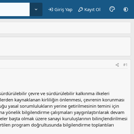
Giriş Yap
Kayıt Ol
#1
ürülebilir çevre ve sürdürülebilir kalkınma ilkeleri
tlerden kaynaklanan kirliliğin önlenmesi, çevrenin korunması
ğu yasal sorumlulukların yerine getirilmesinin temini için
sına yönelik bilgilendirme çalışmaları yaygınlaştırılarak devam
ler başta olmak üzere sanayi kuruluşlarının bilinçlendirilmesi
lirtilen program doğrultusunda bilgilendirme toplantıları