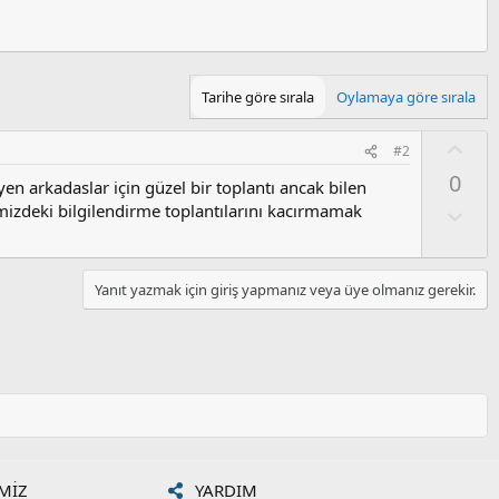
Tarihe göre sırala
Oylamaya göre sırala
O
#2
y
0
en arkadaslar için güzel bir toplantı ancak bilen
l
gemizdeki bilgilendirme toplantılarını kacırmamak
a
O
l
u
m
Yanıt yazmak için giriş yapmanız veya üye olmanız gerekir.
s
u
z
o
y
l
a
MIZ
YARDIM