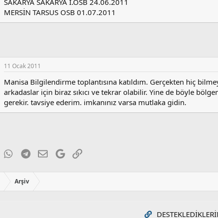
SAKARYA SAKARYA I.OSB 24.06.2011
MERSİN TARSUS OSB 01.07.2011
11 Ocak 2011
Manisa Bilgilendirme toplantısına katıldım. Gerçekten hiç bilmey
arkadaslar için biraz sıkıcı ve tekrar olabilir. Yine de böyle böl
gerekir. tavsiye ederim. imkanınız varsa mutlaka gidin.
ky
inkedIn
WhatsApp
Telegram
E-posta
Google
Link
ı
Arşiv
DESTEKLEDIKLERI