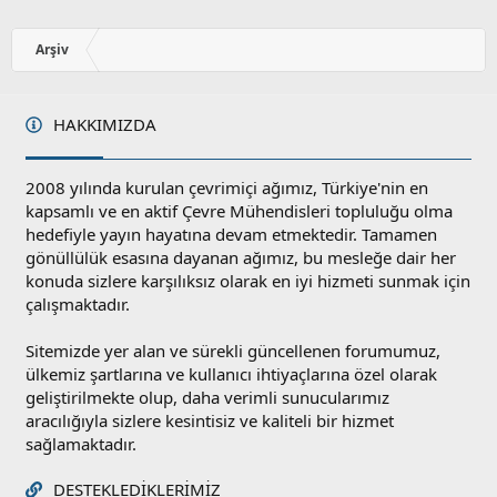
z
o
y
Arşiv
l
a
HAKKIMIZDA
2008 yılında kurulan çevrimiçi ağımız, Türkiye'nin en
kapsamlı ve en aktif Çevre Mühendisleri topluluğu olma
hedefiyle yayın hayatına devam etmektedir. Tamamen
gönüllülük esasına dayanan ağımız, bu mesleğe dair her
konuda sizlere karşılıksız olarak en iyi hizmeti sunmak için
çalışmaktadır.
Sitemizde yer alan ve sürekli güncellenen forumumuz,
ülkemiz şartlarına ve kullanıcı ihtiyaçlarına özel olarak
geliştirilmekte olup, daha verimli sunucularımız
aracılığıyla sizlere kesintisiz ve kaliteli bir hizmet
sağlamaktadır.
DESTEKLEDIKLERIMIZ