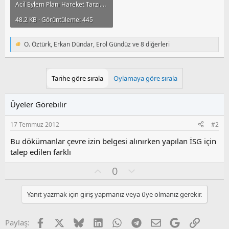
Acil Eylem Planı Hareket Tarzı.doc
48.2 KB · Görüntüleme: 445
O. Öztürk
,
Erkan Dündar
,
Erol Gündüz
ve 8 diğerleri
T
e
p
k
Tarihe göre sırala
Oylamaya göre sırala
i
l
e
Üyeler Görebilir
r
:
17 Temmuz 2012
#2
Bu dökümanlar çevre izin belgesi alınırken yapılan İSG için
talep edilen farklı
O
O
0
y
l
l
u
Yanıt yazmak için giriş yapmanız veya üye olmanız gerekir.
a
m
s
u
Facebook
X
Bluesky
LinkedIn
WhatsApp
Telegram
E-posta
Google
Link
Paylaş: