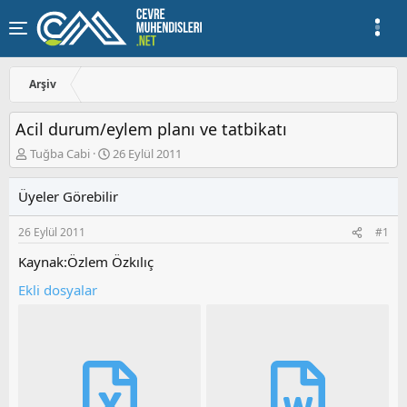
Arşiv
Acil durum/eylem planı ve tatbikatı
K
B
Tuğba Cabi
26 Eylül 2011
o
a
n
ş
Üyeler Görebilir
u
l
y
a
26 Eylül 2011
#1
u
n
b
g
Kaynak:Özlem Özkılıç
a
ı
ş
ç
Ekli dosyalar
l
t
a
a
t
r
a
i
n
h
i