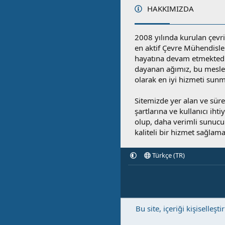
HAKKIMIZDA
2008 yılında kurulan çevri
en aktif Çevre Mühendisle
hayatına devam etmektedi
dayanan ağımız, bu mesleğ
olarak en iyi hizmeti sunm
Sitemizde yer alan ve sü
şartlarına ve kullanıcı ihti
olup, daha verimli sunucula
kaliteli bir hizmet sağlama
Türkçe (TR)
Bu site, içeriği kişisell