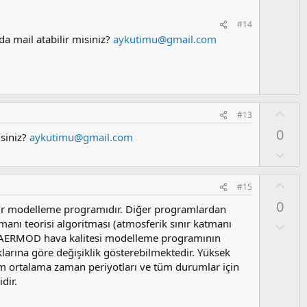
y
l
#14
a
 da mail atabilir misiniz?
aykutimu@gmail.com
O
#13
y
0
isiniz?
aykutimu@gmail.com
l
a
O
l
u
O
#15
m
y
0
s
bir modelleme programıdır. Diğer programlardan
l
u
manı teorisi algoritması (atmosferik sınır katmanı
a
O
z
l
dir. AERMOD hava kalitesi modelleme programının
o
u
larına göre değişiklik gösterebilmektedir. Yüksek
y
m
m ortalama zaman periyotları ve tüm durumlar için
l
s
dir.
a
u