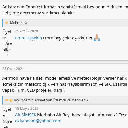
l
e
Ankara'dan Ennotest firmasın sahibi İsmail bey odanın düzenle
r
iletişime geçerseniz yardımcı olabilir
:
Mehmet ✰
T
e
29 Aralık 2020
Üyel
p
er
Emre Başekin
Emre bey çok teşekkürler
k
i
Göre
l
bilir
e
r
:
25 Ocak 2021
Aermod hava kalitesi modellemesi ve meteorolojik veriler hakkı
etmeksizin meteorolojik veri hazirlayabilirim (pfl ve SFC uzantı
yapabilirim. ÇED projeleri dahil.
aykut demir
,
Ahmet Sait Üzümcü
ve
Mehmet ✰
T
e
18 Mayıs 2023
Üyel
p
Ali ŞİMŞEK
Merhaba Ali Bey, bana ulaşabilir misiniz? Teşe
er
k
ozkangam@yahoo.com
i
Göre
l
bilir