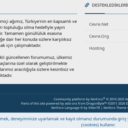
DESTEKLEDIKLERI
miçi ağımız, Türkiye'nin en kapsamlı ve
Cevre.Net
ri topluluğu olma hedefiyle yayın
r. Tamamen gönüllülük esasına
Cevre.Org
e dair her konuda sizlere karşılıksız
ak için çalışmaktadır.
Hosting
rekli güncellenen forumumuz, ülkemiz
yaçlarına özel olarak geliştirilmekte
rımız aracılığıyla sizlere kesintisiz ve
ktadır.
®
Community platform by XenForo
© 2010-2025 X
Parts of this site powered by
add-ons from DragonByte™
©2011-2026
D
XenForo Language © by ©XenTR
|
Xenforo Theme
eştirmek, deneyiminize uyarlamak ve kayıt olmanız durumunda giri
(cookies) kullanır.