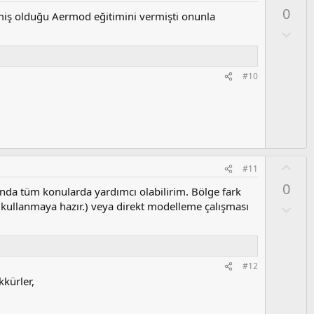
y
0
miş olduğu Aermod eğitimini vermişti onunla
l
a
O
l
u
m
#10
s
u
z
o
y
l
O
#11
a
y
0
nda tüm konularda yardımcı olabilirim. Bölge fark
l
lı kullanmaya hazır.) veya direkt modelleme çalışması
a
O
l
u
m
s
#12
u
kkürler,
z
o