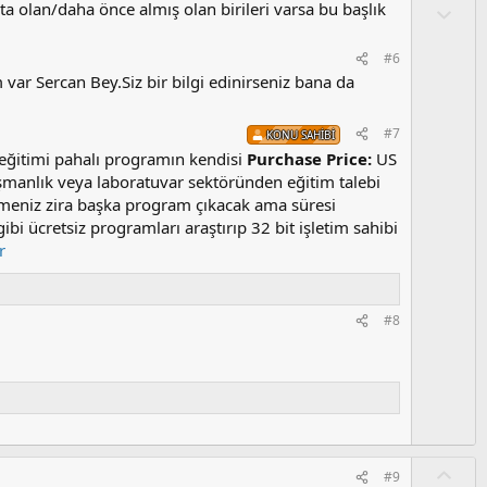
kta olan/daha önce almış olan birileri varsa bu başlık
a
O
l
u
#6
m
var Sercan Bey.Siz bir bilgi edinirseniz bana da
s
u
#7
KONU SAHIBI
z
eğitimi pahalı programın kendisi
Purchase Price:
US
o
manlık veya laboratuvar sektöründen eğitim talebi
y
lemeniz zira başka program çıkacak ama süresi
l
a
i ücretsiz programları araştırıp 32 bit işletim sahibi
r
#8
O
#9