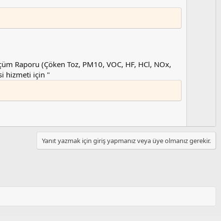
z
o
y
l
a
Ölçüm Raporu (Çöken Toz, PM10, VOC, HF, HCl, NOx,
 hizmeti için "
Yanıt yazmak için giriş yapmanız veya üye olmanız gerekir.