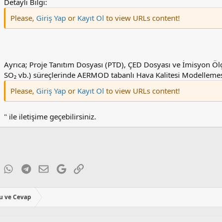
Detaylı Bilgi:
Please,
Giriş Yap
or
Kayıt Ol
to view URLs content!
Ayrıca; Proje Tanıtım Dosyası (PTD), ÇED Dosyası ve İmisyon 
SO₂ vb.) süreçlerinde AERMOD tabanlı Hava Kalitesi Modellemesi
Please,
Giriş Yap
or
Kayıt Ol
to view URLs content!
" ile iletişime geçebilirsiniz.
ky
inkedIn
WhatsApp
Telegram
E-posta
Google
Link
u ve Cevap