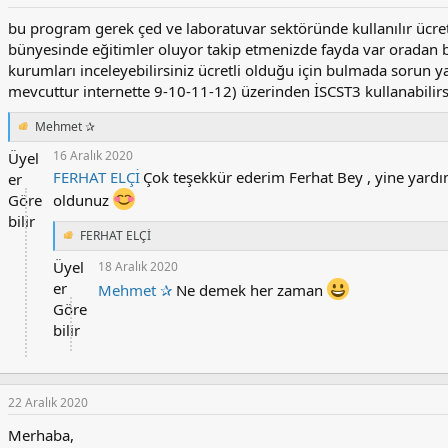
bu program gerek çed ve laboratuvar sektöründe kullanılır ücre
bünyesinde eğitimler oluyor takip etmenizde fayda var oradan bi
kurumları inceleyebilirsiniz ücretli olduğu için bulmada sorun y
mevcuttur internette 9-10-11-12) üzerinden İSCST3 kullanabilirsi
Mehmet ✰
T
e
16 Aralık 2020
Üyel
p
FERHAT ELÇİ
Çok teşekkür ederim Ferhat Bey , yine yardım
er
k
i
Göre
oldunuz
l
bilir
e
FERHAT ELÇİ
T
r
e
:
Üyel
18 Aralık 2020
p
er
Mehmet ✰
Ne demek her zaman
k
i
Göre
l
bilir
e
r
:
22 Aralık 2020
Merhaba,