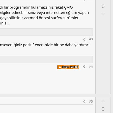
y
0
tli bir programdır bulamazsınız fakat ÇMO
l
lgiler edinebilirsiniz veya internetten eğitim yapan
a
O
l
aşayabilirsiniz aermod öncesi surfer(sürümleri
u
niz ...
m
s
u
#3
z
severliğiniz pozitif enerjinizle birine daha yardımcı
o
y
l
a
#4
KONU SAHIBI
O
#5
y
0
l