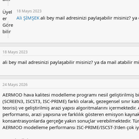
e
r
18 Mayıs 2023
Üyel
:
Ali ŞİMŞEK
ali bey mail adresinizi paylaşabilir misiniz? ya
er
Göre
bilir
18 Mayıs 2023
ali bey mail adresinizi paylaşabilir misiniz? ya da mail atabilir m
24 Mayıs 2026
AERMOD hava kalitesi modelleme programı nesil geliştirilmiş 
(SCREEN3, ISCST3, ISC-PRIME) farklı olarak, gezegensel sınır kat
teorisi) ve geliştirilmiş arazi yapısı algoritmalarını içermekte
performansı, arazi yapısına ve farklılık gösteren emisyon kaynak
konsantrasyonlarda gerçeğe yakın sonuçlar verebilmektedir. Tü
AERMOD modelleme performansı ISC-PRIME/ISCST-3’den çok iyi