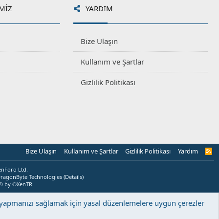
MIZ
YARDIM
Bize Ulaşın
Kullanım ve Şartlar
Gizlilik Politikası
Bize Ulaşın
Kullanım ve Şartlar
Gizlilik Politikası
Yardım
R
S
S
enForo Ltd.
ragonByte Technologies
(
Details
)
© by ©XenTR
ş yapmanızı sağlamak için yasal düzenlemelere uygun çerezler