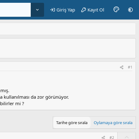
Giriş Yap
Kayıt Ol
#1
mmış.
a kullanılması da zor görünüyor.
lirler mi ?
Tarihe göre sırala
Oylamaya göre sırala
O
#2