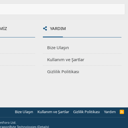
o
y
l
a
MIZ
YARDIM
Bize Ulaşın
Kullanım ve Şartlar
Gizlilik Politikası
Bize Ulaşın
Kullanım ve Şartlar
Gizlilik Politikası
Yardım
R
S
S
enForo Ltd.
ragonByte Technologies
(
Details
)