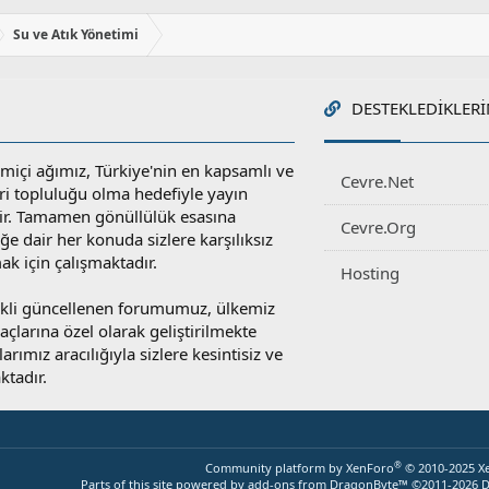
Su ve Atık Yönetimi
DESTEKLEDIKLERI
miçi ağımız, Türkiye'nin en kapsamlı ve
Cevre.Net
ri topluluğu olma hedefiyle yayın
r. Tamamen gönüllülük esasına
Cevre.Org
e dair her konuda sizlere karşılıksız
ak için çalışmaktadır.
Hosting
rekli güncellenen forumumuz, ülkemiz
yaçlarına özel olarak geliştirilmekte
rımız aracılığıyla sizlere kesintisiz ve
ktadır.
®
Community platform by XenForo
© 2010-2025 X
Parts of this site powered by
add-ons from DragonByte™
©2011-2026
D