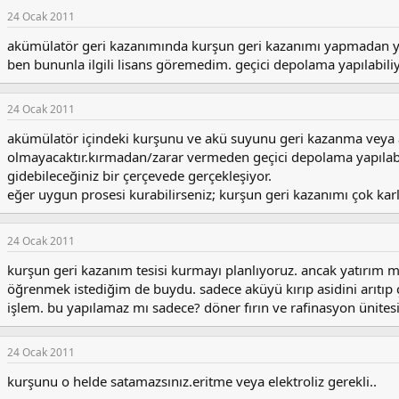
24 Ocak 2011
akümülatör geri kazanımında kurşun geri kazanımı yapmadan
ben bununla ilgili lisans göremedim. geçici depolama yapılabiliyo
24 Ocak 2011
akümülatör içindeki kurşunu ve akü suyunu geri kazanma veya a
olmayacaktır.kırmadan/zarar vermeden geçici depolama yapılabili
gidebileceğiniz bir çerçevede gerçekleşiyor.
eğer uygun prosesi kurabilirseniz; kurşun geri kazanımı çok karlı
24 Ocak 2011
kurşun geri kazanım tesisi kurmayı planlıyoruz. ancak yatırım m
öğrenmek istediğim de buydu. sadece aküyü kırıp asidini arıtıp ç
işlem. bu yapılamaz mı sadece? döner fırın ve rafinasyon ünite
24 Ocak 2011
kurşunu o helde satamazsınız.eritme veya elektroliz gerekli..