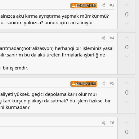
u
O
#3
KONU SAHIBI
m
y
0
s
l
 yalnızca akü kırma ayrıştırma yapmak mümkünmü?
u
a
O
r sanırım yalnızca? bunun için izin alınıyor.
z
l
o
u
O
#4
y
m
y
l
0
s
rıtmadan(nötralizasyon) herhangi bir işleminiz yasal
l
a
u
r.sanırım bu da akü üreten firmalarla işbirliğine
a
O
z
l
o
u
 bir işlemdir.
y
m
l
s
O
#5
a
KONU SAHIBI
u
y
0
z
l
aliyeti yüksek. geçici depolama karlı olur mu?
o
a
O
ıkan kurşun plakayı da satmak? bu işlem fiziksel bir
y
l
sini kurmadan?
l
u
a
m
O
#6
s
y
0
u
l
z