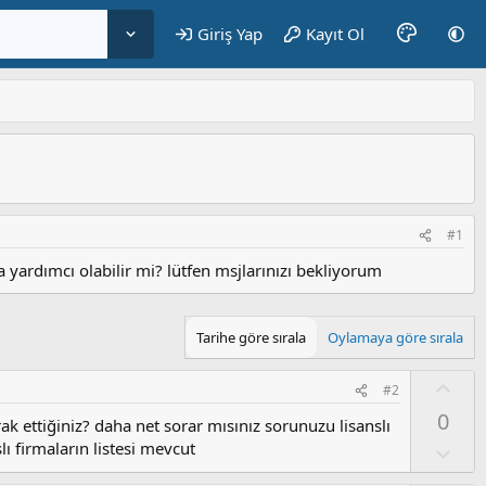
Giriş Yap
Kayıt Ol
#1
 yardımcı olabilir mi? lütfen msjlarınızı bekliyorum
Tarihe göre sırala
Oylamaya göre sırala
O
#2
y
0
ak ettiğiniz? daha net sorar mısınız sorunuzu lisanslı
l
ı firmaların listesi mevcut
a
O
l