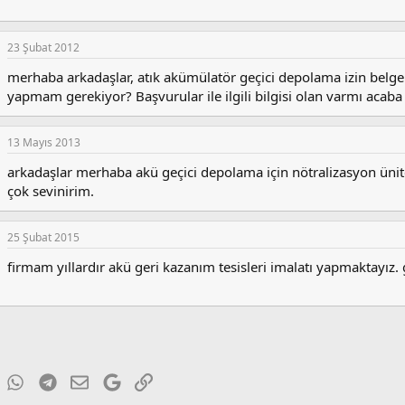
23 Şubat 2012
merhaba arkadaşlar, atık akümülatör geçici depolama izin belgem
yapmam gerekiyor? Başvurular ile ilgili bilgisi olan varmı acaba
13 Mayıs 2013
arkadaşlar merhaba akü geçici depolama için nötralizasyon ünitesi
çok sevinirim.
25 Şubat 2015
firmam yıllardır akü geri kazanım tesisleri imalatı yapmaktayız.
ky
inkedIn
WhatsApp
Telegram
E-posta
Google
Link