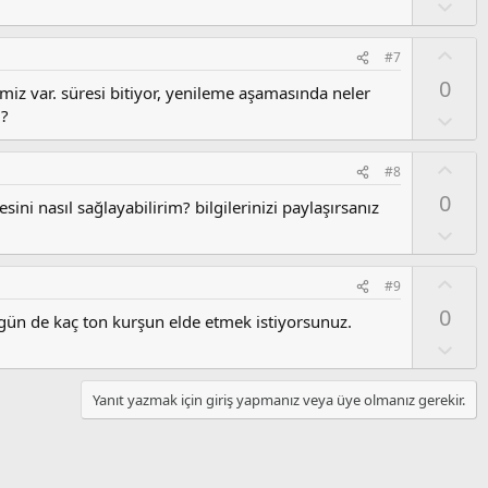
a
O
o
l
y
u
O
#7
l
m
y
a
0
s
iz var. süresi bitiyor, yenileme aşamasında neler
l
u
 ?
a
O
z
l
o
u
O
#8
y
m
y
l
0
s
ni nasıl sağlayabilirim? bilgilerinizi paylaşırsanız
l
a
u
a
O
z
l
o
u
O
#9
y
m
y
l
0
s
 gün de kaç ton kurşun elde etmek istiyorsunuz.
l
a
u
a
O
z
l
o
u
Yanıt yazmak için giriş yapmanız veya üye olmanız gerekir.
y
m
l
s
a
u
z