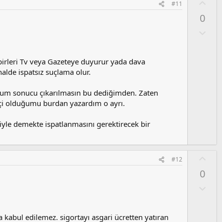
O
#11
l
y
a
0
l
a
O
l
u
m
abirleri Tv veya Gazeteye duyurur yada dava
s
alde ispatsız suçlama olur.
u
z
rum sonucu çıkarılmasın bu dediğimden. Zaten
o
çi olduğumu burdan yazardım o ayrı.
y
l
yle demekte ispatlanmasını gerektirecek bir
a
O
#12
y
0
l
a
O
l
u
m
da kabul edilemez. sigortayı asgari ücretten yatıran