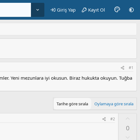
Giriş Yap
Kayıt Ol
#1
ler. Yeni mezunlara iyi okusun. Biraz hukukta okuyun. Tuğba
Tarihe göre sırala
Oylamaya göre sırala
O
#2
y
0
l
a
O