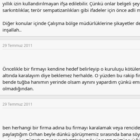
yıllık izin kullandırılmayan ifşa edilebilir. Çünkü onlar belgeli 
sarkıntılıklar, terör sempatizanlıkları gibi ifadeler için önce adli 
Diğer konular içinde Çalışma bölge müdürlüklerine şikayetler de
inşallah..
29 Temmuz 2011
Öncelikle bir firmayı kendine hedef belirleyip o kuruluşu kötülem
altında karalayım diye beklemez herhalde. O yüzden bu rakip fir
bende tuğba hanımın yerinde olsam aynını yapardım çünkü emn
olmadığından.
29 Temmuz 2011
ben herhangi bir firma adına bu firmayı karalamak veya renci
paylaştığım Orhan beyle dünkü görüşmemiz sırasında bana söy