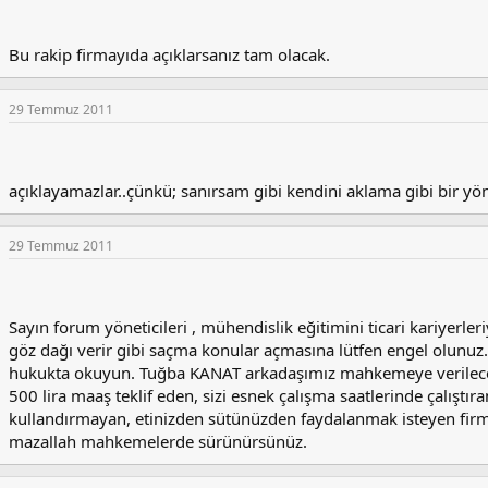
Bu rakip firmayıda açıklarsanız tam olacak.
29 Temmuz 2011
açıklayamazlar..çünkü; sanırsam gibi kendini aklama gibi bir yö
29 Temmuz 2011
Sayın forum yöneticileri , mühendislik eğitimini ticari kariyerle
göz dağı verir gibi saçma konular açmasına lütfen engel olunuz
hukukta okuyun. Tuğba KANAT arkadaşımız mahkemeye verilecekti
500 lira maaş teklif eden, sizi esnek çalışma saatlerinde çalıştıran,
kullandırmayan, etinizden sütünüzden faydalanmak isteyen firmal
mazallah mahkemelerde sürünürsünüz.