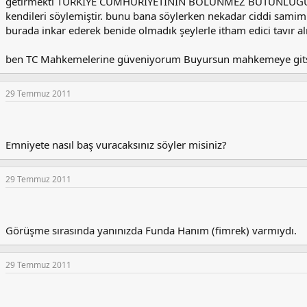
getirmekti TÜRKİYE CUMHURİYETİNİN BÖLÜNMEZ BÜTÜNLÜĞÜ
kendileri söylemiştir. bunu bana söylerken nekadar ciddi samim
burada inkar ederek benide olmadık şeylerle itham edici tavır alı
ben TC Mahkemelerine güveniyorum Buyursun mahkemeye gits
29 Temmuz 2011
Emniyete nasıl baş vuracaksınız söyler misiniz?
29 Temmuz 2011
Görüşme sırasında yanınızda Funda Hanım (fimrek) varmıydı.
29 Temmuz 2011