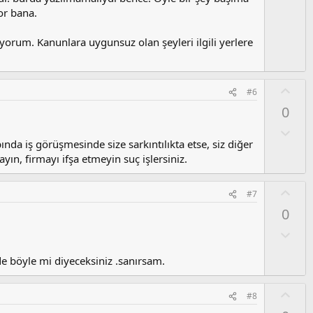
l
y
u
or bana.
l
m
a
s
orum. Kanunlara uygunsuz olan şeyleri ilgili yerlere
u
z
o
O
#6
y
y
0
l
l
a
a
O
l
ında iş görüşmesinde size sarkıntılıkta etse, siz diğer
u
ın, firmayı ifşa etmeyin suç işlersiniz.
m
s
O
#7
u
y
0
z
l
o
a
O
y
l
l
u
 böyle mi diyeceksiniz .sanırsam.
a
m
s
O
#8
u
y