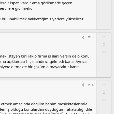
s
şeylerdir ispatı vardır ama görüşmede geçen
u
mercilere gidilmelidir.
z
o
 bulunabilirsek hakkettiğimiz yerlere yükselicez
y
l
a
O
#13
y
0
l
a
O
l
ek isteyen biri rakip firma iş ilanı versin de o konu
u
ma açıklaması hiç inandırıcı gelmedi bana. Ayrıca
m
iyete gitmekte bir çözüm olmayacaktır kanıt
s
u
z
O
#14
o
y
0
y
l
l
a
O
a
l
de etmek amacında değilim benim meslektaşlarımla
u
lemiş olduğu konulardan duyduğum rahatsızlığı dile