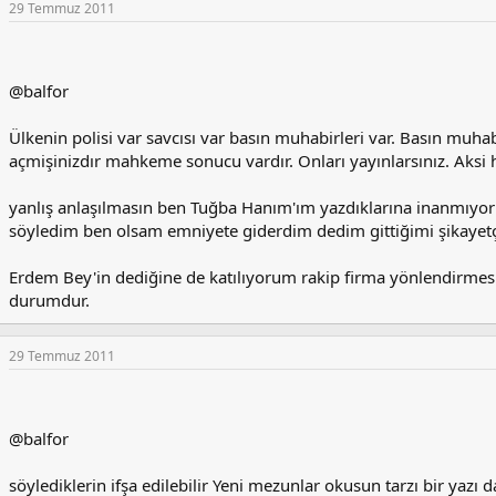
29 Temmuz 2011
@balfor
Ülkenin polisi var savcısı var basın muhabirleri var. Basın muh
açmişinizdır mahkeme sonucu vardır. Onları yayınlarsınız. Aksi h
yanlış anlaşılmasın ben Tuğba Hanım'ım yazdıklarına inanmıyo
söyledim ben olsam emniyete giderdim dedim gittiğimi şikayet
Erdem Bey'in dediğine de katılıyorum rakip firma yönlendirmesi
durumdur.
29 Temmuz 2011
@balfor
söylediklerin ifşa edilebilir Yeni mezunlar okusun tarzı bir yazı 