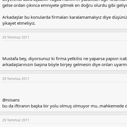
gelse ordan çıkınca emniyete gitmek en doğru olurdu gibi geliy
Arkadaşlar bu konularda firmaları karalamamalıyız diye düşünüy
şikayet etmeliyiz.
29 Temmuz 2011
Mustafa bey, diyorsunuz ki firma yetkilisi ne yaparsa yapsın icab
arkadaşlarınızın başına böyle birşey gelmesin diye onları uyarmay
29 Temmuz 2011
@niisans
bu da iftiranın başka bir yolu olmuş olmuyor mu..mahkemede de
29 Temmuz 2011