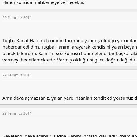
Hangi konuda mahkemeye verilecektir.
29 Temmuz 2011
Tuğba Kanat Hanımefendinin forumda yapmış olduğu yorumlardan
haberdar edildim. Tuğba Hanımı arayarak kendisini yalan beyan
olarak bildirdim. Sanırım söz konusu hanımefendi bir başka rak
vermeyi hedeflemektedir. Vermiş olduğu bilgiler doğru değildir
29 Temmuz 2011
Ama dava açmazsanız, yalan yere insanları tehdit ediyorsunuz d
29 Temmuz 2011
Beyefendi dava açabilir. Tuğba Hanım'ın yazdıkları ağır ithamla