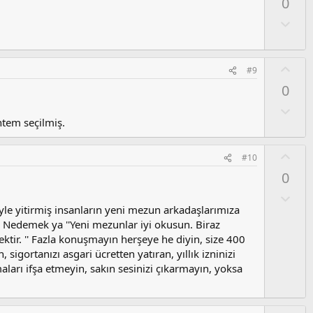
0
z
l
o
a
O
y
l
l
u
a
m
O
#9
s
y
0
u
l
z
a
O
o
l
ntem seçilmiş.
y
u
l
m
O
#10
a
s
y
0
u
l
z
a
O
o
l
riyle yitirmiş insanların yeni mezun arkadaşlarımıza
y
u
. Nedemek ya ''Yeni mezunlar iyi okusun. Biraz
l
m
r. '' Fazla konuşmayın herşeye he diyin, size 400
a
s
 sigortanızı asgari ücretten yatıran, yıllık izninizi
u
arı ifşa etmeyin, sakın sesinizi çıkarmayın, yoksa
z
o
y