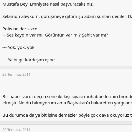
Mustafa Bey, Emniyete nasıl başvuracaksınız.
Selamun aleyküm, görüşmeye gittim şu adam şunları dediler. D
Polis ne der sizce.
---Ses kaydın var mı. Görüntün var mı? Şahit var mı?
--- Yok. yok. yok.
--- Ya bi git kardeşim işine.
29 Temmuz 2011
Bir haber vardı geçen sene iki kişi siyasi muhabbetlerinin birin
etmişti. Noldu bilmiyorum ama Başbakan'a hakaretten yargılanm
Bu durumda da ya bit işine demezler böyle çok dava okuyoruz t
29 Temmuz 2011