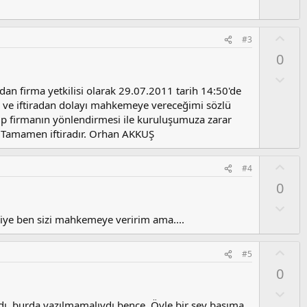
l
u
m
O
#3
s
y
0
u
l
z
a
O
o
l
 firma yetkilisi olarak 29.07.2011 tarih 14:50'de
y
u
 ve iftiradan dolayı mahkemeye vereceğimi sözlü
l
m
ip firmanın yönlendirmesi ile kuruluşumuza zarar
a
s
. Tamamen iftiradır. Orhan AKKUŞ
u
z
O
#4
o
y
0
y
l
l
a
O
a
l
iye ben sizi mahkemeye veririm ama....
u
m
O
#5
s
y
0
u
l
z
a
O
o
rdı. burda yazılmamalıydı bence. Öyle bir şey başıma