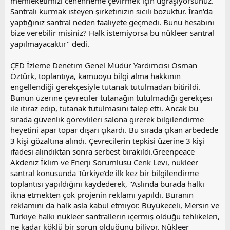
memleketimizi cehenneme çevirmek için uğraşıyorsunuz.
Santrali kurmak isteyen şirketinizin sicili bozuktur. İran'da
yaptığınız santral neden faaliyete geçmedi. Bunu hesabını
bize verebilir misiniz? Halk istemiyorsa bu nükleer santral
yapılmayacaktır" dedi.
ÇED İzleme Denetim Genel Müdür Yardımcısı Osman
Öztürk, toplantıya, kamuoyu bilgi alma hakkının
engellendiği gerekçesiyle tutanak tutulmadan bitirildi.
Bunun üzerine çevreciler tutanağın tutulmadığı gerekçesi
ile itiraz edip, tutanak tutulmasını talep etti. Ancak bu
sırada güvenlik görevlileri salona girerek bilgilendirme
heyetini apar topar dışarı çıkardı. Bu sırada çıkan arbedede
3 kişi gözaltına alındı. Çevrecilerin tepkisi üzerine 3 kişi
ifadesi alındıktan sonra serbest bırakıldı.Greenpeace
Akdeniz İklim ve Enerji Sorumlusu Cenk Levi, nükleer
santral konusunda Türkiye'de ilk kez bir bilgilendirme
toplantısı yapıldığını kaydederek, "Aslında burada halkı
ikna etmekten çok projenin reklamı yapıldı. Buranın
reklamını da halk asla kabul etmiyor. Büyükeceli, Mersin ve
Türkiye halkı nükleer santrallerin içermiş olduğu tehlikeleri,
ne kadar köklü bir sorun olduğunu biliyor. Nükleer