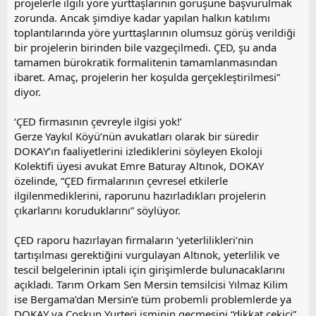
projelerle ilgili yöre yurttaşlarının görüşüne başvurulmak
zorunda. Ancak şimdiye kadar yapılan halkın katılımı
toplantılarında yöre yurttaşlarının olumsuz görüş verildiği
bir projelerin birinden bile vazgeçilmedi. ÇED, şu anda
tamamen bürokratik formalitenin tamamlanmasından
ibaret. Amaç, projelerin her koşulda gerçekleştirilmesi”
diyor.
‘ÇED firmasının çevreyle ilgisi yok!’
Gerze Yaykıl Köyü’nün avukatları olarak bir süredir
DOKAY’ın faaliyetlerini izlediklerini söyleyen Ekoloji
Kolektifi üyesi avukat Emre Baturay Altınok, DOKAY
özelinde, “ÇED firmalarının çevresel etkilerle
ilgilenmediklerini, raporunu hazırladıkları projelerin
çıkarlarını koruduklarını” söylüyor.
ÇED raporu hazırlayan firmaların ‘yeterlilikleri’nin
tartışılması gerektiğini vurgulayan Altınok, yeterlilik ve
tescil belgelerinin iptali için girişimlerde bulunacaklarını
açıkladı. Tarım Orkam Sen Mersin temsilcisi Yılmaz Kilim
ise Bergama’dan Mersin’e tüm probemli problemlerde ya
DOKAY ya Coşkun Yurteri isminin geçmesini “dikkat çekici”