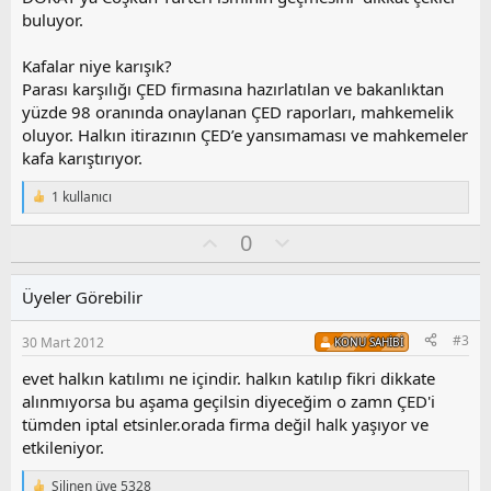
buluyor.
Kafalar niye karışık?
Parası karşılığı ÇED firmasına hazırlatılan ve bakanlıktan
yüzde 98 oranında onaylanan ÇED raporları, mahkemelik
oluyor. Halkın itirazının ÇED’e yansımaması ve mahkemeler
kafa karıştırıyor.
1 kullanıcı
T
e
O
O
0
p
k
y
l
i
l
u
l
Üyeler Görebilir
a
m
e
s
r
#3
30 Mart 2012
KONU SAHIBI
:
u
z
evet halkın katılımı ne içindir. halkın katılıp fikri dikkate
o
alınmıyorsa bu aşama geçilsin diyeceğim o zamn ÇED'i
y
tümden iptal etsinler.orada firma değil halk yaşıyor ve
l
etkileniyor.
a
Silinen üye 5328