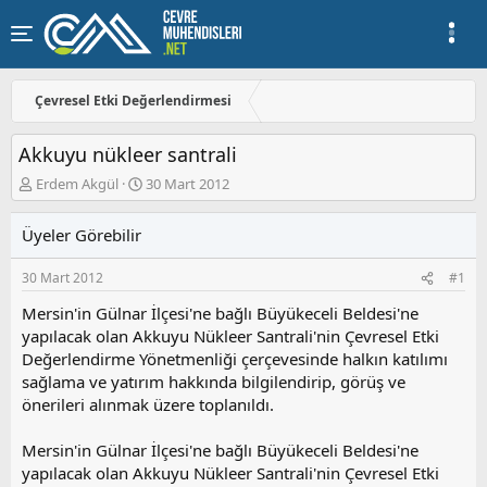
Çevresel Etki Değerlendirmesi
Akkuyu nükleer santrali
K
B
Erdem Akgül
30 Mart 2012
o
a
n
ş
Üyeler Görebilir
u
l
y
a
30 Mart 2012
#1
u
n
b
g
Mersin'in Gülnar İlçesi'ne bağlı Büyükeceli Beldesi'ne
a
ı
yapılacak olan Akkuyu Nükleer Santrali'nin Çevresel Etki
ş
ç
Değerlendirme Yönetmenliği çerçevesinde halkın katılımı
l
t
a
a
sağlama ve yatırım hakkında bilgilendirip, görüş ve
t
r
önerileri alınmak üzere toplanıldı.
a
i
n
h
Mersin'in Gülnar İlçesi'ne bağlı Büyükeceli Beldesi'ne
i
yapılacak olan Akkuyu Nükleer Santrali'nin Çevresel Etki