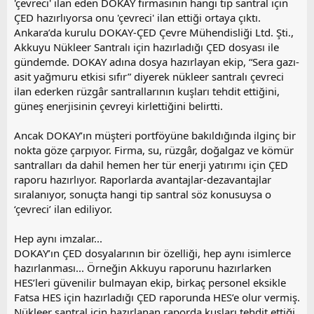
'çevreci' ilan eden DOKAY firmasının hangi tip santral için
ÇED hazırlıyorsa onu 'çevreci' ilan ettiği ortaya çıktı.
Ankara’da kurulu DOKAY-ÇED Çevre Mühendisliği Ltd. Şti.,
Akkuyu Nükleer Santralı için hazırladığı ÇED dosyası ile
gündemde. DOKAY adına dosya hazırlayan ekip, “Sera gazı-
asit yağmuru etkisi sıfır” diyerek nükleer santralı çevreci
ilan ederken rüzgâr santrallarının kuşları tehdit ettiğini,
güneş enerjisinin çevreyi kirlettiğini belirtti.
Ancak DOKAY’ın müşteri portföyüne bakıldığında ilginç bir
nokta göze çarpıyor. Firma, su, rüzgâr, doğalgaz ve kömür
santralları da dahil hemen her tür enerji yatırımı için ÇED
raporu hazırlıyor. Raporlarda avantajlar-dezavantajlar
sıralanıyor, sonuçta hangi tip santral söz konusuysa o
‘çevreci’ ilan ediliyor.
Hep aynı imzalar...
DOKAY’ın ÇED dosyalarının bir özelliği, hep aynı isimlerce
hazırlanması... Örneğin Akkuyu raporunu hazırlarken
HES’leri güvenilir bulmayan ekip, birkaç personel eksikle
Fatsa HES için hazırladığı ÇED raporunda HES’e olur vermiş.
Nükleer santral için hazırlanan raporda kuşları tehdit ettiği