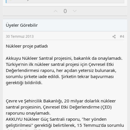
T
e
O
O
0
p
k
y
l
i
l
u
l
Üyeler Görebilir
a
m
e
s
r
30 Temmuz 2013
#4
:
u
z
Nükleer proje patladı
o
y
Akkuyu Nükleer Santral projesini, bakanlık da onaylamadı.
l
Türkiye'nin ilk nükleer santral projesi için Çevresel Etki
a
Değerlendirmesi raporu, her açıdan yetersiz bulunarak,
sorumlu şirkete iade edildi. Şirketin tekrar başvurması
gerektiği bildirildi.
Çevre ve Şehircilik Bakanlığı, 20 milyar dolarlık nükleer
santral projesinin, Çevresel Etki Değerlendirme (ÇED)
raporunu onaylamadı.
AKKUYU Nükleer Güç Santrali raporu, "her yönden
geliştirilmesi" gerektiği belirtilerek, 15 Temmuz'da sorumlu