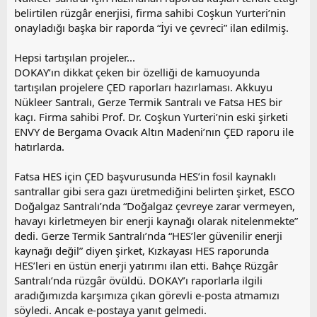
belirtilen rüzgâr enerjisi, firma sahibi Coşkun Yurteri’nin
onayladığı başka bir raporda “İyi ve çevreci” ilan edilmiş.
Hepsi tartışılan projeler...
DOKAY’ın dikkat çeken bir özelliği de kamuoyunda
tartışılan projelere ÇED raporları hazırlaması. Akkuyu
Nükleer Santralı, Gerze Termik Santralı ve Fatsa HES bir
kaçı. Firma sahibi Prof. Dr. Coşkun Yurteri’nin eski şirketi
ENVY de Bergama Ovacık Altın Madeni’nın ÇED raporu ile
hatırlarda.
Fatsa HES için ÇED başvurusunda HES’in fosil kaynaklı
santrallar gibi sera gazı üretmediğini belirten şirket, ESCO
Doğalgaz Santralı’nda “Doğalgaz çevreye zarar vermeyen,
havayı kirletmeyen bir enerji kaynağı olarak nitelenmekte”
dedi. Gerze Termik Santralı’nda “HES’ler güvenilir enerji
kaynağı değil” diyen şirket, Kızkayası HES raporunda
HES’leri en üstün enerji yatırımı ilan etti. Bahçe Rüzgâr
Santralı’nda rüzgâr övüldü. DOKAY’ı raporlarla ilgili
aradığımızda karşımıza çıkan görevli e-posta atmamızı
söyledi. Ancak e-postaya yanıt gelmedi.