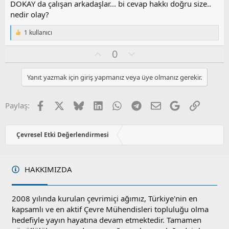
z
DOKAY da çalışan arkadaşlar... bi cevap hakkı doğru size..
o
nedir olay?
y
l
1 kullanıcı
T
a
e
O
O
0
p
k
y
l
i
l
u
l
Yanıt yazmak için giriş yapmanız veya üye olmanız gerekir.
a
m
e
s
r
:
u
Facebook
X
Bluesky
LinkedIn
WhatsApp
Telegram
E-posta
Google
Link
Paylaş:
z
o
y
Çevresel Etki Değerlendirmesi
l
a
HAKKIMIZDA
2008 yılında kurulan çevrimiçi ağımız, Türkiye'nin en
kapsamlı ve en aktif Çevre Mühendisleri topluluğu olma
hedefiyle yayın hayatına devam etmektedir. Tamamen