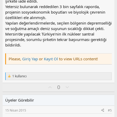
şirkete iade edildi.
Yetersiz bulunarak reddedilen 3 bin sayfalık raporda,
projenin sosyoekonomik boyutları ve biyolojik çevrenin
özellikleri ele alınmıştı.
Yapılan değerlendirmelerde, seçilen bölgenin depremselliği
ve soğutma amaçlı deniz suyunun sıcaklığı dikkat çekti.
Mersin'de yapılacak Türkiye'nin ilk nükleer santral
projesinde, sorumlu şirketin tekrar başvurması gerektiği
bildirildi.
Please,
Giriş Yap
or
Kayıt Ol
to view URLs content!
1 kullanıcı
T
e
O
O
0
p
k
y
l
i
l
u
l
Üyeler Görebilir
a
m
e
s
r
15 Nisan 2015
#5
:
u