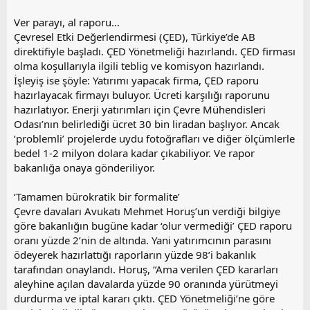
Ver parayı, al raporu...
Çevresel Etki Değerlendirmesi (ÇED), Türkiye’de AB
direktifiyle başladı. ÇED Yönetmeliği hazırlandı. ÇED firması
olma koşullarıyla ilgili teblig ve komisyon hazırlandı.
İşleyiş ise şöyle: Yatırımı yapacak firma, ÇED raporu
hazırlayacak firmayı buluyor. Ücreti karşılığı raporunu
hazırlatıyor. Enerji yatırımları için Çevre Mühendisleri
Odası’nın belirlediği ücret 30 bin liradan başlıyor. Ancak
‘problemli’ projelerde uydu fotoğrafları ve diğer ölçümlerle
bedel 1-2 milyon dolara kadar çıkabiliyor. Ve rapor
bakanlığa onaya gönderiliyor.
‘Tamamen bürokratik bir formalite’
Çevre davaları Avukatı Mehmet Horuş’un verdiği bilgiye
göre bakanlığın bugüne kadar ‘olur vermediği’ ÇED raporu
oranı yüzde 2’nin de altında. Yani yatırımcının parasını
ödeyerek hazırlattığı raporların yüzde 98’i bakanlık
tarafından onaylandı. Horuş, “Ama verilen ÇED kararları
aleyhine açılan davalarda yüzde 90 oranında yürütmeyi
durdurma ve iptal kararı çıktı. ÇED Yönetmeliği’ne göre