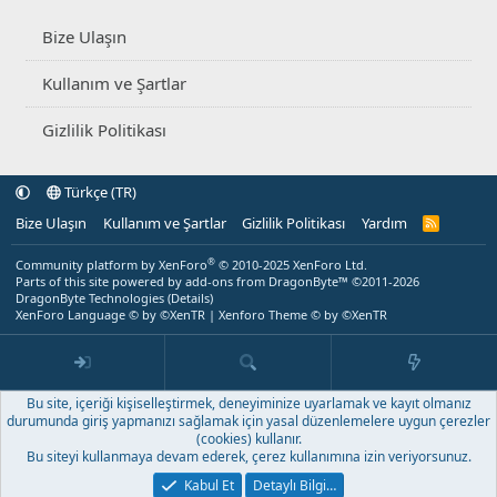
Bize Ulaşın
Kullanım ve Şartlar
Gizlilik Politikası
Türkçe (TR)
Bize Ulaşın
Kullanım ve Şartlar
Gizlilik Politikası
Yardım
R
S
S
®
Community platform by XenForo
© 2010-2025 XenForo Ltd.
Parts of this site powered by
add-ons from DragonByte™
©2011-2026
DragonByte Technologies
(
Details
)
XenForo Language © by ©XenTR
|
Xenforo Theme
© by ©XenTR
Bu site, içeriği kişiselleştirmek, deneyiminize uyarlamak ve kayıt olmanız
durumunda giriş yapmanızı sağlamak için yasal düzenlemelere uygun çerezler
(cookies) kullanır.
Bu siteyi kullanmaya devam ederek, çerez kullanımına izin veriyorsunuz.
Kabul Et
Detaylı Bilgi…