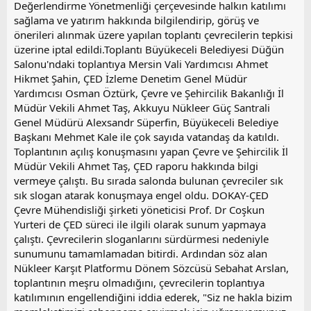
Değerlendirme Yönetmenliği çerçevesinde halkın katılımı
sağlama ve yatırım hakkında bilgilendirip, görüş ve
önerileri alınmak üzere yapılan toplantı çevrecilerin tepkisi
üzerine iptal edildi.Toplantı Büyükeceli Belediyesi Düğün
Salonu'ndaki toplantıya Mersin Vali Yardımcısı Ahmet
Hikmet Şahin, ÇED İzleme Denetim Genel Müdür
Yardımcısı Osman Öztürk, Çevre ve Şehircilik Bakanlığı İl
Müdür Vekili Ahmet Taş, Akkuyu Nükleer Güç Santrali
Genel Müdürü Alexsandr Süperfin, Büyükeceli Belediye
Başkanı Mehmet Kale ile çok sayıda vatandaş da katıldı.
Toplantının açılış konuşmasını yapan Çevre ve Şehircilik İl
Müdür Vekili Ahmet Taş, ÇED raporu hakkında bilgi
vermeye çalıştı. Bu sırada salonda bulunan çevreciler sık
sık slogan atarak konuşmaya engel oldu. DOKAY-ÇED
Çevre Mühendisliği şirketi yöneticisi Prof. Dr Coşkun
Yurteri de ÇED süreci ile ilgili olarak sunum yapmaya
çalıştı. Çevrecilerin sloganlarını sürdürmesi nedeniyle
sunumunu tamamlamadan bitirdi. Ardından söz alan
Nükleer Karşıt Platformu Dönem Sözcüsü Sebahat Arslan,
toplantının meşru olmadığını, çevrecilerin toplantıya
katılımının engellendiğini iddia ederek, "Siz ne hakla bizim