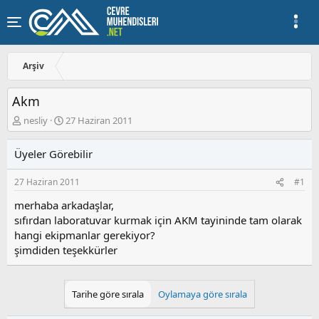
Arşiv
Akm
K
B
nesliy
27 Haziran 2011
o
a
n
ş
Üyeler Görebilir
u
l
y
a
27 Haziran 2011
#1
u
n
b
g
merhaba arkadaşlar,
a
ı
sıfırdan laboratuvar kurmak için AKM tayininde tam olarak
ş
ç
hangi ekipmanlar gerekiyor?
l
t
a
a
şimdiden teşekkürler
t
r
a
i
n
h
Tarihe göre sırala
Oylamaya göre sırala
i