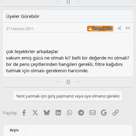
O
O
0
y
l
l
u
Üyeler Görebilir
a
m
s
#4
27 Haziran 2011
KONU SAHIBI
u
z
o
y
çok teşekkrler arkadaşlar
l
vakum emiş gücü ne olmalı ki? belli bir değerde mi olmalı?
a
bir de pens çeşitlerinden hangileri gerekli, filtre kağıdını
tutmak için olması gerekenin haricinde.
O
O
0
y
l
l
u
Yanıt yazmak için giriş yapmanız veya üye olmanız gerekir.
a
m
s
u
Facebook
X
Bluesky
LinkedIn
WhatsApp
Telegram
E-posta
Google
Link
Paylaş:
z
o
y
Arşiv