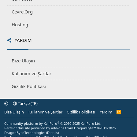
Cevre.Org
Hosting
YARDIM
Bize Ulaşın
Kullanım ve Şartlar
Gizlilik Politikası
Türkçe (TR)
Bize Ulaşın
Kullanım ve Şartlar
Gizlilik Politikası
Yardım
R
S
S
®
Community platform by XenForo
© 2010-2025 XenForo Ltd.
Parts of this site powered by
add-ons from DragonByte™
©2011-2026
DragonByte Technologies
(
Details
)