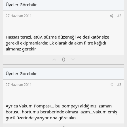
Üyeler Görebilir
27 Haziran 2011
#2
Hassas terazi, etüv, süzme düzeneği ve desikatör size
gerekli ekipmanlardır. Ek olarak da akm filtre kağıdı
almanız gerekir.
O
O
0
y
l
l
u
Üyeler Görebilir
a
m
s
27 Haziran 2011
#3
u
z
o
y
Ayrıca Vakum Pompası... bu pompayı aldığınızı zaman
l
borusu, hortumu beraberinde olması lazım...vakum emiş
a
gücü üzerinde yazıyor ona göre alın...